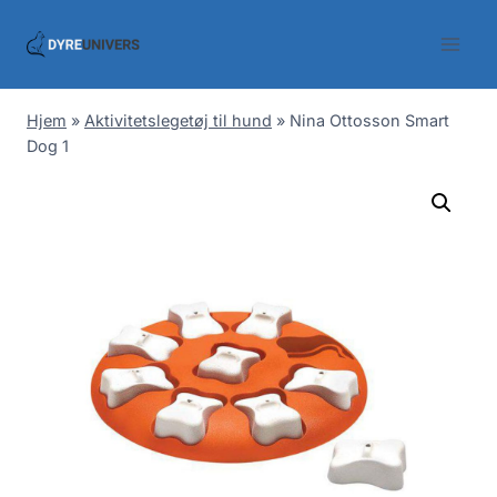
Skip
to
content
Hjem
»
Aktivitetslegetøj til hund
»
Nina Ottosson Smart
Dog 1