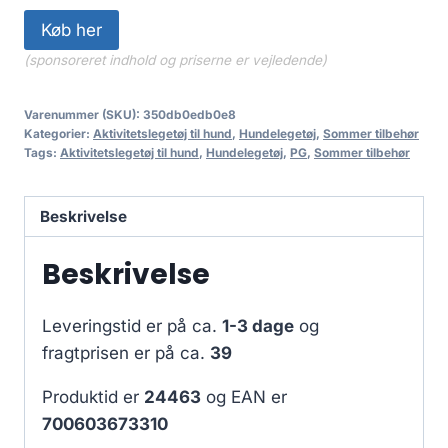
Køb her
(sponsoreret indhold og priserne er vejledende)
Varenummer (SKU):
350db0edb0e8
Kategorier:
Aktivitetslegetøj til hund
,
Hundelegetøj
,
Sommer tilbehør
Tags:
Aktivitetslegetøj til hund
,
Hundelegetøj
,
PG
,
Sommer tilbehør
Beskrivelse
Beskrivelse
Leveringstid er på ca.
1-3 dage
og
fragtprisen er på ca.
39
Produktid er
24463
og EAN er
700603673310