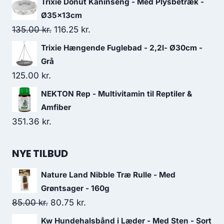
Trixie Donut Kaninseng - Med Plysbetræk -
Ø35x13cm
Den
Den
135.00
kr.
116.25
kr.
oprindelige
aktuelle
Trixie Hængende Fuglebad - 2,2l- Ø30cm -
pris
pris
Grå
var:
er:
125.00
kr.
135.00 kr..
116.25 kr..
NEKTON Rep - Multivitamin til Reptiler &
Amfiber
351.36
kr.
NYE TILBUD
Nature Land Nibble Træ Rulle - Med
Grøntsager - 160g
Den
Den
85.00
kr.
80.75
kr.
oprindelige
aktuelle
Kw Hundehalsbånd i Læder - Med Sten - Sort