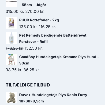
pris
pris
- 55cm - Udgår
var:
er:
Den
Den
315.00
kr.
270.00
kr.
85.00 kr..
80.75 kr..
oprindelige
aktuelle
PUUR Rottefoder - 2kg
pris
pris
Den
Den
135.00
kr.
116.25
kr.
var:
er:
oprindelige
aktuelle
Pet Remedy beroligende Batteridrevet
315.00 kr..
270.00 kr..
pris
pris
Forstøver - Refill
var:
er:
Den
Den
176.25
kr.
152.50
kr.
135.00 kr..
116.25 kr..
oprindelige
aktuelle
GoodBoy Hundelegetøjs Kramme Plys Hund -
pris
pris
30cm
var:
er:
Den
Den
98.75
kr.
86.25
kr.
176.25 kr..
152.50 kr..
oprindelige
aktuelle
pris
pris
TILFÆLDIGE TILBUD
var:
er:
Duvo+ Hundelegetøjs Plys Kanin Furry -
98.75 kr..
86.25 kr..
18x38x8,5cm