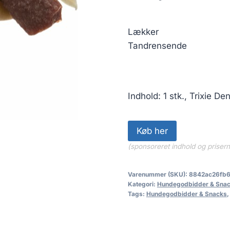
26.25 kr..
2
Lækker
Tandrensende
Indhold: 1 stk., Trixie D
Køb her
(sponsoreret indhold og priser
Varenummer (SKU):
8842ac26fb
Kategori:
Hundegodbidder & Sna
Tags:
Hundegodbidder & Snacks