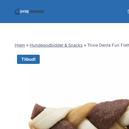
Skip
to
content
Hjem
»
Hundegodbidder & Snacks
»
Trixie Denta Fun Flet
Tilbud!