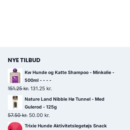
NYE TILBUD
Kw Hunde og Katte Shampoo - Minkolie -
500ml - - - -
Den
Den
151.25
kr.
131.25
kr.
oprindelige
aktuelle
Nature Land Nibble Hø Tunnel - Med
pris
pris
Gulerod - 125g
var:
er:
Den
Den
57.50
kr.
50.00
kr.
151.25 kr..
131.25 kr..
oprindelige
aktuelle
Trixie Hunde Aktivitetslegetøjs Snack