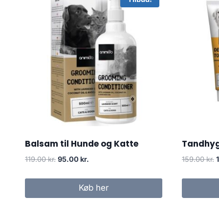
Balsam til Hunde og Katte
Tandhyg
Den
Den
119.00
kr.
95.00
kr.
159.00
kr.
oprindelige
aktuelle
o
pris
pris
p
Køb her
var:
er:
v
119.00 kr..
95.00 kr..
1