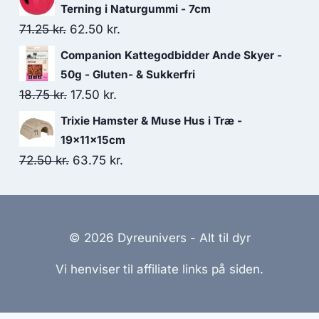
pris
pris
Terning i Naturgummi - 7cm
var:
er:
Den
Den
71.25
kr.
62.50
kr.
57.50 kr..
50.00 kr..
oprindelige
aktuelle
Companion Kattegodbidder Ande Skyer -
pris
pris
50g - Gluten- & Sukkerfri
var:
er:
Den
Den
18.75
kr.
17.50
kr.
71.25 kr..
62.50 kr..
oprindelige
aktuelle
Trixie Hamster & Muse Hus i Træ -
pris
pris
19x11x15cm
var:
er:
Den
Den
72.50
kr.
63.75
kr.
18.75 kr..
17.50 kr..
oprindelige
aktuelle
pris
pris
var:
er:
© 2026 Dyreunivers - Alt til dyr
72.50 kr..
63.75 kr..
Vi henviser til affiliate links på siden.