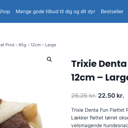
Shop
Mange gode tilbud til dig og dit dyr
Bestseller
tet Pind – 85g – 12cm – Large
Trixie Denta
12cm – Larg
Den
D
26.25
kr.
22.50
kr.
oprindelig
a
Trixie Denta Fun Flettet
pris
p
Lækker flettet tørret ok
var:
e
velsmagende hundesnac