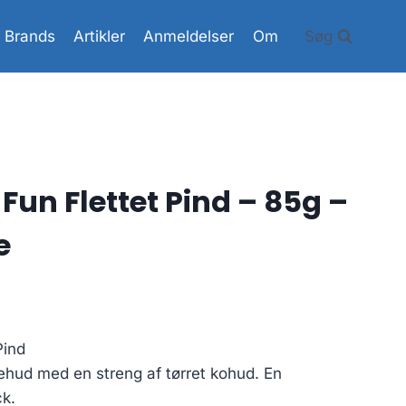
Brands
Artikler
Anmeldelser
Om
Søg
 Fun Flettet Pind – 85g –
e
en
e
ktuelle
 Pind
ris
sehud med en streng af tørret kohud. En
r:
k.