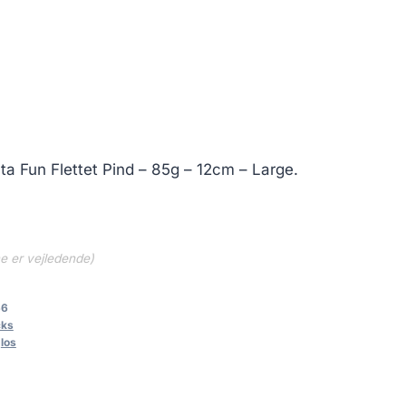
2.50 kr..
enta Fun Flettet Pind – 85g – 12cm – Large.
ne er vejledende)
66
cks
,
los