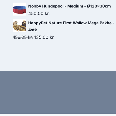
Nobby Hundepool - Medium - Ø120x30cm
450.00
kr.
HappyPet Nature First Wollow Mega Pakke -
4stk
Den
Den
156.25
kr.
135.00
kr.
oprindelige
aktuelle
pris
pris
var:
er:
156.25 kr..
135.00 kr..