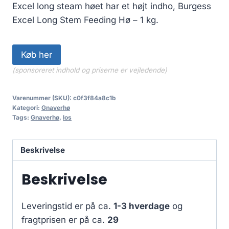
Excel long steam høet har et højt indho, Burgess
Excel Long Stem Feeding Hø – 1 kg.
Køb her
(sponsoreret indhold og priserne er vejledende)
Varenummer (SKU):
c0f3f84a8c1b
Kategori:
Gnaverhø
Tags:
Gnaverhø
,
los
Beskrivelse
Beskrivelse
Leveringstid er på ca.
1-3 hverdage
og
fragtprisen er på ca.
29