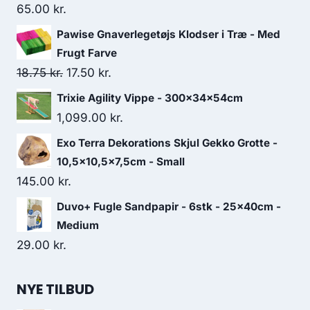
65.00
kr.
Pawise Gnaverlegetøjs Klodser i Træ - Med
Frugt Farve
Den
Den
18.75
kr.
17.50
kr.
oprindelige
aktuelle
Trixie Agility Vippe - 300x34x54cm
pris
pris
1,099.00
kr.
var:
er:
Exo Terra Dekorations Skjul Gekko Grotte -
18.75 kr..
17.50 kr..
10,5x10,5x7,5cm - Small
145.00
kr.
Duvo+ Fugle Sandpapir - 6stk - 25x40cm -
Medium
29.00
kr.
NYE TILBUD