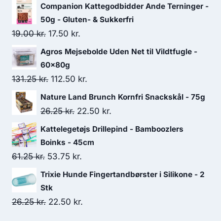
Companion Kattegodbidder Ande Terninger -
50g - Gluten- & Sukkerfri
Den
Den
19.00
kr.
17.50
kr.
oprindelige
aktuelle
Agros Mejsebolde Uden Net til Vildtfugle -
pris
pris
60x80g
var:
er:
Den
Den
131.25
kr.
112.50
kr.
19.00 kr..
17.50 kr..
oprindelige
aktuelle
Nature Land Brunch Kornfri Snackskål - 75g
pris
pris
Den
Den
26.25
kr.
22.50
kr.
var:
er:
oprindelige
aktuelle
Kattelegetøjs Drillepind - Bamboozlers
131.25 kr..
112.50 kr..
pris
pris
Boinks - 45cm
var:
er:
Den
Den
61.25
kr.
53.75
kr.
26.25 kr..
22.50 kr..
oprindelige
aktuelle
Trixie Hunde Fingertandbørster i Silikone - 2
pris
pris
Stk
var:
er:
Den
Den
26.25
kr.
22.50
kr.
61.25 kr..
53.75 kr..
oprindelige
aktuelle