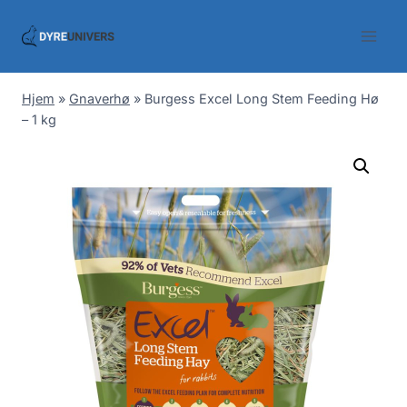
Skip
to
content
Hjem
»
Gnaverhø
»
Burgess Excel Long Stem Feeding Hø
– 1 kg