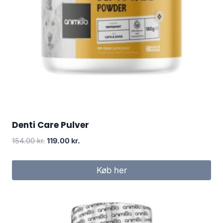
Denti Care Pulver
Den
Den
154.00
kr.
119.00
kr.
oprindelige
aktuelle
pris
pris
Køb her
var:
er:
154.00 kr..
119.00 kr..