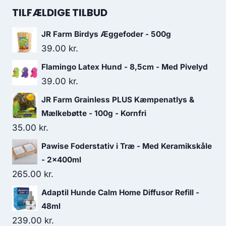
pris
pris
TILFÆLDIGE TILBUD
var:
er:
JR Farm Birdys Æggefoder - 500g
26.25 kr..
22.50 kr..
39.00
kr.
Flamingo Latex Hund - 8,5cm - Med Pivelyd
39.00
kr.
JR Farm Grainless PLUS Kæmpenatlys &
Mælkebøtte - 100g - Kornfri
35.00
kr.
Pawise Foderstativ i Træ - Med Keramikskåle
- 2x400ml
265.00
kr.
Adaptil Hunde Calm Home Diffusor Refill -
48ml
239.00
kr.