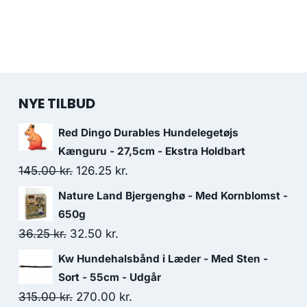
NYE TILBUD
Red Dingo Durables Hundelegetøjs
Kænguru - 27,5cm - Ekstra Holdbart
Den
Den
145.00
kr.
126.25
kr.
oprindelige
aktuelle
Nature Land Bjergenghø - Med Kornblomst -
pris
pris
650g
var:
er:
Den
Den
36.25
kr.
32.50
kr.
145.00 kr..
126.25 kr..
oprindelige
aktuelle
Kw Hundehalsbånd i Læder - Med Sten -
pris
pris
Sort - 55cm - Udgår
var:
er:
Den
Den
315.00
kr.
270.00
kr.