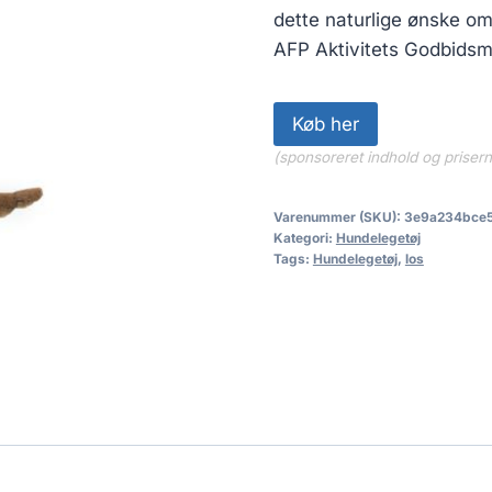
dette naturlige ønske om 
AFP Aktivitets Godbidsm
Køb her
(sponsoreret indhold og priser
Varenummer (SKU):
3e9a234bce
Kategori:
Hundelegetøj
Tags:
Hundelegetøj
,
los