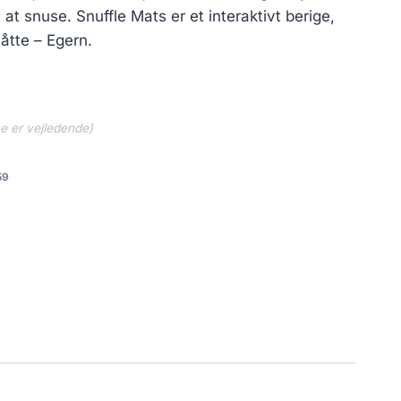
at snuse. Snuffle Mats er et interaktivt berige,
åtte – Egern.
ne er vejledende)
59