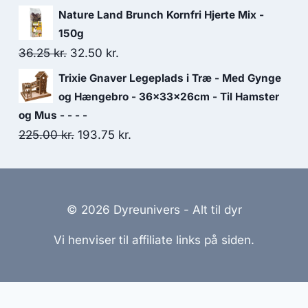
36.25 kr..
32.50 kr..
oprindelige
aktuelle
Nature Land Brunch Kornfri Hjerte Mix -
pris
pris
150g
var:
er:
Den
Den
36.25
kr.
32.50
kr.
315.00 kr..
270.00 kr..
oprindelige
aktuelle
Trixie Gnaver Legeplads i Træ - Med Gynge
pris
pris
og Hængebro - 36x33x26cm - Til Hamster
var:
er:
og Mus - - - -
Den
Den
225.00
kr.
36.25 kr..
193.75
32.50 kr..
kr.
oprindelige
aktuelle
pris
pris
var:
er:
© 2026 Dyreunivers - Alt til dyr
225.00 kr..
193.75 kr..
Vi henviser til affiliate links på siden.
emmesider Til Salg
|
Hjemmeside Udvikling
|
Online Til