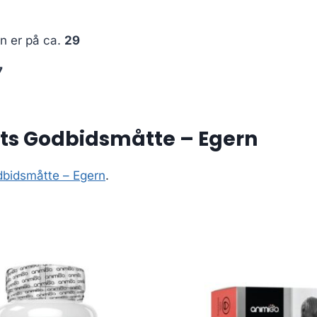
en er på ca.
29
7
ets Godbidsmåtte – Egern
dbidsmåtte – Egern
.