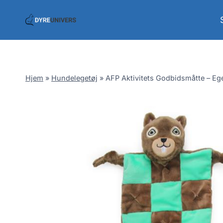
Skip
to
content
Hjem
»
Hundelegetøj
»
AFP Aktivitets Godbidsmåtte – Eg