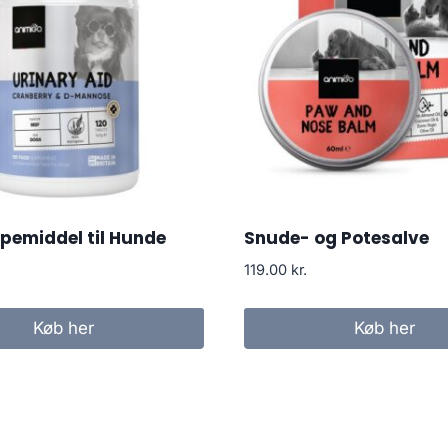
pemiddel til Hunde
Snude- og Potesalve
119.00
kr.
Køb her
Køb her