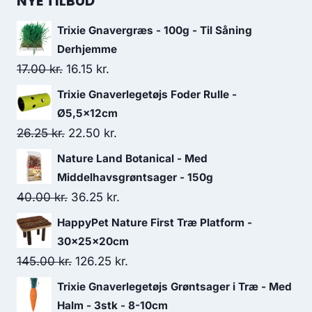
NYE TILBUD
var:
er:
Trixie Gnavergræs - 100g - Til Såning
131.25 kr..
112.50 kr..
Derhjemme
Den
Den
17.00
kr.
16.15
kr.
oprindelige
aktuelle
Trixie Gnaverlegetøjs Foder Rulle -
pris
pris
Ø5,5x12cm
var:
er:
Den
Den
26.25
kr.
22.50
kr.
17.00 kr..
16.15 kr..
oprindelige
aktuelle
Nature Land Botanical - Med
pris
pris
Middelhavsgrøntsager - 150g
var:
er:
Den
Den
40.00
kr.
36.25
kr.
26.25 kr..
22.50 kr..
oprindelige
aktuelle
HappyPet Nature First Træ Platform -
pris
pris
30x25x20cm
var:
er:
Den
Den
145.00
kr.
126.25
kr.
40.00 kr..
36.25 kr..
oprindelige
aktuelle
Trixie Gnaverlegetøjs Grøntsager i Træ - Med
pris
pris
Halm - 3stk - 8-10cm