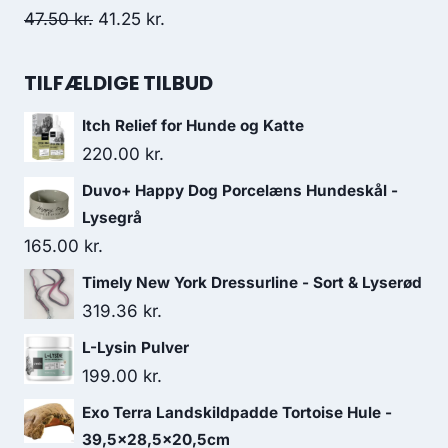
var:
er:
Den
Den
47.50
kr.
41.25
kr.
145.00 kr..
126.25 kr..
oprindelige
aktuelle
pris
pris
TILFÆLDIGE TILBUD
var:
er:
Itch Relief for Hunde og Katte
47.50 kr..
41.25 kr..
220.00
kr.
Duvo+ Happy Dog Porcelæns Hundeskål -
Lysegrå
165.00
kr.
Timely New York Dressurline - Sort & Lyserød
319.36
kr.
L-Lysin Pulver
199.00
kr.
Exo Terra Landskildpadde Tortoise Hule -
39,5x28,5x20,5cm