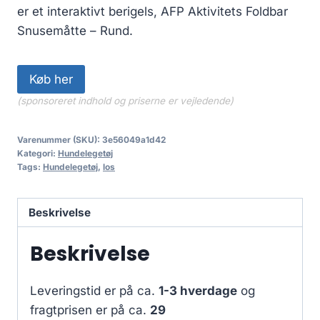
er et interaktivt berigels, AFP Aktivitets Foldbar
Snusemåtte – Rund.
Køb her
(sponsoreret indhold og priserne er vejledende)
Varenummer (SKU):
3e56049a1d42
Kategori:
Hundelegetøj
Tags:
Hundelegetøj
,
los
Beskrivelse
Beskrivelse
Leveringstid er på ca.
1-3 hverdage
og
fragtprisen er på ca.
29