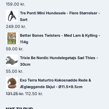
159.00
kr.
Tre Ponti Mini Hundesele - Flere Størrelser -
Sort
249.00
kr.
Better Bones Twisters - Med Lam & Kylling -
114g
59.00
kr.
Trixie Be Nordic Hundelegetøjs Sæl Thies -
30cm
55.00
kr.
Exo Terra Naturtro Kokosnødde Rede &
Æglæggende Skjul - Ø11.5x9.5cm
Den
Den
131.25
kr.
112.50
kr.
oprindelige
aktuelle
pris
pris