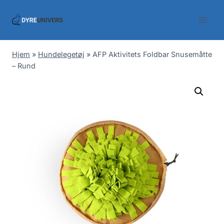
Skip
to
content
Hjem
»
Hundelegetøj
»
AFP Aktivitets Foldbar Snusemåtte
– Rund