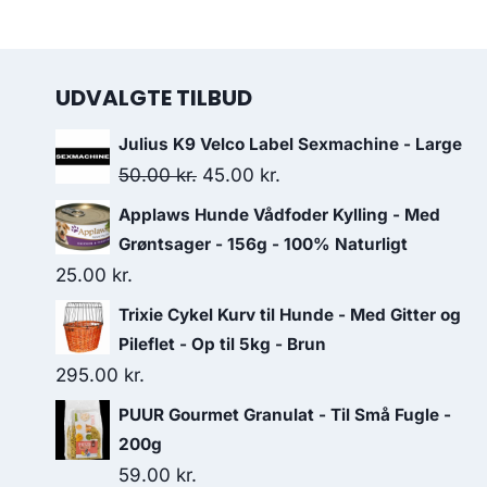
UDVALGTE TILBUD
Julius K9 Velco Label Sexmachine - Large
Den
Den
50.00
kr.
45.00
kr.
oprindelige
aktuelle
Applaws Hunde Vådfoder Kylling - Med
pris
pris
Grøntsager - 156g - 100% Naturligt
var:
er:
25.00
kr.
50.00 kr..
45.00 kr..
Trixie Cykel Kurv til Hunde - Med Gitter og
Pileflet - Op til 5kg - Brun
295.00
kr.
PUUR Gourmet Granulat - Til Små Fugle -
200g
59.00
kr.