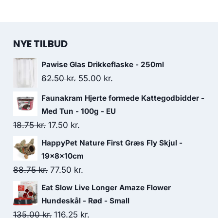
NYE TILBUD
Pawise Glas Drikkeflaske - 250ml
Den
Den
62.50
kr.
55.00
kr.
oprindelige
aktuelle
Faunakram Hjerte formede Kattegodbidder -
pris
pris
Med Tun - 100g - EU
var:
er:
Den
Den
18.75
kr.
17.50
kr.
62.50 kr..
55.00 kr..
oprindelige
aktuelle
HappyPet Nature First Græs Fly Skjul -
pris
pris
19x8x10cm
var:
er:
Den
Den
88.75
kr.
77.50
kr.
18.75 kr..
17.50 kr..
oprindelige
aktuelle
Eat Slow Live Longer Amaze Flower
pris
pris
Hundeskål - Rød - Small
var:
er:
Den
Den
135.00
kr.
116.25
kr.