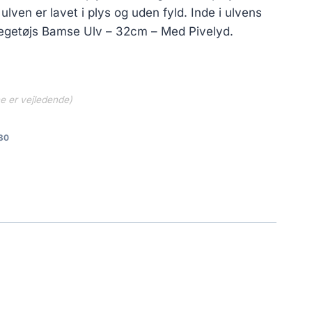
lven er lavet i plys og uden fyld. Inde i ulvens
legetøjs Bamse Ulv – 32cm – Med Pivelyd.
ne er vejledende)
30