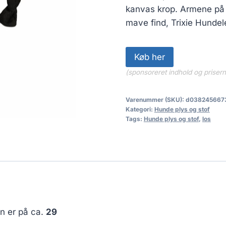
kanvas krop. Armene på u
mave find, Trixie Hunde
Køb her
(sponsoreret indhold og priser
Varenummer (SKU):
d038245667
Kategori:
Hunde plys og stof
Tags:
Hunde plys og stof
,
los
en er på ca.
29