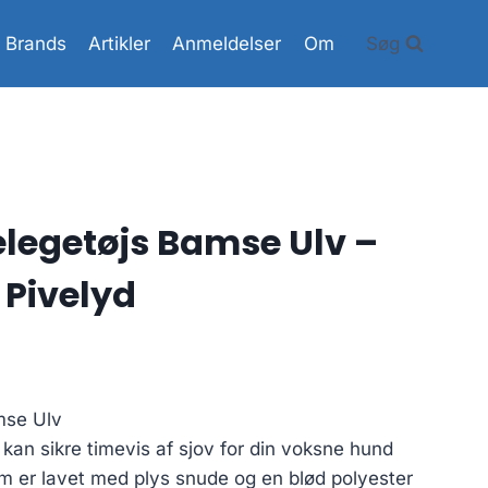
Brands
Artikler
Anmeldelser
Om
Søg
elegetøjs Bamse Ulv –
Pivelyd
mse Ulv
kan sikre timevis af sjov for din voksne hund
m er lavet med plys snude og en blød polyester