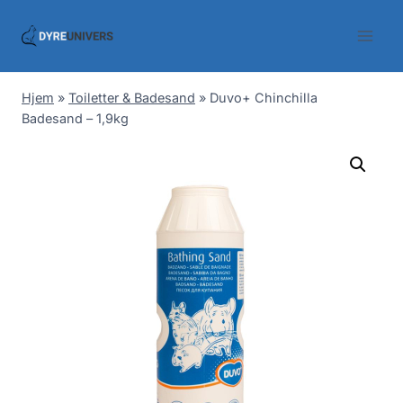
Skip
to
content
Hjem
»
Toiletter & Badesand
»
Duvo+ Chinchilla
Badesand – 1,9kg