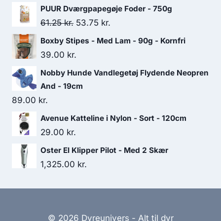
var:
er:
PUUR Dværgpapegøje Foder - 750g
50.00 kr..
45.00 kr..
Den
Den
61.25
kr.
53.75
kr.
oprindelige
aktuelle
Boxby Stipes - Med Lam - 90g - Kornfri
pris
pris
39.00
kr.
var:
er:
Nobby Hunde Vandlegetøj Flydende Neopren
61.25 kr..
53.75 kr..
And - 19cm
89.00
kr.
Avenue Katteline i Nylon - Sort - 120cm
29.00
kr.
Oster El Klipper Pilot - Med 2 Skær
1,325.00
kr.
© 2026 Dyreunivers - Alt til dyr