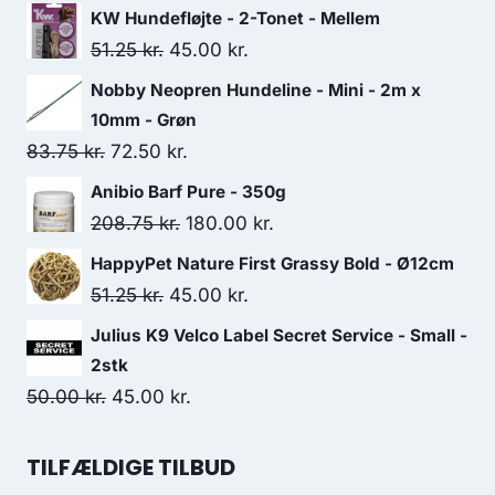
KW Hundefløjte - 2-Tonet - Mellem
Den
Den
51.25
kr.
45.00
kr.
oprindelige
aktuelle
Nobby Neopren Hundeline - Mini - 2m x
pris
pris
10mm - Grøn
var:
er:
Den
Den
83.75
kr.
72.50
kr.
51.25 kr..
45.00 kr..
oprindelige
aktuelle
Anibio Barf Pure - 350g
pris
pris
Den
Den
208.75
kr.
180.00
kr.
var:
er:
oprindelige
aktuelle
HappyPet Nature First Grassy Bold - Ø12cm
83.75 kr..
72.50 kr..
pris
pris
Den
Den
51.25
kr.
45.00
kr.
var:
er:
oprindelige
aktuelle
Julius K9 Velco Label Secret Service - Small -
208.75 kr..
180.00 kr..
pris
pris
2stk
var:
er:
Den
Den
50.00
kr.
45.00
kr.
51.25 kr..
45.00 kr..
oprindelige
aktuelle
pris
pris
TILFÆLDIGE TILBUD