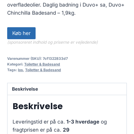
overfladeolier. Daglig badning i Duvo+ sa, Duvo+
Chinchilla Badesand – 1,9kg.
Køb her
(sponsoreret indhold og priserne er vejledende)
Varenummer (SKU):
7cf1322833d7
Kategori:
Toiletter & Badesand
Tags:
los
,
Toiletter & Badesand
Beskrivelse
Beskrivelse
Leveringstid er på ca.
1-3 hverdage
og
fragtprisen er på ca.
29