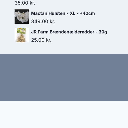
35.00
kr.
Mactan Hulsten - XL - +40cm
349.00
kr.
JR Farm Brændenælderødder - 30g
25.00
kr.
Hj
Denne side kan være skabt med AI! Indholdet er gene