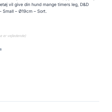
etøj vil give din hund mange timers leg, D&D
– Small – Ø19cm – Sort.
ne er vejledende)
8