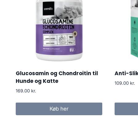
Glucosamin og Chondroitin til
Anti-Sli
Hunde og Katte
109.00
kr.
169.00
kr.
Køb her