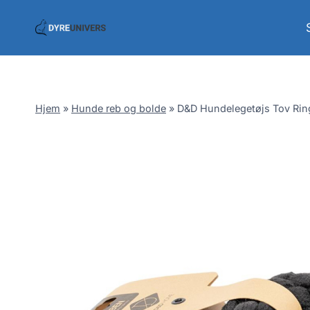
Skip
to
content
Hjem
»
Hunde reb og bolde
»
D&D Hundelegetøjs Tov Ring