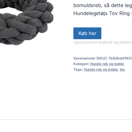
bomuldsreb, så dette leg
Hundelegetøjs Tov Ring 
Køb her
(sponsoreret indhold og priser
Varenummer (SKU):
7b82bdd1921
Kategori:
Hunde reb og bolde
Tags:
Hunde reb og bolde
,
los