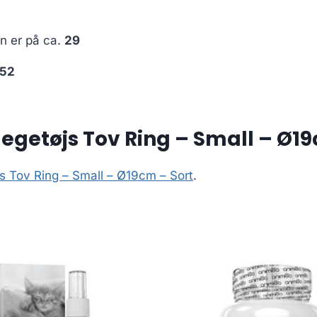
en er på ca.
29
52
getøjs Tov Ring – Small – Ø19
 Tov Ring – Small – Ø19cm – Sort
.