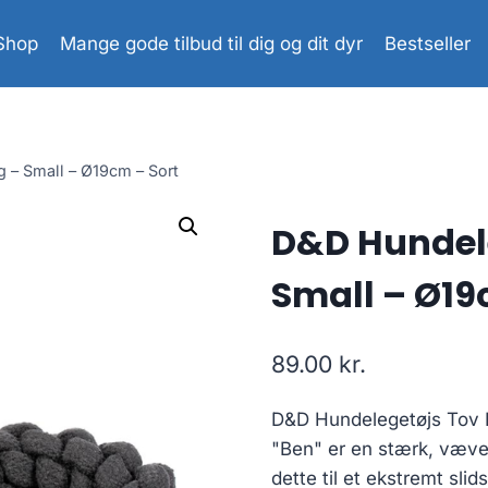
Shop
Mange gode tilbud til dig og dit dyr
Bestseller
 – Small – Ø19cm – Sort
D&D Hundele
Small – Ø19
89.00
kr.
D&D Hundelegetøjs Tov 
"Ben" er en stærk, vævet
dette til et ekstremt sli