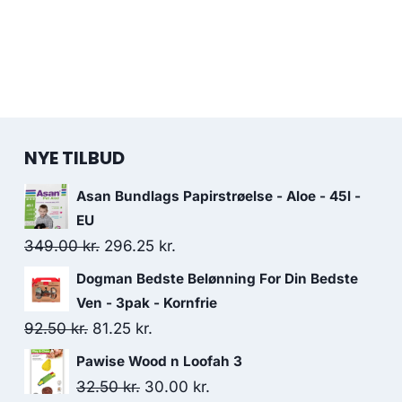
NYE TILBUD
Asan Bundlags Papirstrøelse - Aloe - 45l -
EU
Den
Den
349.00
kr.
296.25
kr.
oprindelige
aktuelle
Dogman Bedste Belønning For Din Bedste
pris
pris
Ven - 3pak - Kornfrie
var:
er:
Den
Den
92.50
kr.
81.25
kr.
349.00 kr..
296.25 kr..
oprindelige
aktuelle
Pawise Wood n Loofah 3
pris
pris
Den
Den
32.50
kr.
30.00
kr.