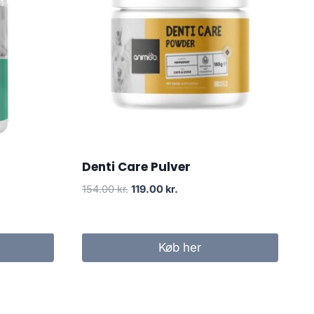
Denti Care Pulver
Den
Den
154.00
kr.
119.00
kr.
oprindelige
aktuelle
pris
pris
var:
er:
Køb her
154.00 kr..
119.00 kr..