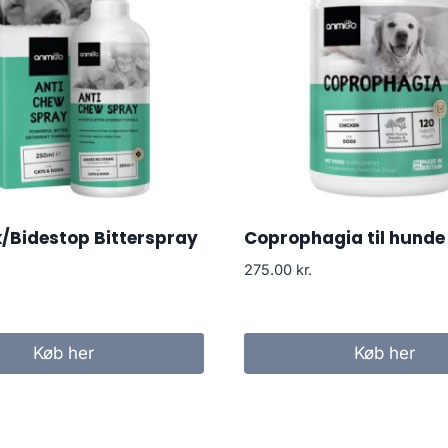
k/Bidestop Bitterspray
Coprophagia til hunde
275.00
kr.
Køb her
Køb her