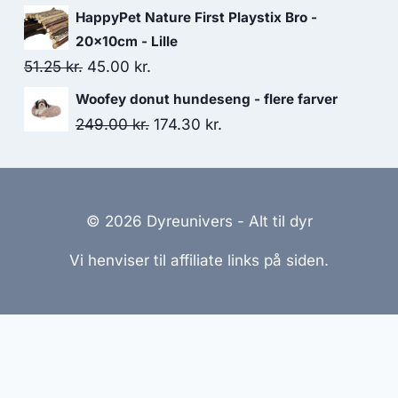
var:
er:
oprindelige
aktuelle
HappyPet Nature First Playstix Bro -
92.50 kr..
81.25 kr..
pris
pris
20x10cm - Lille
var:
er:
Den
Den
51.25
kr.
45.00
kr.
32.50 kr..
30.00 kr..
oprindelige
aktuelle
Woofey donut hundeseng - flere farver
pris
pris
Den
Den
249.00
kr.
174.30
kr.
var:
er:
oprindelige
aktuelle
51.25 kr..
45.00 kr..
pris
pris
var:
er:
© 2026 Dyreunivers - Alt til dyr
249.00 kr..
174.30 kr..
Vi henviser til affiliate links på siden.
emmesider Til Salg
|
Hjemmeside Udvikling
|
Online Til
reret med henblik på at informere og inspirere, men vi a