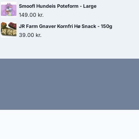
Smoofl Hundeis Poteform - Large
149.00
kr.
JR Farm Gnaver Kornfri Hø Snack - 150g
39.00
kr.
bud
nbefaler altid at dobbelttjekke vigtige oplysninger.