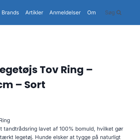
Brands
Artikler
Anmeldelser
Om
Søg
getøjs Tov Ring –
cm – Sort
Ring
 tandtrådsring lavet af 100% bomuld, hvilket gør
dstærkt legetøj. Hunde elsker at tygge på naturligt