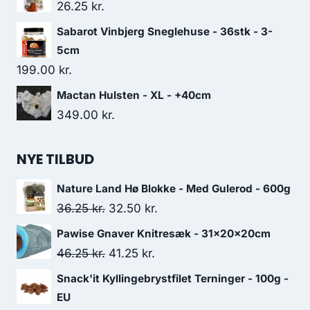
26.25
kr.
Sabarot Vinbjerg Sneglehuse - 36stk - 3-
5cm
199.00
kr.
Mactan Hulsten - XL - +40cm
349.00
kr.
NYE TILBUD
Nature Land Hø Blokke - Med Gulerod - 600g
Den
Den
36.25
kr.
32.50
kr.
oprindelige
aktuelle
Pawise Gnaver Knitresæk - 31x20x20cm
pris
pris
Den
Den
46.25
kr.
41.25
kr.
var:
er:
oprindelige
aktuelle
Snack'it Kyllingebrystfilet Terninger - 100g -
36.25 kr..
32.50 kr..
pris
pris
EU