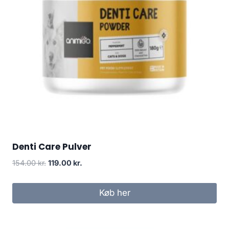
Denti Care Pulver
Den
Den
154.00
kr.
119.00
kr.
oprindelige
aktuelle
pris
pris
Køb her
var:
er:
154.00 kr..
119.00 kr..