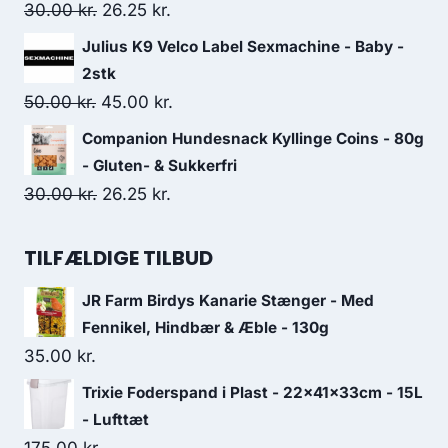
var:
er:
Den
Den
30.00
kr.
26.25
kr.
46.25 kr..
41.25 kr..
oprindelige
aktuelle
Julius K9 Velco Label Sexmachine - Baby -
pris
pris
2stk
var:
er:
Den
Den
50.00
kr.
45.00
kr.
30.00 kr..
26.25 kr..
oprindelige
aktuelle
Companion Hundesnack Kyllinge Coins - 80g
pris
pris
- Gluten- & Sukkerfri
var:
er:
Den
Den
30.00
kr.
26.25
kr.
50.00 kr..
45.00 kr..
oprindelige
aktuelle
pris
pris
TILFÆLDIGE TILBUD
var:
er:
JR Farm Birdys Kanarie Stænger - Med
30.00 kr..
26.25 kr..
Fennikel, Hindbær & Æble - 130g
35.00
kr.
Trixie Foderspand i Plast - 22x41x33cm - 15L
- Lufttæt