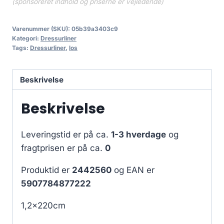
(sponsoreret indhold og priserne er vejledende)
Varenummer (SKU):
05b39a3403c9
Kategori:
Dressurliner
Tags:
Dressurliner
,
los
Beskrivelse
Beskrivelse
Leveringstid er på ca.
1-3 hverdage
og
fragtprisen er på ca.
0
Produktid er
2442560
og EAN er
5907784877222
1,2x220cm