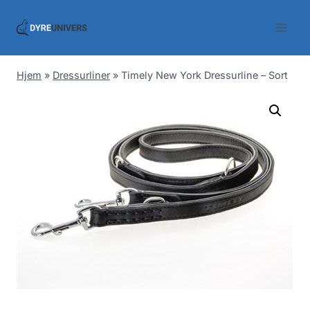
Skip
to
content
Hjem
»
Dressurliner
»
Timely New York Dressurline – Sort