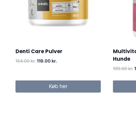
Denti Care Pulver
Multivit
Hunde
Den
Den
154.00
kr.
119.00
kr.
oprindelige
aktuelle
199.00
kr.
pris
pris
o
var:
er:
p
Køb her
154.00 kr..
119.00 kr..
v
1