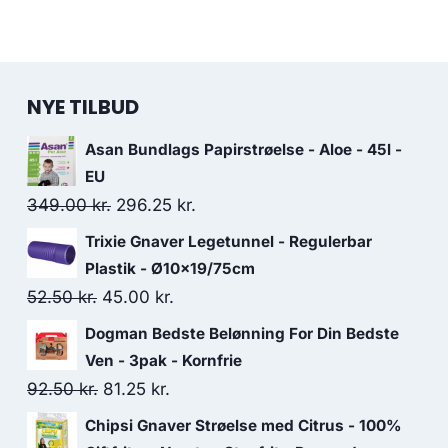
NYE TILBUD
Asan Bundlags Papirstrøelse - Aloe - 45l -
EU
Den
Den
349.00
kr.
296.25
kr.
oprindelige
aktuelle
Trixie Gnaver Legetunnel - Regulerbar
pris
pris
Plastik - Ø10x19/75cm
var:
er:
Den
Den
52.50
kr.
45.00
kr.
349.00 kr..
296.25 kr..
oprindelige
aktuelle
Dogman Bedste Belønning For Din Bedste
pris
pris
Ven - 3pak - Kornfrie
var:
er:
Den
Den
92.50
kr.
81.25
kr.
52.50 kr..
45.00 kr..
oprindelige
aktuelle
Chipsi Gnaver Strøelse med Citrus - 100%