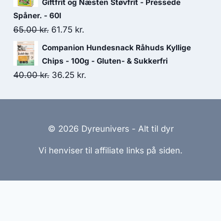
pris
pris
Giftfrit og Næsten Støvfrit - Pressede
var:
er:
Spåner. - 60l
Den
Den
65.00
kr.
92.50 kr..
61.75
kr.
81.25 kr..
oprindelige
aktuelle
Companion Hundesnack Råhuds Kyllige
pris
pris
Chips - 100g - Gluten- & Sukkerfri
var:
er:
Den
Den
40.00
kr.
36.25
kr.
65.00 kr..
61.75 kr..
oprindelige
aktuelle
pris
pris
var:
er:
© 2026 Dyreunivers - Alt til dyr
40.00 kr..
36.25 kr..
Vi henviser til affiliate links på siden.
emmesider Til Salg
|
Hjemmeside Udvikling
|
Online Til
reret med henblik på at informere og inspirere, men vi a