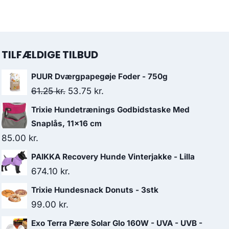
TILFÆLDIGE TILBUD
PUUR Dværgpapegøje Foder - 750g
Den
Den
61.25
kr.
53.75
kr.
oprindelige
aktuelle
Trixie Hundetrænings Godbidstaske Med
pris
pris
Snaplås, 11x16 cm
var:
er:
85.00
kr.
61.25 kr..
53.75 kr..
PAIKKA Recovery Hunde Vinterjakke - Lilla
674.10
kr.
Trixie Hundesnack Donuts - 3stk
99.00
kr.
Exo Terra Pære Solar Glo 160W - UVA - UVB -