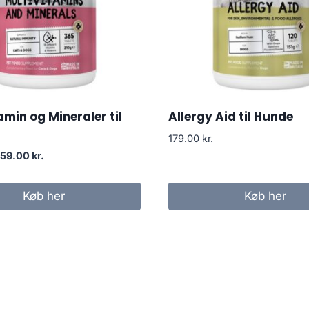
amin og Mineraler til
Allergy Aid til Hunde
179.00
kr.
Den
Den
159.00
kr.
prindelige
aktuelle
ris
pris
Køb her
Køb her
ar:
er:
99.00 kr..
159.00 kr..