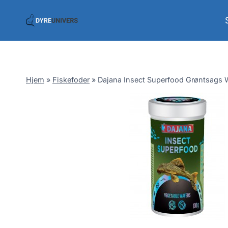
Skip
to
content
Hjem
»
Fiskefoder
»
Dajana Insect Superfood Grøntsags W