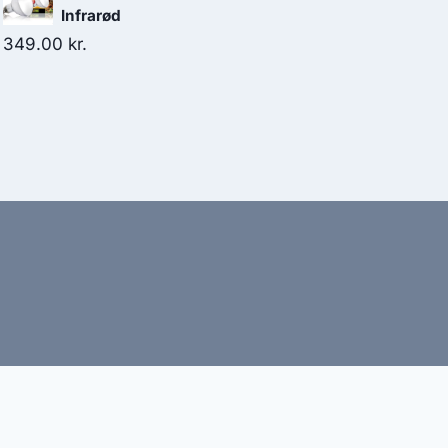
Infrarød
349.00
kr.
bud
nbefaler altid at dobbelttjekke vigtige oplysninger.