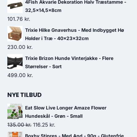
4Fish Akvarie Dekoration Halv Træstamme -
32,5x14,5x8cm
101.76
kr.
Trixie Hilke Gnaverhus - Med Indbygget Hø
Holder i Træ - 40x23x32cm
230.00
kr.
Trixie Brizon Hunde Vinterjakke - Flere
Størrelser - Sort
499.00
kr.
NYE TILBUD
Eat Slow Live Longer Amaze Flower
Hundeskål - Grøn - Small
Den
Den
135.00
kr.
116.25
kr.
oprindelige
aktuelle
Boxby Stipres - Med And - 90g - Glutenfrie