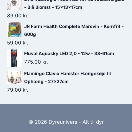
pris
pris
- Blå Blomst - 15x13x17cm
var:
er:
89.00
kr.
41.25 kr..
36.25 kr..
JR Farm Health Complete Marsvin - Kornfrit -
600g
59.00
kr.
Fluval Aquasky LED 2,0 - 12w - 38-61cm
775.00
kr.
Flamingo Clavio Hamster Hængekøje til
Ophæng - 27x27cm
79.00
kr.
© 2026 Dyreunivers - Alt til dyr