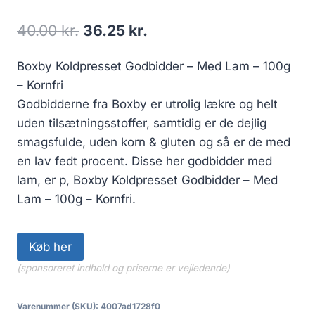
Den
Den
40.00
kr.
36.25
kr.
oprindelige
aktuelle
Boxby Koldpresset Godbidder – Med Lam – 100g
pris
pris
– Kornfri
var:
er:
Godbidderne fra Boxby er utrolig lækre og helt
40.00 kr..
36.25 kr..
uden tilsætningsstoffer, samtidig er de dejlig
smagsfulde, uden korn & gluten og så er de med
en lav fedt procent. Disse her godbidder med
lam, er p, Boxby Koldpresset Godbidder – Med
Lam – 100g – Kornfri.
Køb her
(sponsoreret indhold og priserne er vejledende)
Varenummer (SKU):
4007ad1728f0