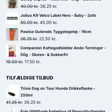
pris
pris
Den
Den
40.00
kr.
36.25
kr.
var:
er:
oprindelige
aktuelle
Julius K9 Velco Label Hero - Baby - 2stk
135.00 kr..
116.25 kr..
pris
pris
Den
Den
50.00
kr.
45.00
kr.
var:
er:
oprindelige
aktuelle
Pawise Gulerods Tyggelegetøj - 19cm
40.00 kr..
36.25 kr..
pris
pris
Den
Den
26.25
kr.
22.50
kr.
var:
er:
oprindelige
aktuelle
Companion Kattegodbidder Ande Terninger -
50.00 kr..
45.00 kr..
pris
pris
50g - Gluten- & Sukkerfri
var:
er:
Den
Den
19.00
kr.
17.50
kr.
26.25 kr..
22.50 kr..
oprindelige
aktuelle
pris
pris
TILFÆLDIGE TILBUD
var:
er:
Trixie Dog on Tour Hunde Drikkeflaske -
19.00 kr..
17.50 kr..
250ml
Den
Den
41.25
kr.
36.25
kr.
oprindelige
aktuelle
Evie Vildtfugle Foderhus til Peanutbutterglas