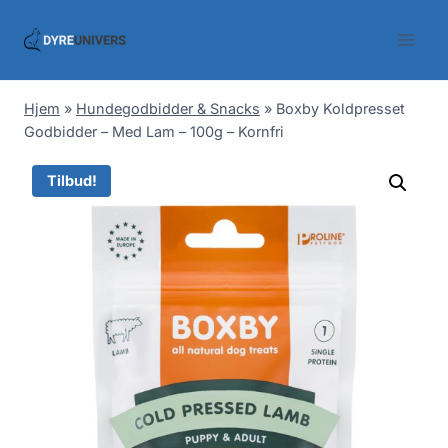
Skip
to
content
Hjem
»
Hundegodbidder & Snacks
»
Boxby Koldpresset
Godbidder – Med Lam – 100g – Kornfri
Tilbud!