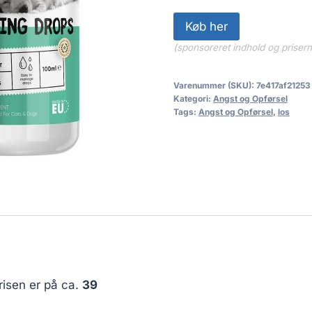
Køb her
(sponsoreret indhold og priser
Varenummer (SKU):
7e417af21253
Kategori:
Angst og Opførsel
Tags:
Angst og Opførsel
,
los
risen er på ca.
39