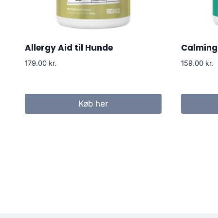
Allergy Aid til Hunde
Calming 
179.00
kr.
159.00
kr.
Køb her