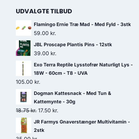
UDVALGTE TILBUD
Flamingo Ernie Træ Mad - Med Fyld - 3stk
59.00
kr.
JBL Proscape Plantis Pins - 12stk
39.00
kr.
Exo Terra Reptile Lysstofrør Naturligt Lys -
18W - 60cm - T8 - UVA
105.00
kr.
Dogman Kattesnack - Med Tun &
Kattemynte - 30g
Den
Den
18.75
kr.
17.50
kr.
oprindelige
aktuelle
JR Farmys Gnaverstænger Multivitamin -
pris
pris
2stk
var:
er: