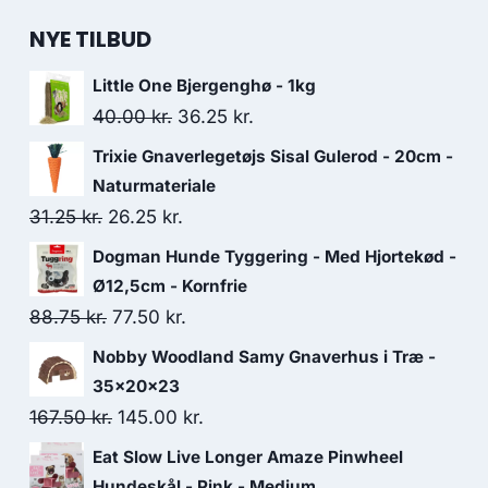
NYE TILBUD
Little One Bjergenghø - 1kg
Den
Den
40.00
kr.
36.25
kr.
oprindelige
aktuelle
Trixie Gnaverlegetøjs Sisal Gulerod - 20cm -
pris
pris
Naturmateriale
var:
er:
Den
Den
31.25
kr.
26.25
kr.
40.00 kr..
36.25 kr..
oprindelige
aktuelle
Dogman Hunde Tyggering - Med Hjortekød -
pris
pris
Ø12,5cm - Kornfrie
var:
er:
Den
Den
88.75
kr.
77.50
kr.
31.25 kr..
26.25 kr..
oprindelige
aktuelle
Nobby Woodland Samy Gnaverhus i Træ -
pris
pris
35x20x23
var:
er:
Den
Den
167.50
kr.
145.00
kr.
88.75 kr..
77.50 kr..
oprindelige
aktuelle
Eat Slow Live Longer Amaze Pinwheel
pris
pris
Hundeskål - Pink - Medium