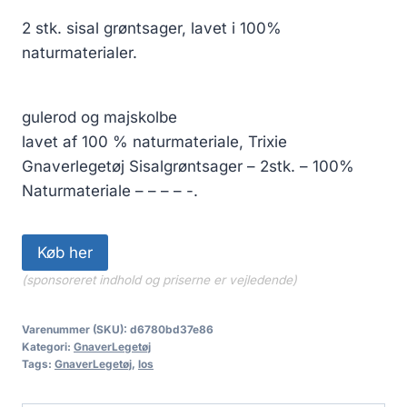
2 stk. sisal grøntsager, lavet i 100%
naturmaterialer.
gulerod og majskolbe
lavet af 100 % naturmateriale, Trixie
Gnaverlegetøj Sisalgrøntsager – 2stk. – 100%
Naturmateriale – – – – -.
Køb her
(sponsoreret indhold og priserne er vejledende)
Varenummer (SKU):
d6780bd37e86
Kategori:
GnaverLegetøj
Tags:
GnaverLegetøj
,
los