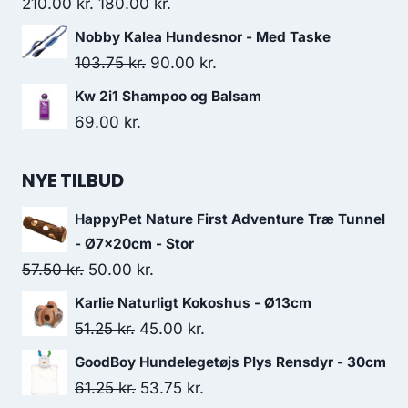
Den
Den
210.00
kr.
180.00
kr.
oprindelige
aktuelle
Nobby Kalea Hundesnor - Med Taske
pris
pris
Den
Den
103.75
kr.
90.00
kr.
var:
er:
oprindelige
aktuelle
Kw 2i1 Shampoo og Balsam
210.00 kr..
180.00 kr..
pris
pris
69.00
kr.
var:
er:
103.75 kr..
90.00 kr..
NYE TILBUD
HappyPet Nature First Adventure Træ Tunnel
- Ø7x20cm - Stor
Den
Den
57.50
kr.
50.00
kr.
oprindelige
aktuelle
Karlie Naturligt Kokoshus - Ø13cm
pris
pris
Den
Den
51.25
kr.
45.00
kr.
var:
er:
oprindelige
aktuelle
GoodBoy Hundelegetøjs Plys Rensdyr - 30cm
57.50 kr..
50.00 kr..
pris
pris
Den
Den
61.25
kr.
53.75
kr.