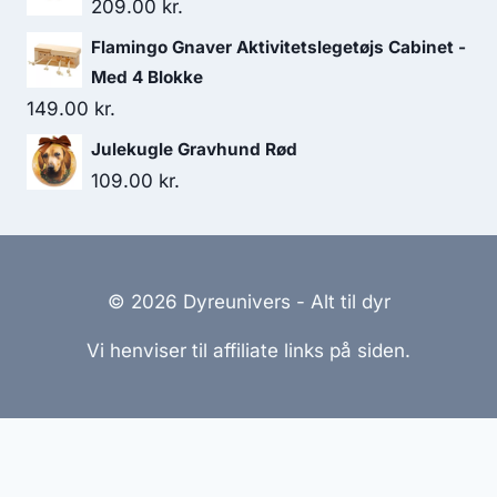
209.00
kr.
Flamingo Gnaver Aktivitetslegetøjs Cabinet -
Med 4 Blokke
149.00
kr.
Julekugle Gravhund Rød
109.00
kr.
© 2026 Dyreunivers - Alt til dyr
Vi henviser til affiliate links på siden.
Hjemmesider Til Salg
|
Hjemmeside Udvikling
|
Online
Tilbud