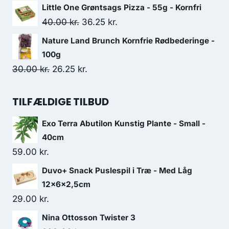
var:
er:
oprindelige
aktuelle
Little One Grøntsags Pizza - 55g - Kornfri
51.25 kr..
45.00 kr..
pris
pris
Den
Den
40.00
kr.
36.25
kr.
var:
er:
oprindelige
aktuelle
Nature Land Brunch Kornfrie Rødbederinge -
61.25 kr..
53.75 kr..
pris
pris
100g
var:
er:
Den
Den
30.00
kr.
26.25
kr.
40.00 kr..
36.25 kr..
oprindelige
aktuelle
pris
pris
TILFÆLDIGE TILBUD
var:
er:
Exo Terra Abutilon Kunstig Plante - Small -
30.00 kr..
26.25 kr..
40cm
59.00
kr.
Duvo+ Snack Puslespil i Træ - Med Låg
12x6x2,5cm
29.00
kr.
Nina Ottosson Twister 3