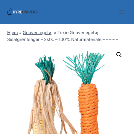
Skip
to
content
Hjem
»
GnaverLegetøj
»
Trixie Gnaverlegetøj
Sisalgrøntsager – 2stk. – 100% Naturmateriale – – – – –