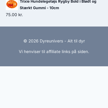
Trixie Hundelegetøjs Rygby Bold i Blødt og
Stærkt Gummi - 10cm
75.00
kr.
© 2026 Dyreunivers - Alt til dyr
Vi henviser til affiliate links på siden.
Hjemmesider Til Salg
|
Hjemmeside Udvikling
|
Online
Tilbud
Denne side kan være skabt med AI! Indholdet er
genereret med henblik på at informere og inspirere,
men vi anbefaler altid at dobbelttjekke vigtige