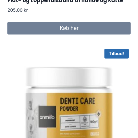
Flåt- og Loppehalsbånd til hunde og katte
205.00
kr.
Køb her
Tilbud!