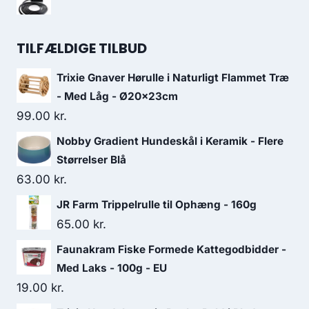
var:
er:
oprindelige
aktuelle
36.25 kr..
32.50 kr..
pris
pris
TILFÆLDIGE TILBUD
var:
er:
313.75 kr..
270.00 kr..
Trixie Gnaver Hørulle i Naturligt Flammet Træ
- Med Låg - Ø20x23cm
99.00
kr.
Nobby Gradient Hundeskål i Keramik - Flere
Størrelser Blå
63.00
kr.
JR Farm Trippelrulle til Ophæng - 160g
65.00
kr.
Faunakram Fiske Formede Kattegodbidder -
Med Laks - 100g - EU
19.00
kr.