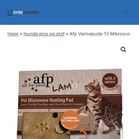
Skip
to
content
Hjem
»
Hunde plys og stof
»
Afp Varmepude Til Mikroovn