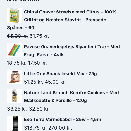
Chipsi Gnaver Strøelse med Citrus - 100%
Giftfrit og Næsten Støvfrit - Pressede
Spåner. - 60l
Den
Den
65.00
kr.
61.75
kr.
oprindelige
aktuelle
Pawise Gnaverlegetøjs Blyanter i Træ - Med
pris
pris
Frugt Farve - 4stk
var:
er:
Den
Den
18.75
kr.
17.50
kr.
65.00 kr..
61.75 kr..
oprindelige
aktuelle
Little One Snack Insekt Mix - 75g
pris
pris
Den
Den
51.25
kr.
45.00
kr.
var:
er:
oprindelige
aktuelle
Nature Land Brunch Kornfre Cookies - Med
18.75 kr..
17.50 kr..
pris
pris
Mælkebøtte & Persille - 120g
var:
er:
Den
Den
36.25
kr.
32.50
kr.
51.25 kr..
45.00 kr..
oprindelige
aktuelle
Exo Terra Varmekabel - 25w - 4,5m
pris
pris
Den
Den
313.75
kr.
270.00
kr.