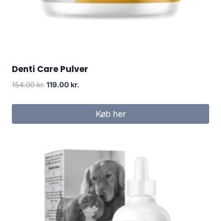
Denti Care Pulver
Den
Den
154.00
kr.
119.00
kr.
oprindelige
aktuelle
pris
pris
Køb her
var:
er:
154.00 kr..
119.00 kr..