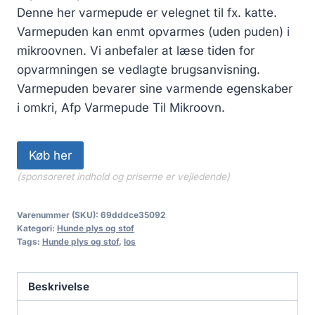
Denne her varmepude er velegnet til fx. katte.
Varmepuden kan enmt opvarmes (uden puden) i
mikroovnen. Vi anbefaler at læse tiden for
opvarmningen se vedlagte brugsanvisning.
Varmepuden bevarer sine varmende egenskaber
i omkri, Afp Varmepude Til Mikroovn.
Køb her
(sponsoreret indhold og priserne er vejledende)
Varenummer (SKU):
69dddce35092
Kategori:
Hunde plys og stof
Tags:
Hunde plys og stof
,
los
Beskrivelse