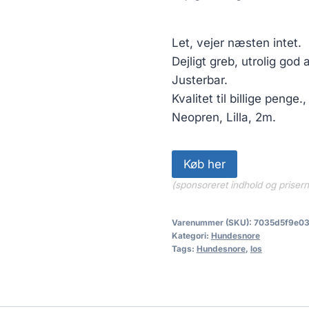
157.50 kr..
Let, vejer næsten intet.
Dejligt greb, utrolig god a
Justerbar.
Kvalitet til billige peng
Neopren, Lilla, 2m.
Køb her
(sponsoreret indhold og priser
Varenummer (SKU):
7035d5f9e0
Kategori:
Hundesnore
Tags:
Hundesnore
,
los