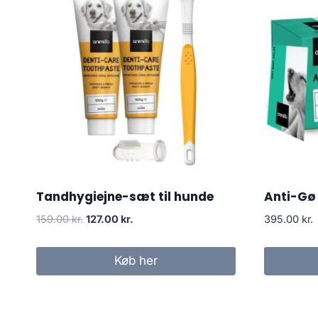
Tandhygiejne-sæt til hunde
Anti-Gø
Den
Den
159.00
kr.
127.00
kr.
395.00
kr.
oprindelige
aktuelle
pris
pris
Køb her
var:
er:
159.00 kr..
127.00 kr..