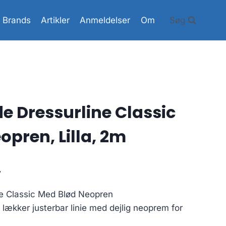
Brands
Artikler
Anmeldelser
Om
Søg
 Dressurline Classic
opren, Lilla, 2m
Den
.
ge
aktuelle
e Classic Med Blød Neopren
pris
 lækker justerbar linie med dejlig neoprem for
er: