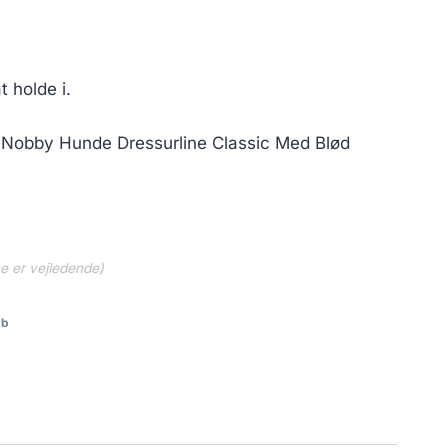
135.00 kr..
t holde i.
e., Nobby Hunde Dressurline Classic Med Blød
ne er vejledende)
3b