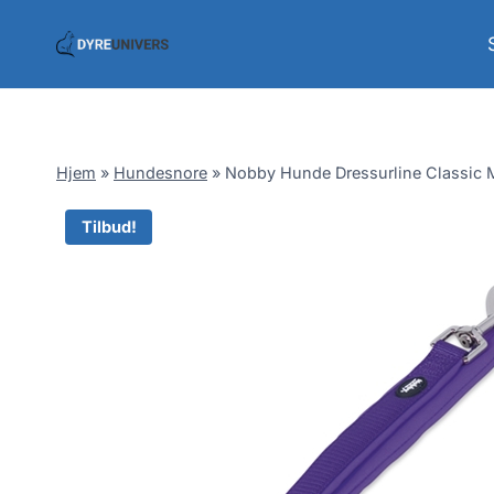
Skip
to
content
Hjem
»
Hundesnore
»
Nobby Hunde Dressurline Classic M
Tilbud!