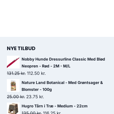
NYE TILBUD
Nobby Hunde Dressurline Classic Med Blød
Neopren - Rød - 2M - M/L
Den
Den
131.25
kr.
112.50
kr.
oprindelige
aktuelle
Nature Land Botanical - Med Grøntsager &
pris
pris
Blomster - 100g
var:
er:
Den
Den
25.00
kr.
23.75
kr.
131.25 kr..
112.50 kr..
oprindelige
aktuelle
Hugro Tårn i Træ - Medium - 22cm
pris
pris
Den
Den
135.00
kr.
116.25
kr.