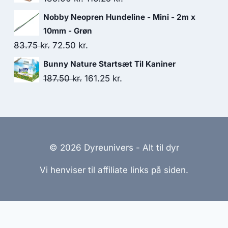
var:
er:
oprindelige
aktuelle
Nobby Neopren Hundeline - Mini - 2m x
25.00 kr..
23.75 kr..
pris
pris
10mm - Grøn
var:
er:
Den
Den
83.75
kr.
72.50
kr.
135.00 kr..
116.25 kr..
oprindelige
aktuelle
Bunny Nature Startsæt Til Kaniner
pris
pris
Den
Den
187.50
kr.
161.25
kr.
var:
er:
oprindelige
aktuelle
83.75 kr..
72.50 kr..
pris
pris
var:
er:
187.50 kr..
161.25 kr..
© 2026 Dyreunivers - Alt til dyr
Vi henviser til affiliate links på siden.
emmesider Til Salg
|
Hjemmeside Udvikling
|
Online Til