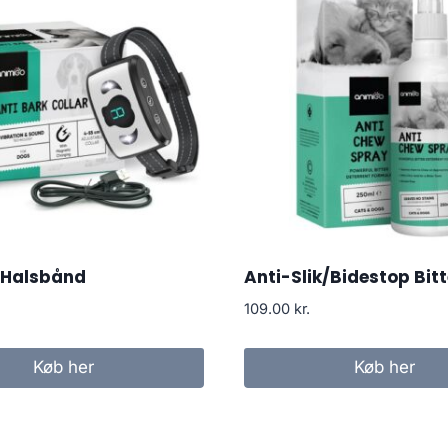
 Halsbånd
Anti-Slik/Bidestop Bit
109.00
kr.
Køb her
Køb her