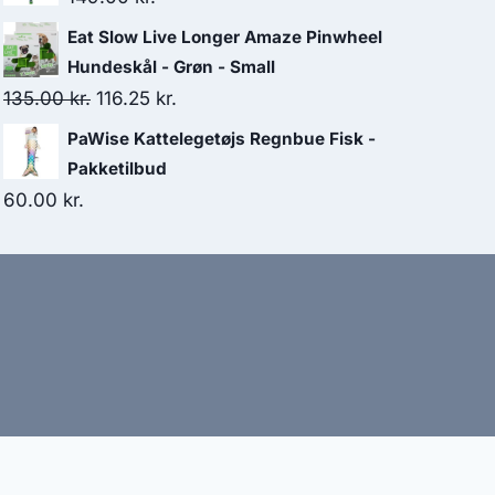
Eat Slow Live Longer Amaze Pinwheel
Hundeskål - Grøn - Small
Den
Den
135.00
kr.
116.25
kr.
oprindelige
aktuelle
PaWise Kattelegetøjs Regnbue Fisk -
pris
pris
Pakketilbud
var:
er:
60.00
kr.
135.00 kr..
116.25 kr..
bud