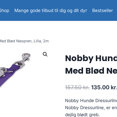
Shop
Mange gode tilbud til dig og dit dyr
Bestseller
ed Blød Neopren, Lilla, 2m
Nobby Hunde
Med Blød Ne
Den
157.50
kr.
135.00
kr
oprindeli
Nobby Hunde Dressurlin
pris
Nobby Dressurline, er en
var:
dejlig blødt greb.