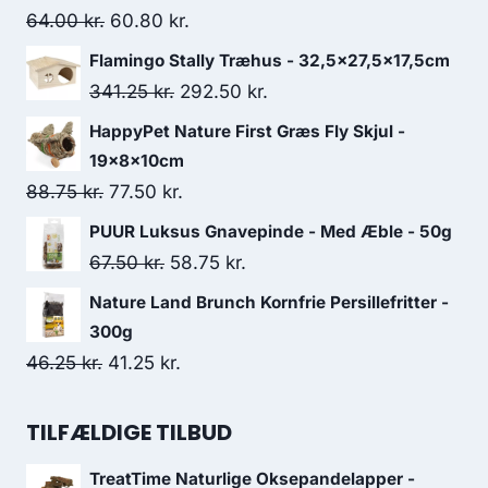
Den
Den
64.00
kr.
60.80
kr.
oprindelige
aktuelle
Flamingo Stally Træhus - 32,5x27,5x17,5cm
pris
pris
Den
Den
341.25
kr.
292.50
kr.
var:
er:
oprindelige
aktuelle
HappyPet Nature First Græs Fly Skjul -
64.00 kr..
60.80 kr..
pris
pris
19x8x10cm
var:
er:
Den
Den
88.75
kr.
77.50
kr.
341.25 kr..
292.50 kr..
oprindelige
aktuelle
PUUR Luksus Gnavepinde - Med Æble - 50g
pris
pris
Den
Den
67.50
kr.
58.75
kr.
var:
er:
oprindelige
aktuelle
Nature Land Brunch Kornfrie Persillefritter -
88.75 kr..
77.50 kr..
pris
pris
300g
var:
er:
Den
Den
46.25
kr.
41.25
kr.
67.50 kr..
58.75 kr..
oprindelige
aktuelle
pris
pris
TILFÆLDIGE TILBUD
var:
er:
TreatTime Naturlige Oksepandelapper -