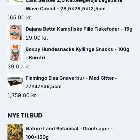
Catit Senses 2,0 Kattelegetøjs Legebane
Wave Circuit - 28,5x26,5x12,5cm
165.00
kr.
Dajana Betta Kampfiske Pille Fiskefoder - 15g
29.00
kr.
Boxby Hundesnacks Kyllinge Snacks - 100g
- Kornfri
39.00
kr.
Flamingo Elsa Gnaverbur - Med Gitter -
77x47x36,5cm
1,359.00
kr.
NYE TILBUD
Nature Land Botanical - Grøntsager -
100+150g