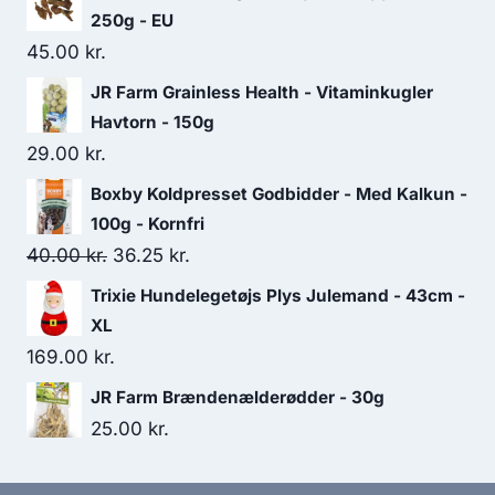
46.25 kr..
41.25 kr..
250g - EU
45.00
kr.
JR Farm Grainless Health - Vitaminkugler
Havtorn - 150g
29.00
kr.
Boxby Koldpresset Godbidder - Med Kalkun -
100g - Kornfri
Den
Den
40.00
kr.
36.25
kr.
oprindelige
aktuelle
Trixie Hundelegetøjs Plys Julemand - 43cm -
pris
pris
XL
var:
er:
169.00
kr.
40.00 kr..
36.25 kr..
JR Farm Brændenælderødder - 30g
25.00
kr.