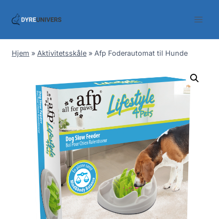
Skip
to
content
Hjem
»
Aktivitetsskåle
»
Afp Foderautomat til Hunde