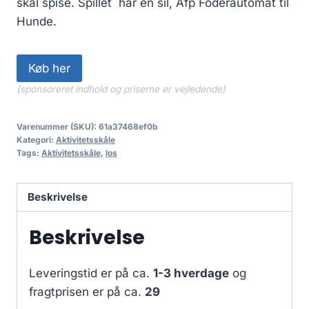
skal spise. Spillet har en sil, Afp Foderautomat til
Hunde.
Køb her
(sponsoreret indhold og priserne er vejledende)
Varenummer (SKU):
61a37468ef0b
Kategori:
Aktivitetsskåle
Tags:
Aktivitetsskåle
,
los
Beskrivelse
Beskrivelse
Leveringstid er på ca.
1-3 hverdage
og
fragtprisen er på ca.
29