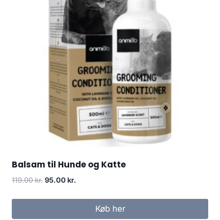
Balsam til Hunde og Katte
Den
Den
119.00
kr.
95.00
kr.
oprindelige
aktuelle
pris
pris
Køb her
var:
er: