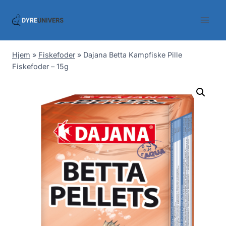
Skip
to
content
Hjem
»
Fiskefoder
»
Dajana Betta Kampfiske Pille
Fiskefoder – 15g