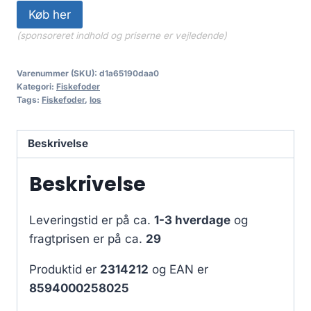
Køb her
(sponsoreret indhold og priserne er vejledende)
Varenummer (SKU):
d1a65190daa0
Kategori:
Fiskefoder
Tags:
Fiskefoder
,
los
Beskrivelse
Beskrivelse
Leveringstid er på ca.
1-3 hverdage
og
fragtprisen er på ca.
29
Produktid er
2314212
og EAN er
8594000258025