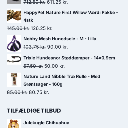
Den
Den
712.50
kr.
611.25
kr.
oprindelige
aktuelle
HappyPet Nature First Willow Værdi Pakke -
pris
pris
4stk
var:
er:
Den
Den
145.00
kr.
126.25
kr.
712.50 kr..
611.25 kr..
oprindelige
aktuelle
Nobby Mesh Hunedsele - M - Lilla
pris
pris
Den
Den
103.75
kr.
90.00
kr.
var:
er:
oprindelige
aktuelle
Trixie Hundesnor Støddæmper - 14x0,9cm
145.00 kr..
126.25 kr..
pris
pris
Den
Den
57.50
kr.
50.00
kr.
var:
er:
oprindelige
aktuelle
Nature Land Nibble Træ Rulle - Med
103.75 kr..
90.00 kr..
pris
pris
Grøntsager - 160g
var:
er:
Den
Den
85.00
kr.
80.75
kr.
57.50 kr..
50.00 kr..
oprindelige
aktuelle
pris
pris
TILFÆLDIGE TILBUD
var:
er:
Julekugle Chihuahua
85.00 kr..
80.75 kr..