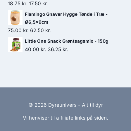
var:
er:
Den
Den
18.75
kr.
17.50
kr.
57.50 kr..
50.00 kr..
oprindelige
aktuelle
Flamingo Gnaver Hygge Tønde i Træ -
pris
pris
Ø6,5x9cm
var:
er:
Den
Den
75.00
kr.
62.50
kr.
18.75 kr..
17.50 kr..
oprindelige
aktuelle
Little One Snack Grøntsagsmix - 150g
pris
pris
Den
Den
40.00
kr.
36.25
kr.
var:
er:
oprindelige
aktuelle
75.00 kr..
62.50 kr..
pris
pris
var:
er:
40.00 kr..
36.25 kr..
© 2026 Dyreunivers - Alt til dyr
Vi henviser til affiliate links på siden.