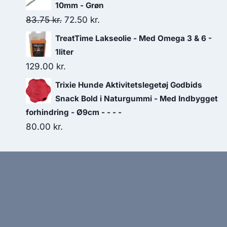
10mm - Grøn
Den
Den
83.75
kr.
72.50
kr.
oprindelige
aktuelle
TreatTime Lakseolie - Med Omega 3 & 6 -
pris
pris
1liter
var:
er:
129.00
kr.
83.75 kr..
72.50 kr..
Trixie Hunde Aktivitetslegetøj Godbids
Snack Bold i Naturgummi - Med Indbygget
forhindring - Ø9cm - - - -
80.00
kr.