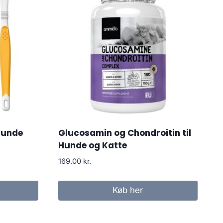
hunde
Glucosamin og Chondroitin til
Hunde og Katte
169.00
kr.
Køb her