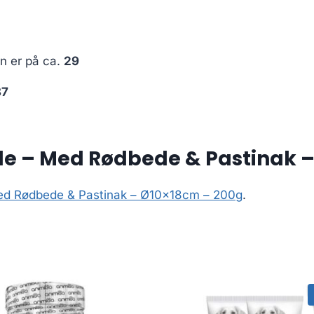
en er på ca.
29
87
lle – Med Rødbede & Pastinak 
 Med Rødbede & Pastinak – Ø10x18cm – 200g
.