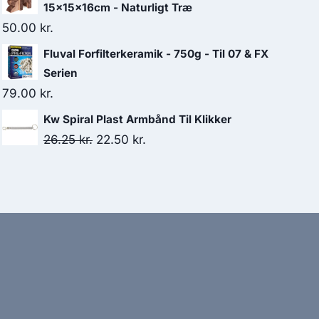
15x15x16cm - Naturligt Træ
50.00
kr.
Fluval Forfilterkeramik - 750g - Til 07 & FX
Serien
79.00
kr.
Kw Spiral Plast Armbånd Til Klikker
Den
Den
26.25
kr.
22.50
kr.
oprindelige
aktuelle
pris
pris
var:
er:
26.25 kr..
22.50 kr..