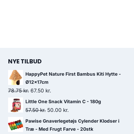
NYE TILBUD
HappyPet Nature First Bambus Kiti Hytte -
Ø12x17cm
Den
Den
78.75
kr.
67.50
kr.
oprindelige
aktuelle
Little One Snack Vitamin C - 180g
pris
pris
Den
Den
57.50
kr.
50.00
kr.
var:
er:
oprindelige
aktuelle
Pawise Gnaverlegetøjs Cylender Klodser i
78.75 kr..
67.50 kr..
pris
pris
Træ - Med Frugt Farve - 20stk