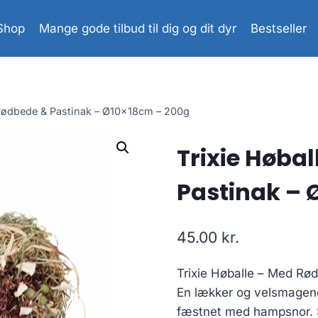
Shop
Mange gode tilbud til dig og dit dyr
Bestseller
 Rødbede & Pastinak – Ø10x18cm – 200g
Trixie Høba
Pastinak – 
45.00
kr.
Trixie Høballe – Med Rø
En lækker og velsmagend
fæstnet med hampsnor. S