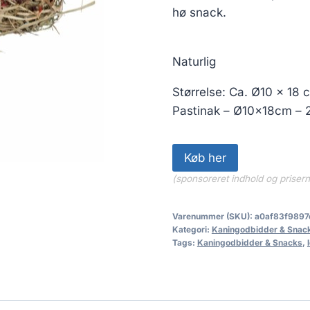
hø snack.
Naturlig
Størrelse: Ca. Ø10 x 18 
Pastinak – Ø10x18cm – 
Køb her
(sponsoreret indhold og priser
Varenummer (SKU):
a0af83f9897
Kategori:
Kaningodbidder & Snac
Tags:
Kaningodbidder & Snacks
,