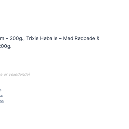
cm – 200g., Trixie Høballe – Med Rødbede &
200g.
ne er vejledende)
e
ks
los