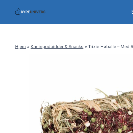
Skip
to
content
Hjem
»
Kaningodbidder & Snacks
»
Trixie Høballe – Med