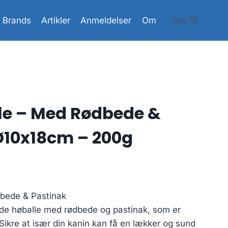
Brands
Artikler
Anmeldelser
Om
Søg
lle – Med Rødbede &
Ø10x18cm – 200g
dbede & Pastinak
e høballe med rødbede og pastinak, som er
ikre at især din kanin kan få en lækker og sund