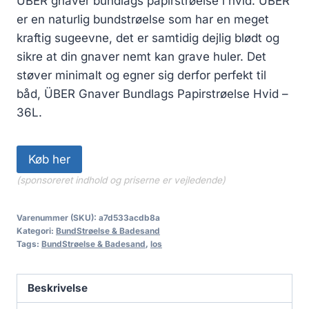
ÜBER gnaver bundlags papirstrøelse i hvid. ÜBER
er en naturlig bundstrøelse som har en meget
kraftig sugeevne, det er samtidig dejlig blødt og
sikre at din gnaver nemt kan grave huler. Det
støver minimalt og egner sig derfor perfekt til
båd, ÜBER Gnaver Bundlags Papirstrøelse Hvid –
36L.
Køb her
(sponsoreret indhold og priserne er vejledende)
Varenummer (SKU):
a7d533acdb8a
Kategori:
BundStrøelse & Badesand
Tags:
BundStrøelse & Badesand
,
los
Beskrivelse