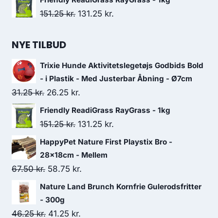
Den
Den
151.25
kr.
131.25
kr.
oprindelige
aktuelle
pris
pris
NYE TILBUD
var:
er:
Trixie Hunde Aktivitetslegetøjs Godbids Bold
151.25 kr..
131.25 kr..
- i Plastik - Med Justerbar Åbning - Ø7cm
Den
Den
31.25
kr.
26.25
kr.
oprindelige
aktuelle
Friendly ReadiGrass RayGrass - 1kg
pris
pris
Den
Den
151.25
kr.
131.25
kr.
var:
er:
oprindelige
aktuelle
HappyPet Nature First Playstix Bro -
31.25 kr..
26.25 kr..
pris
pris
28x18cm - Mellem
var:
er:
Den
Den
67.50
kr.
58.75
kr.
151.25 kr..
131.25 kr..
oprindelige
aktuelle
Nature Land Brunch Kornfrie Gulerodsfritter
pris
pris
- 300g
var:
er:
Den
Den
46.25
kr.
41.25
kr.