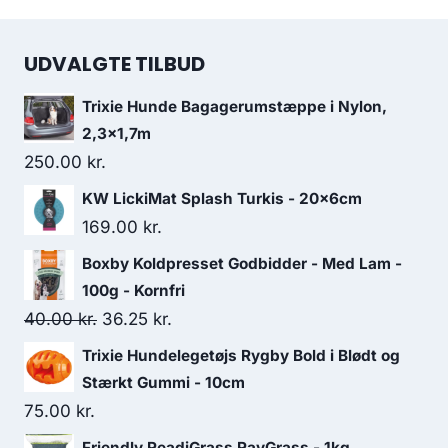
UDVALGTE TILBUD
Trixie Hunde Bagagerumstæppe i Nylon,
2,3x1,7m
250.00
kr.
KW LickiMat Splash Turkis - 20x6cm
169.00
kr.
Boxby Koldpresset Godbidder - Med Lam -
100g - Kornfri
Den
Den
40.00
kr.
36.25
kr.
oprindelige
aktuelle
Trixie Hundelegetøjs Rygby Bold i Blødt og
pris
pris
Stærkt Gummi - 10cm
var:
er:
75.00
kr.
40.00 kr..
36.25 kr..
Friendly ReadiGrass RayGrass - 1kg