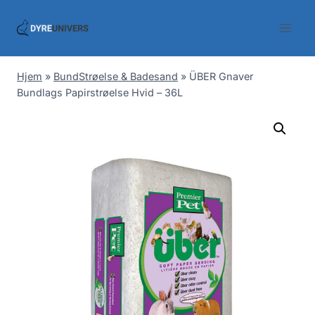
Skip
to
content
Hjem
»
BundStrøelse & Badesand
»
ÜBER Gnaver
Bundlags Papirstrøelse Hvid – 36L