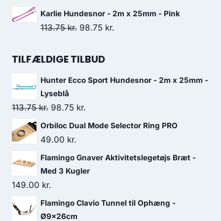
67.50 kr..
58.75 kr..
oprindelige
aktuelle
Karlie Hundesnor - 2m x 25mm - Pink
pris
pris
Den
Den
113.75
kr.
98.75
kr.
var:
er:
oprindelige
aktuelle
46.25 kr..
41.25 kr..
pris
pris
TILFÆLDIGE TILBUD
var:
er:
Hunter Ecco Sport Hundesnor - 2m x 25mm -
113.75 kr..
98.75 kr..
Lyseblå
Den
Den
113.75
kr.
98.75
kr.
oprindelige
aktuelle
Orbiloc Dual Mode Selector Ring PRO
pris
pris
49.00
kr.
var:
er:
Flamingo Gnaver Aktivitetslegetøjs Bræt -
113.75 kr..
98.75 kr..
Med 3 Kugler
149.00
kr.
Flamingo Clavio Tunnel til Ophæng -
Ø9x26cm