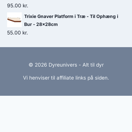
95.00
kr.
Trixie Gnaver Platform i Træ - Til Ophæng i
Bur - 28x28cm
55.00
kr.
© 2026 Dyreunivers - Alt til dyr
Vi henviser til affiliate links på siden.
Hjemmesider Til Salg
|
Hjemmeside Udvikling
|
Online
Tilbud
Denne side kan være skabt med AI! Indholdet er