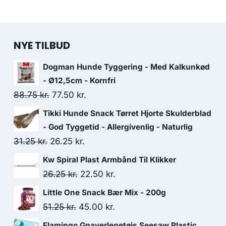
NYE TILBUD
Dogman Hunde Tyggering - Med Kalkunkød
- Ø12,5cm - Kornfri
Den
Den
88.75
kr.
77.50
kr.
oprindelige
aktuelle
Tikki Hunde Snack Tørret Hjorte Skulderblad
pris
pris
- God Tyggetid - Allergivenlig - Naturlig
var:
er:
Den
Den
31.25
kr.
26.25
kr.
88.75 kr..
77.50 kr..
oprindelige
aktuelle
Kw Spiral Plast Armbånd Til Klikker
pris
pris
Den
Den
26.25
kr.
22.50
kr.
var:
er:
oprindelige
aktuelle
Little One Snack Bær Mix - 200g
31.25 kr..
26.25 kr..
pris
pris
Den
Den
51.25
kr.
45.00
kr.
var:
er:
oprindelige
aktuelle
Flamingo Gnaverlegetøjs Seesaw Plastic