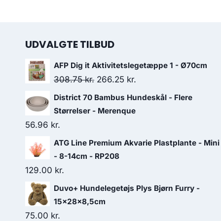
UDVALGTE TILBUD
AFP Dig it Aktivitetslegetæppe 1 - Ø70cm
Den
Den
308.75
kr.
266.25
kr.
oprindelige
aktuelle
District 70 Bambus Hundeskål - Flere
pris
pris
Størrelser - Merenque
var:
er:
56.96
kr.
308.75 kr..
266.25 kr..
ATG Line Premium Akvarie Plastplante - Mini
- 8-14cm - RP208
129.00
kr.
Duvo+ Hundelegetøjs Plys Bjørn Furry -
15x28x8,5cm
75.00
kr.