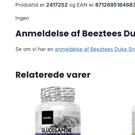
Produktid er
2417252
og EAN er
871269518468
Ingen
Anmeldelse af Beeztees D
Se om vi har en
anmeldelse af Beeztees Duka S
Relaterede varer