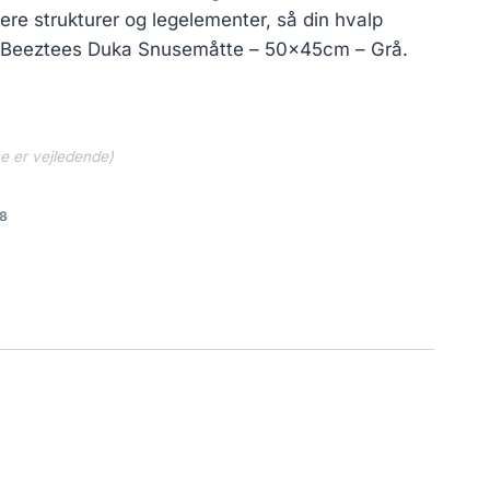
ere strukturer og legelementer, så din hvalp
s, Beeztees Duka Snusemåtte – 50x45cm – Grå.
ne er vejledende)
8