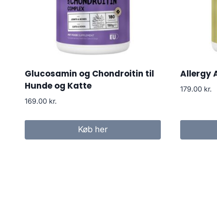
Glucosamin og Chondroitin til
Allergy 
Hunde og Katte
179.00
kr.
169.00
kr.
Køb her