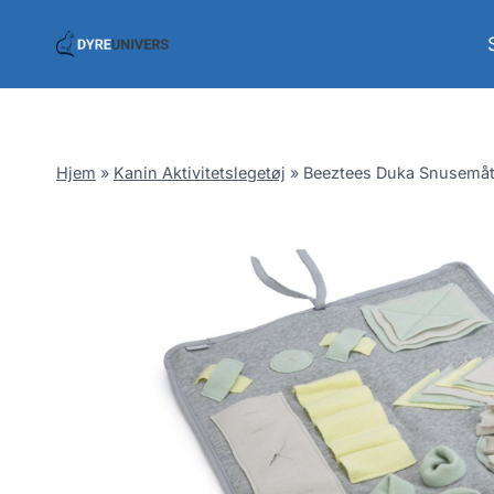
Skip
to
content
Hjem
»
Kanin Aktivitetslegetøj
»
Beeztees Duka Snusemåt