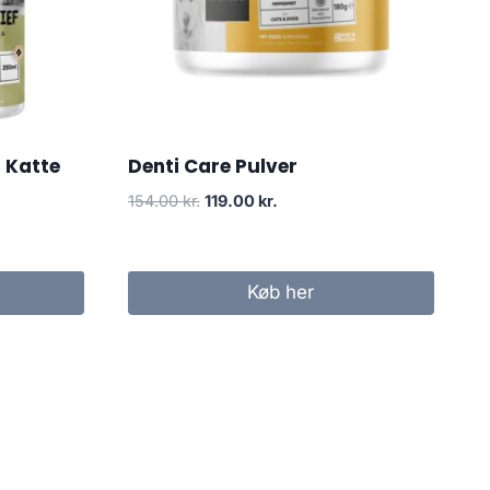
g Katte
Denti Care Pulver
Den
Den
154.00
kr.
119.00
kr.
oprindelige
aktuelle
pris
pris
var:
er:
Køb her
154.00 kr..
119.00 kr..