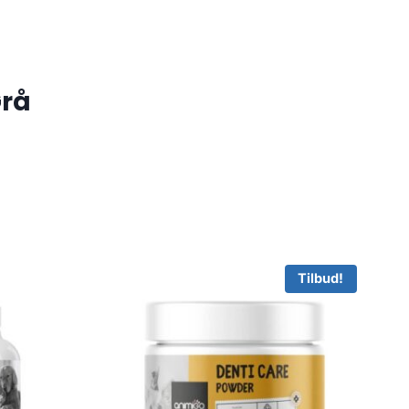
Grå
Tilbud!