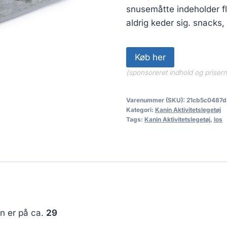
snusemåtte indeholder fl
aldrig keder sig. snack
Køb her
(sponsoreret indhold og priser
Varenummer (SKU):
21cb5c0487d
Kategori:
Kanin Aktivitetslegetøj
Tags:
Kanin Aktivitetslegetøj
,
los
en er på ca.
29