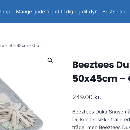
Shop
Mange gode tilbud til dig og dit dyr
Bestseller
te – 50x45cm – Grå
Beeztees D
50x45cm – 
249.00
kr.
Beeztees Duka Snusemå
Du kender sikkert allere
tråde, men Beeztees Duk