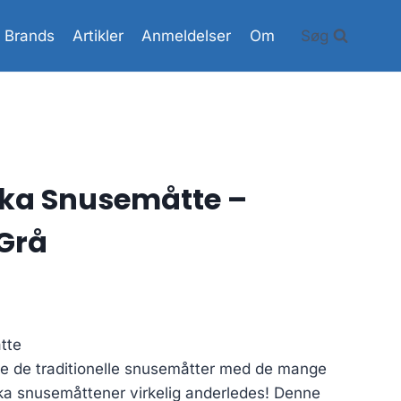
Brands
Artikler
Anmeldelser
Om
Søg
uka Snusemåtte –
Grå
tte
de de traditionelle snusemåtter med de mange
a snusemåttener virkelig anderledes! Denne