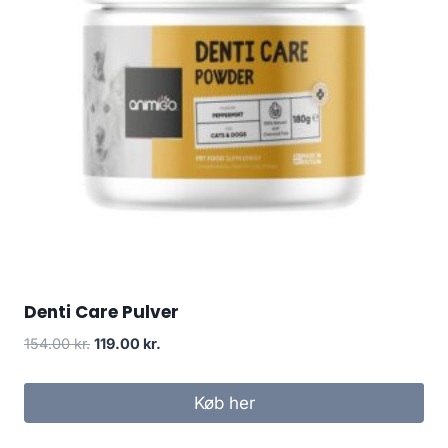
Denti Care Pulver
Den
Den
154.00
kr.
119.00
kr.
oprindelige
aktuelle
pris
pris
Køb her
var:
er:
154.00 kr..
119.00 kr..