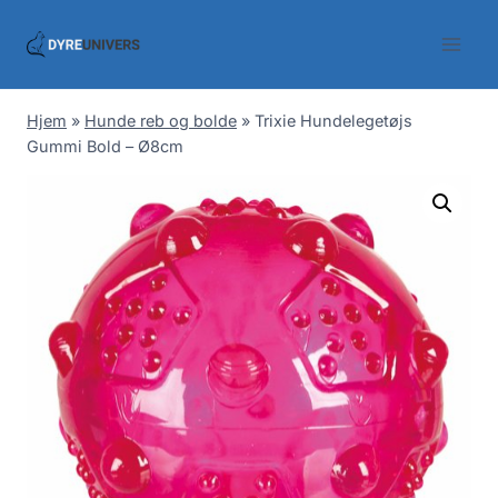
Skip
to
content
Hjem
»
Hunde reb og bolde
»
Trixie Hundelegetøjs
Gummi Bold – Ø8cm