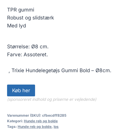
TPR gummi
Robust og slidstærk
Med lyd
Størrelse: Ø8 cm.
Farve: Assoteret.
, Trixie Hundelegetøjs Gummi Bold – Ø8cm.
Køb her
(sponsoreret indhold og priserne er vejledende)
Varenummer (SKU):
cfbecdff8285
Kategori:
Hunde reb og bolde
Tags:
Hunde reb og bolde
,
los