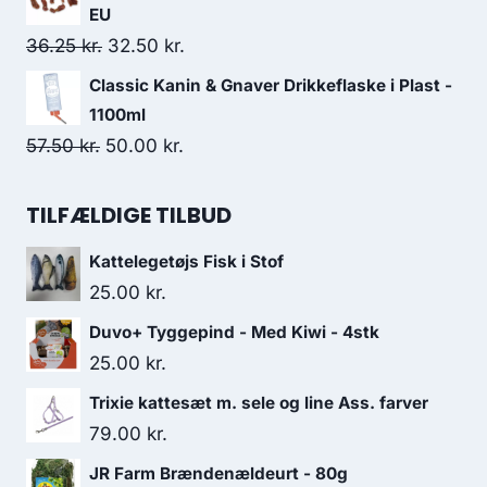
57.50 kr..
50.00 kr..
pris
pris
EU
var:
er:
Den
Den
36.25
kr.
32.50
kr.
50.00 kr..
45.00 kr..
oprindelige
aktuelle
Classic Kanin & Gnaver Drikkeflaske i Plast -
pris
pris
1100ml
var:
er:
Den
Den
57.50
kr.
50.00
kr.
36.25 kr..
32.50 kr..
oprindelige
aktuelle
pris
pris
TILFÆLDIGE TILBUD
var:
er:
Kattelegetøjs Fisk i Stof
57.50 kr..
50.00 kr..
25.00
kr.
Duvo+ Tyggepind - Med Kiwi - 4stk
25.00
kr.
Trixie kattesæt m. sele og line Ass. farver
79.00
kr.
JR Farm Brændenældeurt - 80g