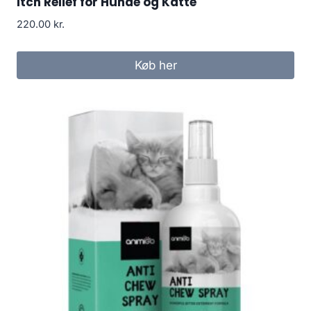
Itch Relief for Hunde og Katte
220.00
kr.
Køb her