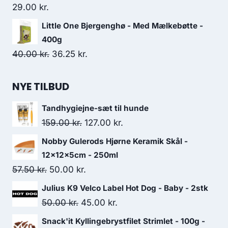
29.00
kr.
Little One Bjergenghø - Med Mælkebøtte -
400g
Den
Den
40.00
kr.
36.25
kr.
oprindelige
aktuelle
pris
pris
NYE TILBUD
var:
er:
Tandhygiejne-sæt til hunde
40.00 kr..
36.25 kr..
Den
Den
159.00
kr.
127.00
kr.
oprindelige
aktuelle
Nobby Gulerods Hjørne Keramik Skål -
pris
pris
12x12x5cm - 250ml
var:
er:
Den
Den
57.50
kr.
50.00
kr.
159.00 kr..
127.00 kr..
oprindelige
aktuelle
Julius K9 Velco Label Hot Dog - Baby - 2stk
pris
pris
Den
Den
50.00
kr.
45.00
kr.
var:
er:
oprindelige
aktuelle
Snack'it Kyllingebrystfilet Strimlet - 100g -