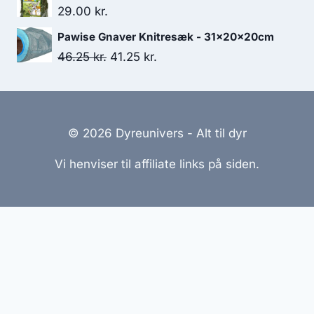
29.00
kr.
Pawise Gnaver Knitresæk - 31x20x20cm
Den
Den
46.25
kr.
41.25
kr.
oprindelige
aktuelle
pris
pris
var:
er:
© 2026 Dyreunivers - Alt til dyr
46.25 kr..
41.25 kr..
Vi henviser til affiliate links på siden.
Hjemmesider Til Salg
|
Hjemmeside Udvikling
|
Online
Tilbud
Denne side kan være skabt med AI! Indholdet er
genereret med henblik på at informere og inspirere,