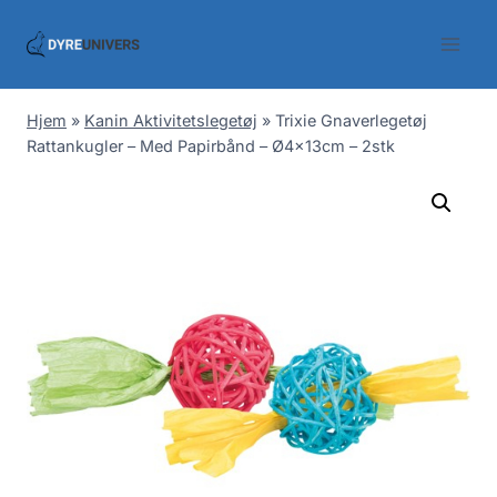
Skip
to
content
Hjem
»
Kanin Aktivitetslegetøj
»
Trixie Gnaverlegetøj
Rattankugler – Med Papirbånd – Ø4x13cm – 2stk