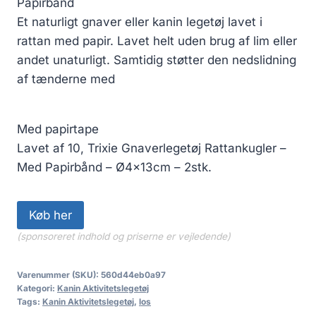
Papirbånd
Et naturligt gnaver eller kanin legetøj lavet i
rattan med papir. Lavet helt uden brug af lim eller
andet unaturligt. Samtidig støtter den nedslidning
af tænderne med
Med papirtape
Lavet af 10, Trixie Gnaverlegetøj Rattankugler –
Med Papirbånd – Ø4x13cm – 2stk.
Køb her
(sponsoreret indhold og priserne er vejledende)
Varenummer (SKU):
560d44eb0a97
Kategori:
Kanin Aktivitetslegetøj
Tags:
Kanin Aktivitetslegetøj
,
los