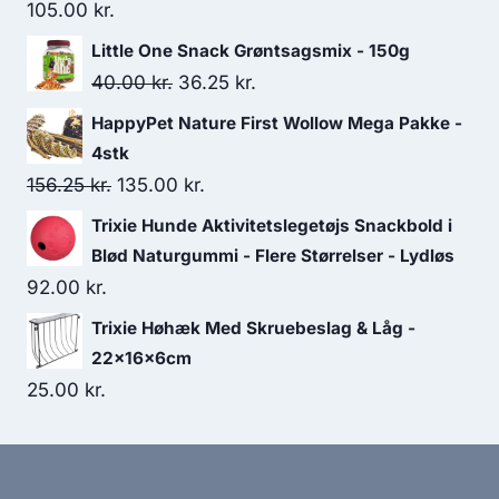
105.00
kr.
Little One Snack Grøntsagsmix - 150g
Den
Den
40.00
kr.
36.25
kr.
oprindelige
aktuelle
HappyPet Nature First Wollow Mega Pakke -
pris
pris
4stk
var:
er:
Den
Den
156.25
kr.
135.00
kr.
40.00 kr..
36.25 kr..
oprindelige
aktuelle
Trixie Hunde Aktivitetslegetøjs Snackbold i
pris
pris
Blød Naturgummi - Flere Størrelser - Lydløs
var:
er:
92.00
kr.
156.25 kr..
135.00 kr..
Trixie Høhæk Med Skruebeslag & Låg -
22x16x6cm
25.00
kr.