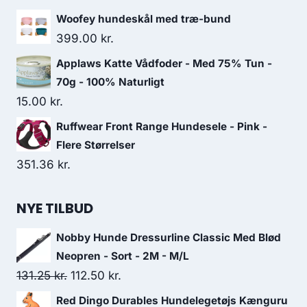
Woofey hundeskål med træ-bund
399.00
kr.
Applaws Katte Vådfoder - Med 75% Tun -
70g - 100% Naturligt
15.00
kr.
Ruffwear Front Range Hundesele - Pink -
Flere Størrelser
351.36
kr.
NYE TILBUD
Nobby Hunde Dressurline Classic Med Blød
Neopren - Sort - 2M - M/L
Den
Den
131.25
kr.
112.50
kr.
oprindelige
aktuelle
Red Dingo Durables Hundelegetøjs Kænguru