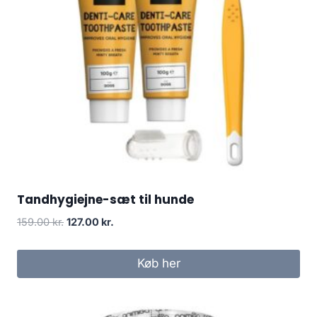
Tandhygiejne-sæt til hunde
Den
Den
159.00
kr.
127.00
kr.
oprindelige
aktuelle
pris
pris
Køb her
var:
er:
159.00 kr..
127.00 kr..