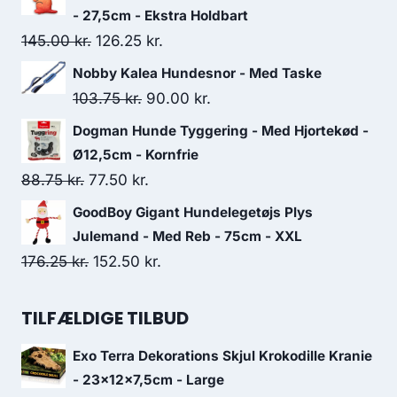
pris
pris
- 27,5cm - Ekstra Holdbart
var:
er:
Den
Den
145.00
kr.
126.25
kr.
131.25 kr..
112.50 kr..
oprindelige
aktuelle
Nobby Kalea Hundesnor - Med Taske
pris
pris
Den
Den
103.75
kr.
90.00
kr.
var:
er:
oprindelige
aktuelle
Dogman Hunde Tyggering - Med Hjortekød -
145.00 kr..
126.25 kr..
pris
pris
Ø12,5cm - Kornfrie
var:
er:
Den
Den
88.75
kr.
77.50
kr.
103.75 kr..
90.00 kr..
oprindelige
aktuelle
GoodBoy Gigant Hundelegetøjs Plys
pris
pris
Julemand - Med Reb - 75cm - XXL
var:
er:
Den
Den
176.25
kr.
152.50
kr.
88.75 kr..
77.50 kr..
oprindelige
aktuelle
pris
pris
TILFÆLDIGE TILBUD
var:
er:
Exo Terra Dekorations Skjul Krokodille Kranie
176.25 kr..
152.50 kr..
- 23x12x7,5cm - Large