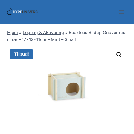
Skip
to
content
Hjem
»
Legetøj & Aktivering
»
Beeztees Bildup Gnaverhus
i Træ – 17x12x11cm – Mint – Small
Tilbud!