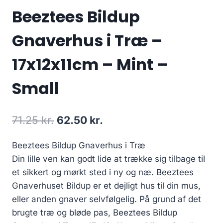
Beeztees Bildup
Gnaverhus i Træ –
17x12x11cm – Mint –
Small
Den
Den
71.25
kr.
62.50
kr.
oprindelige
aktuelle
Beeztees Bildup Gnaverhus i Træ
pris
pris
Din lille ven kan godt lide at trække sig tilbage til
var:
er:
et sikkert og mørkt sted i ny og næ. Beeztees
71.25 kr..
62.50 kr..
Gnaverhuset Bildup er et dejligt hus til din mus,
eller anden gnaver selvfølgelig. På grund af det
brugte træ og bløde pas, Beeztees Bildup