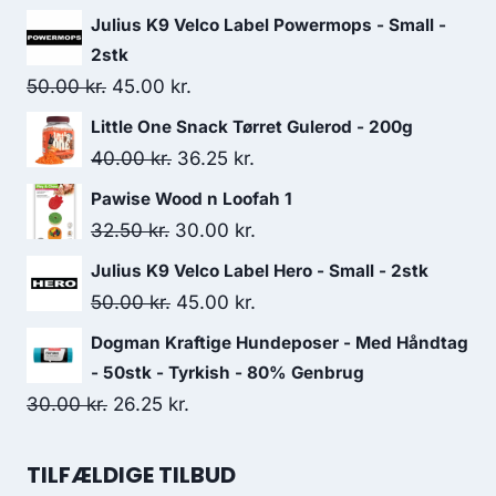
Julius K9 Velco Label Powermops - Small -
2stk
Den
Den
50.00
kr.
45.00
kr.
oprindelige
aktuelle
Little One Snack Tørret Gulerod - 200g
pris
pris
Den
Den
40.00
kr.
36.25
kr.
var:
er:
oprindelige
aktuelle
Pawise Wood n Loofah 1
50.00 kr..
45.00 kr..
pris
pris
Den
Den
32.50
kr.
30.00
kr.
var:
er:
oprindelige
aktuelle
Julius K9 Velco Label Hero - Small - 2stk
40.00 kr..
36.25 kr..
pris
pris
Den
Den
50.00
kr.
45.00
kr.
var:
er:
oprindelige
aktuelle
Dogman Kraftige Hundeposer - Med Håndtag
32.50 kr..
30.00 kr..
pris
pris
- 50stk - Tyrkish - 80% Genbrug
var:
er:
Den
Den
30.00
kr.
26.25
kr.
50.00 kr..
45.00 kr..
oprindelige
aktuelle
pris
pris
TILFÆLDIGE TILBUD