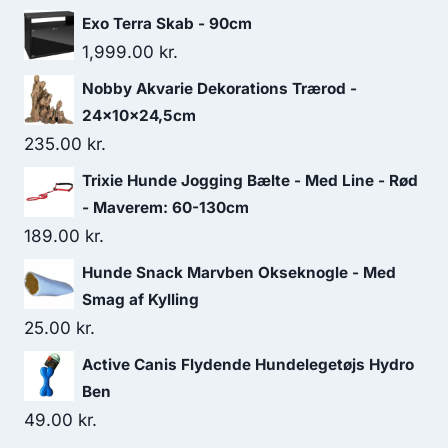
var:
er:
Exo Terra Skab - 90cm
30.00 kr..
26.25 kr..
1,999.00
kr.
Nobby Akvarie Dekorations Trærod -
24x10x24,5cm
235.00
kr.
Trixie Hunde Jogging Bælte - Med Line - Rød
- Maverem: 60-130cm
189.00
kr.
Hunde Snack Marvben Okseknogle - Med
Smag af Kylling
25.00
kr.
Active Canis Flydende Hundelegetøjs Hydro
Ben
49.00
kr.