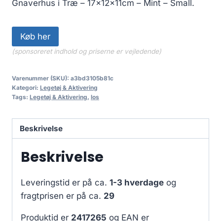
Gnaverhus i Træ – 17x12x11cm – Mint – Small.
Køb her
(sponsoreret indhold og priserne er vejledende)
Varenummer (SKU):
a3bd3105b81c
Kategori:
Legetøj & Aktivering
Tags:
Legetøj & Aktivering
,
los
Beskrivelse
Beskrivelse
Leveringstid er på ca.
1-3 hverdage
og
fragtprisen er på ca.
29
Produktid er
2417265
og EAN er