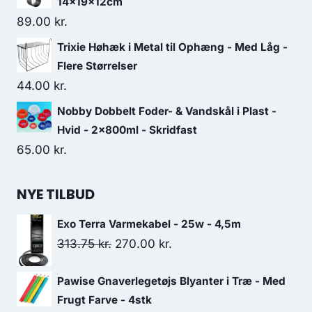
14x19x12cm
89.00
kr.
Trixie Høhæk i Metal til Ophæng - Med Låg -
Flere Størrelser
44.00
kr.
Nobby Dobbelt Foder- & Vandskål i Plast -
Hvid - 2x800ml - Skridfast
65.00
kr.
NYE TILBUD
Exo Terra Varmekabel - 25w - 4,5m
Den
Den
313.75
kr.
270.00
kr.
oprindelige
aktuelle
Pawise Gnaverlegetøjs Blyanter i Træ - Med
pris
pris
Frugt Farve - 4stk
var:
er: