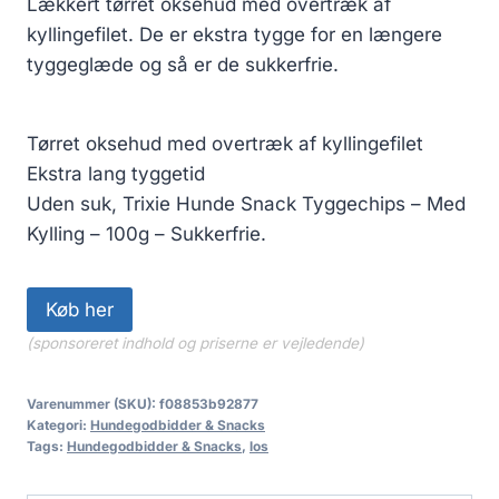
Lækkert tørret oksehud med overtræk af
kyllingefilet. De er ekstra tygge for en længere
tyggeglæde og så er de sukkerfrie.
Tørret oksehud med overtræk af kyllingefilet
Ekstra lang tyggetid
Uden suk, Trixie Hunde Snack Tyggechips – Med
Kylling – 100g – Sukkerfrie.
Køb her
(sponsoreret indhold og priserne er vejledende)
Varenummer (SKU):
f08853b92877
Kategori:
Hundegodbidder & Snacks
Tags:
Hundegodbidder & Snacks
,
los