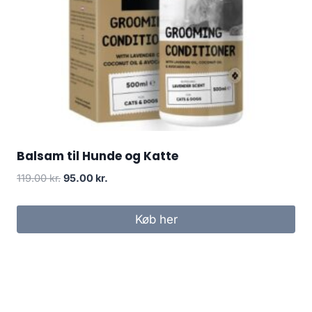
Balsam til Hunde og Katte
Den
Den
119.00
kr.
95.00
kr.
oprindelige
aktuelle
pris
pris
Køb her
var:
er:
119.00 kr..
95.00 kr..