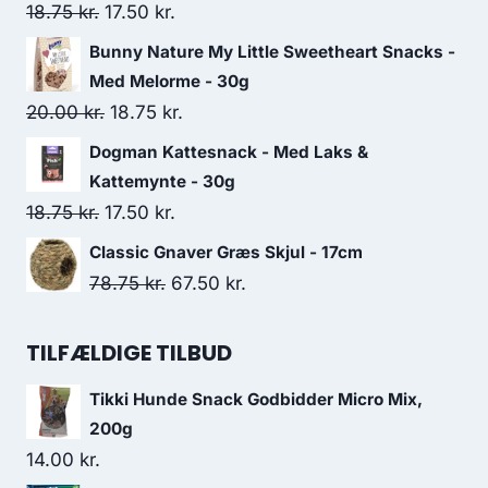
Den
Den
18.75
kr.
17.50
kr.
313.75 kr..
270.00 kr..
oprindelige
aktuelle
Bunny Nature My Little Sweetheart Snacks -
pris
pris
Med Melorme - 30g
var:
er:
Den
Den
20.00
kr.
18.75
kr.
18.75 kr..
17.50 kr..
oprindelige
aktuelle
Dogman Kattesnack - Med Laks &
pris
pris
Kattemynte - 30g
var:
er:
Den
Den
18.75
kr.
17.50
kr.
20.00 kr..
18.75 kr..
oprindelige
aktuelle
Classic Gnaver Græs Skjul - 17cm
pris
pris
Den
Den
78.75
kr.
67.50
kr.
var:
er:
oprindelige
aktuelle
18.75 kr..
17.50 kr..
pris
pris
TILFÆLDIGE TILBUD
var:
er:
Tikki Hunde Snack Godbidder Micro Mix,
78.75 kr..
67.50 kr..
200g
14.00
kr.