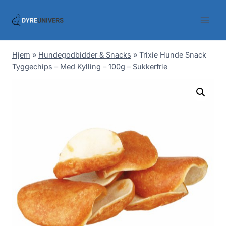
Skip
to
content
Hjem
»
Hundegodbidder & Snacks
»
Trixie Hunde Snack
Tyggechips – Med Kylling – 100g – Sukkerfrie