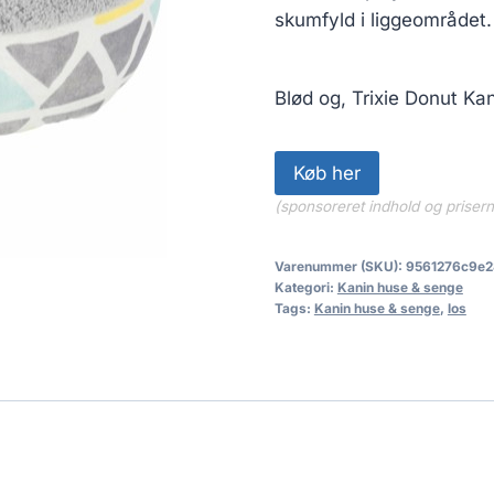
135.00 kr.
skumfyld i liggeområdet.
Blød og, Trixie Donut K
Køb her
(sponsoreret indhold og priser
Varenummer (SKU):
9561276c9e2
Kategori:
Kanin huse & senge
Tags:
Kanin huse & senge
,
los