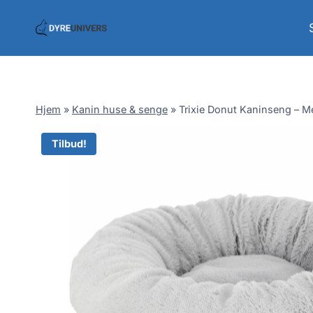
Skip
to
content
Hjem
»
Kanin huse & senge
»
Trixie Donut Kaninseng – 
Tilbud!