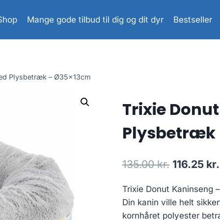
Shop
Mange gode tilbud til dig og dit dyr
Bestseller
Med Plysbetræk – Ø35x13cm
Trixie Donu
Plysbetræk
Den
135.00
kr.
116.25
kr.
oprindeli
Trixie Donut Kaninseng 
pris
Din kanin ville helt sikk
var:
kornhåret polyester betr