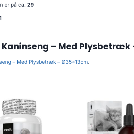
en er på ca.
29
1
t Kaninseng – Med Plysbetræk
inseng – Med Plysbetræk – Ø35x13cm
.