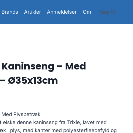
Brands
Artikler
Anmeldelser
Om
Søg
t Kaninseng – Med
 – Ø35x13cm
Den
ge
aktuelle
– Med Plysbetræk
pris
ert elske denne kaninseng fra Trixie, lavet med
er:
æk i plys, med kanter med polyesterfleecefyld og