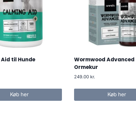
Aid til Hunde
Wormwood Advanced
Ormekur
249.00
kr.
Køb her
Køb her