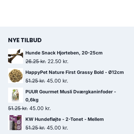
NYE TILBUD
Hunde Snack Hjorteben, 20-25cm
Den
Den
26.25
kr.
22.50
kr.
oprindelige
aktuelle
HappyPet Nature First Grassy Bold - Ø12cm
pris
pris
Den
Den
51.25
kr.
45.00
kr.
var:
er:
oprindelige
aktuelle
PUUR Gourmet Musli Dværgkaninfoder -
26.25 kr..
22.50 kr..
pris
pris
0,6kg
var:
er:
Den
Den
51.25
kr.
45.00
kr.
51.25 kr..
45.00 kr..
oprindelige
aktuelle
KW Hundefløjte - 2-Tonet - Mellem
pris
pris
Den
Den
51.25
kr.
45.00
kr.