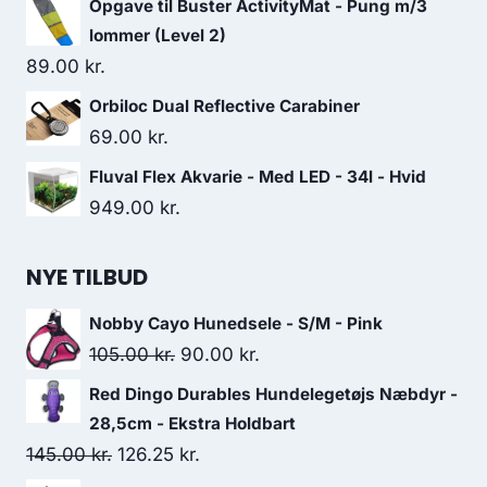
Opgave til Buster ActivityMat - Pung m/3
lommer (Level 2)
89.00
kr.
Orbiloc Dual Reflective Carabiner
69.00
kr.
Fluval Flex Akvarie - Med LED - 34l - Hvid
949.00
kr.
NYE TILBUD
Nobby Cayo Hunedsele - S/M - Pink
Den
Den
105.00
kr.
90.00
kr.
oprindelige
aktuelle
Red Dingo Durables Hundelegetøjs Næbdyr -
pris
pris
28,5cm - Ekstra Holdbart
var:
er:
Den
Den
145.00
kr.
126.25
kr.
105.00 kr..
90.00 kr..
oprindelige
aktuelle