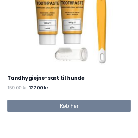
Tandhygiejne-sæt til hunde
Den
Den
159.00
kr.
127.00
kr.
oprindelige
aktuelle
pris
pris
Køb her
var:
er:
159.00 kr..
127.00 kr..