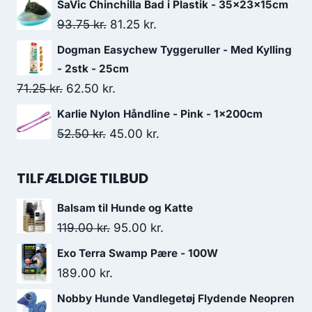
SaVic Chinchilla Bad i Plastik - 35x23x15cm
pris
pris
Den
Den
93.75
kr.
81.25
kr.
var:
er:
oprindelige
aktuelle
Dogman Easychew Tyggeruller - Med Kylling
145.00 kr..
126.25 kr..
pris
pris
- 2stk - 25cm
var:
er:
Den
Den
71.25
kr.
62.50
kr.
93.75 kr..
81.25 kr..
oprindelige
aktuelle
Karlie Nylon Håndline - Pink - 1x200cm
pris
pris
Den
Den
52.50
kr.
45.00
kr.
var:
er:
oprindelige
aktuelle
71.25 kr..
62.50 kr..
pris
pris
TILFÆLDIGE TILBUD
var:
er:
Balsam til Hunde og Katte
52.50 kr..
45.00 kr..
Den
Den
119.00
kr.
95.00
kr.
oprindelige
aktuelle
Exo Terra Swamp Pære - 100W
pris
pris
189.00
kr.
var:
er:
Nobby Hunde Vandlegetøj Flydende Neopren
119.00 kr..
95.00 kr..