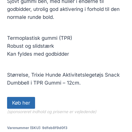
Sjovt gummi ben, med huller i enderne til
godbidder, utrolig god aktivering i forhold til den
normale runde bold.
Termoplastisk gummi (TPR)
Robust og slidstærk
Kan fyldes med godbidder
Størrelse, Trixie Hunde Aktivitetslegetøjs Snack
Dumbbell i TPR Gummi – 12cm.
Køb her
(sponsoreret indhold og priserne er vejledende)
Varenummer (SKU):
9dfeb8f9d0f3