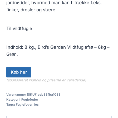
jordnødder, hvormed man kan tiltrække f.eks.
finker, drosler og stære.
Til vildtfugle
Indhold: 8 kg., Bird’s Garden Vildtfuglefrø – 8kg –
Grøn.
Køb her
(sponsoreret indhold og priserne er vejledende)
Varenummer (SKU):
aeb83fba1083
Kategori:
Fuglefoder
Tags:
Fuglefoder
,
los