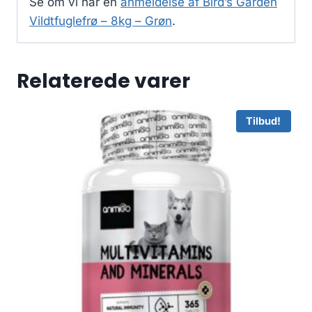
Se om vi har en
anmeldelse af Bird’s Garden
Vildtfuglefrø – 8kg – Grøn
.
Relaterede varer
Tilbud!