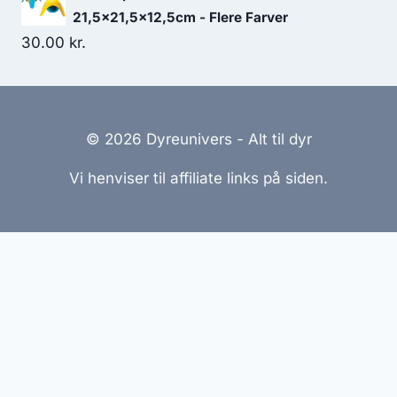
21,5x21,5x12,5cm - Flere Farver
30.00
kr.
© 2026 Dyreunivers - Alt til dyr
Vi henviser til affiliate links på siden.
Hjemmesider Til Salg
|
Hjemmeside Udvikling
|
Online
Tilbud
Denne side kan være skabt med AI! Indholdet er
genereret med henblik på at informere og inspirere,
men vi anbefaler altid at dobbelttjekke vigtige
oplysninger.