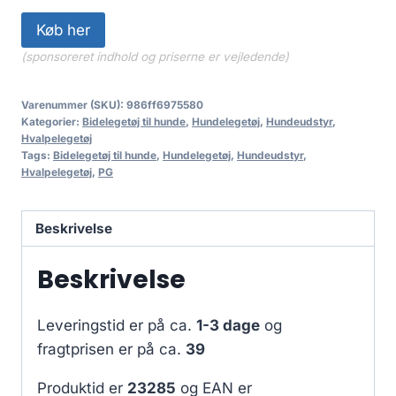
Køb her
(sponsoreret indhold og priserne er vejledende)
Varenummer (SKU):
986ff6975580
Kategorier:
Bidelegetøj til hunde
,
Hundelegetøj
,
Hundeudstyr
,
Hvalpelegetøj
Tags:
Bidelegetøj til hunde
,
Hundelegetøj
,
Hundeudstyr
,
Hvalpelegetøj
,
PG
Beskrivelse
Beskrivelse
Leveringstid er på ca.
1-3 dage
og
fragtprisen er på ca.
39
Produktid er
23285
og EAN er