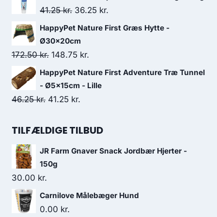
103.75 kr..
90.00 kr..
pris
pris
Den
Den
41.25
kr.
36.25
kr.
var:
er:
oprindelige
aktuelle
HappyPet Nature First Græs Hytte -
128.75 kr..
112.50 kr..
pris
pris
Ø30x20cm
var:
er:
Den
Den
172.50
kr.
148.75
kr.
41.25 kr..
36.25 kr..
oprindelige
aktuelle
HappyPet Nature First Adventure Træ Tunnel
pris
pris
- Ø5x15cm - Lille
var:
er:
Den
Den
46.25
kr.
41.25
kr.
172.50 kr..
148.75 kr..
oprindelige
aktuelle
pris
pris
TILFÆLDIGE TILBUD
var:
er:
JR Farm Gnaver Snack Jordbær Hjerter -
46.25 kr..
41.25 kr..
150g
30.00
kr.
Carnilove Målebæger Hund
0.00
kr.