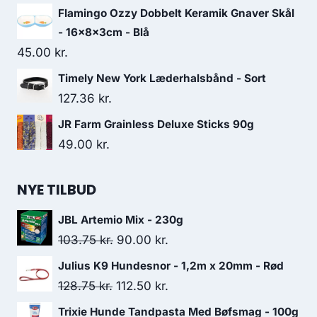
Flamingo Ozzy Dobbelt Keramik Gnaver Skål
- 16x8x3cm - Blå
45.00
kr.
Timely New York Læderhalsbånd - Sort
127.36
kr.
JR Farm Grainless Deluxe Sticks 90g
49.00
kr.
NYE TILBUD
JBL Artemio Mix - 230g
Den
Den
103.75
kr.
90.00
kr.
oprindelige
aktuelle
Julius K9 Hundesnor - 1,2m x 20mm - Rød
pris
pris
Den
Den
128.75
kr.
112.50
kr.
var:
er:
oprindelige
aktuelle
Trixie Hunde Tandpasta Med Bøfsmag - 100g