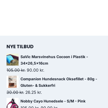
NYE TILBUD
SaVic Marsvinehus Cocoon i Plastik -
34x26,5x16cm
Den
Den
105.00
kr.
90.00
kr.
oprindelige
aktuelle
Companion Hundesnack Oksefillet - 80g -
pris
pris
Gluten- & Sukkerfri
var:
er:
Den
Den
30.00
kr.
26.25
kr.
105.00 kr..
90.00 kr..
oprindelige
aktuelle
Nobby Cayo Hunedsele - S/M - Pink
pris
pris
Den
Den