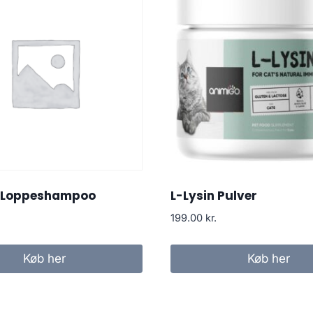
g Loppeshampoo
L-Lysin Pulver
199.00
kr.
Køb her
Køb her