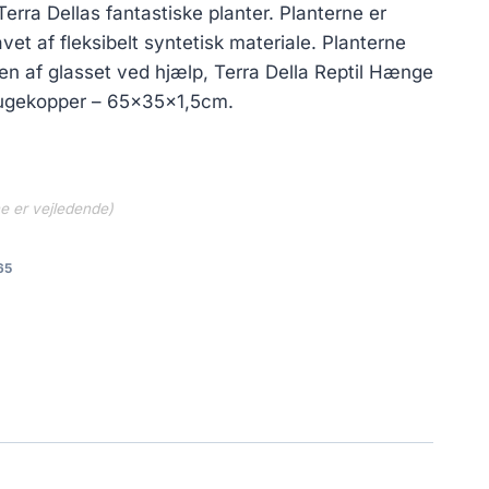
Terra Dellas fantastiske planter. Planterne er
avet af fleksibelt syntetisk materiale. Planterne
den af glasset ved hjælp, Terra Della Reptil Hænge
ugekopper – 65x35x1,5cm.
ne er vejledende)
65