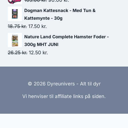
105.00
kr.
90.00
kr.
var:
er:
oprindelige
aktuelle
Dogman Kattesnack - Med Tun &
30.00 kr..
26.25 kr..
pris
pris
Kattemynte - 30g
var:
er:
Den
Den
18.75
kr.
17.50
kr.
105.00 kr..
90.00 kr..
oprindelige
aktuelle
Nature Land Complete Hamster Foder -
pris
pris
300g MHT JUNI
var:
er:
Den
Den
26.25
kr.
12.50
kr.
18.75 kr..
17.50 kr..
oprindelige
aktuelle
pris
pris
var:
er:
© 2026 Dyreunivers - Alt til dyr
26.25 kr..
12.50 kr..
Vi henviser til affiliate links på siden.
emmesider Til Salg
|
Hjemmeside Udvikling
|
Online Til