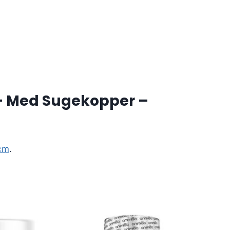
 – Med Sugekopper –
5cm
.