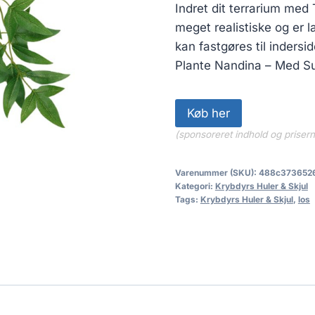
Indret dit terrarium med 
meget realistiske og er l
kan fastgøres til indersi
Plante Nandina – Med S
Køb her
(sponsoreret indhold og priser
Varenummer (SKU):
488c373652
Kategori:
Krybdyrs Huler & Skjul
Tags:
Krybdyrs Huler & Skjul
,
los