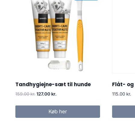
Tandhygiejne-sæt til hunde
Flåt- o
Den
Den
159.00
kr.
127.00
kr.
115.00
kr.
oprindelige
aktuelle
pris
pris
Køb her
var:
er:
159.00 kr..
127.00 kr..