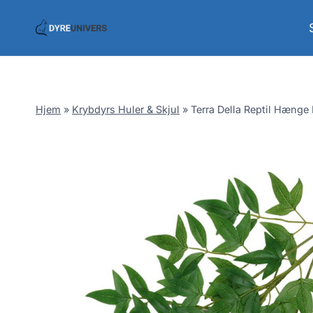
Skip
to
content
Hjem
»
Krybdyrs Huler & Skjul
»
Terra Della Reptil Hæng