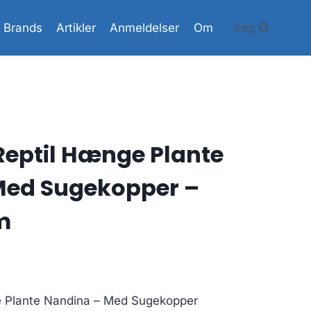
Brands
Artikler
Anmeldelser
Om
Søg
 Reptil Hænge Plante
Med Sugekopper –
m
e Plante Nandina – Med Sugekopper