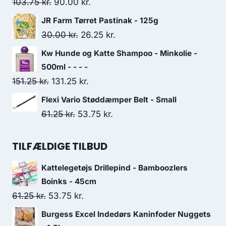
var:
er:
Den
Den
103.75
kr.
90.00
kr.
163.75 kr..
141.25 kr..
oprindelige
aktuelle
JR Farm Tørret Pastinak - 125g
pris
pris
Den
Den
30.00
kr.
26.25
kr.
var:
er:
oprindelige
aktuelle
Kw Hunde og Katte Shampoo - Minkolie -
103.75 kr..
90.00 kr..
pris
pris
500ml - - - -
var:
er:
Den
Den
151.25
kr.
131.25
kr.
30.00 kr..
26.25 kr..
oprindelige
aktuelle
Flexi Vario Støddæmper Belt - Small
pris
pris
Den
Den
61.25
kr.
53.75
kr.
var:
er:
oprindelige
aktuelle
151.25 kr..
131.25 kr..
pris
pris
TILFÆLDIGE TILBUD
var:
er:
Kattelegetøjs Drillepind - Bamboozlers
61.25 kr..
53.75 kr..
Boinks - 45cm
Den
Den
61.25
kr.
53.75
kr.
oprindelige
aktuelle
Burgess Excel Indedørs Kaninfoder Nuggets
pris
pris