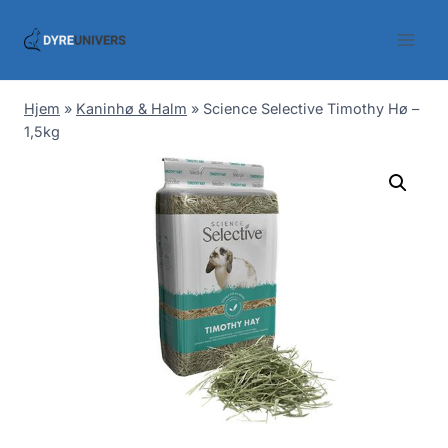
Skip
to
content
Hjem
»
Kaninhø & Halm
»
Science Selective Timothy Hø –
1,5kg