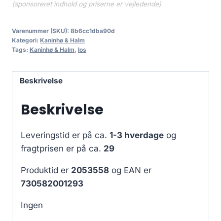
(sponsoreret indhold og priserne er vejledende)
Varenummer (SKU):
8b6cc1dba90d
Kategori:
Kaninhø & Halm
Tags:
Kaninhø & Halm
,
los
Beskrivelse
Beskrivelse
Leveringstid er på ca.
1-3 hverdage
og
fragtprisen er på ca.
29
Produktid er
2053558
og EAN er
730582001293
Ingen