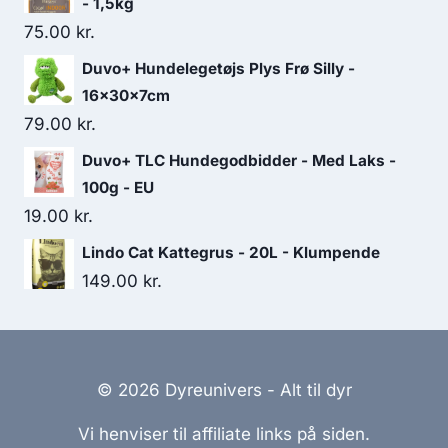
- 1,5kg
var:
er:
75.00
kr.
61.25 kr..
53.75 kr..
Duvo+ Hundelegetøjs Plys Frø Silly -
16x30x7cm
79.00
kr.
Duvo+ TLC Hundegodbidder - Med Laks -
100g - EU
19.00
kr.
Lindo Cat Kattegrus - 20L - Klumpende
149.00
kr.
© 2026 Dyreunivers - Alt til dyr
Vi henviser til affiliate links på siden.