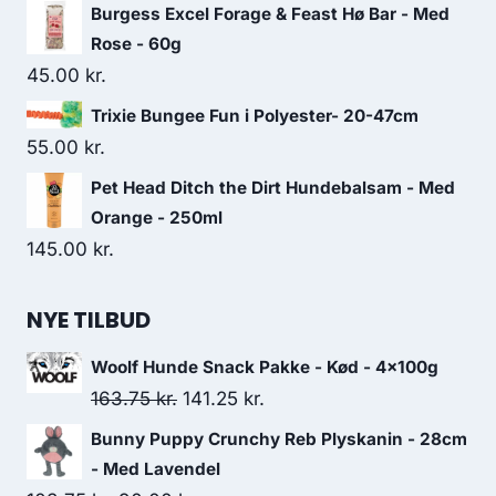
Burgess Excel Forage & Feast Hø Bar - Med
Rose - 60g
45.00
kr.
Trixie Bungee Fun i Polyester- 20-47cm
55.00
kr.
Pet Head Ditch the Dirt Hundebalsam - Med
Orange - 250ml
145.00
kr.
NYE TILBUD
Woolf Hunde Snack Pakke - Kød - 4x100g
Den
Den
163.75
kr.
141.25
kr.
oprindelige
aktuelle
Bunny Puppy Crunchy Reb Plyskanin - 28cm
pris
pris
- Med Lavendel