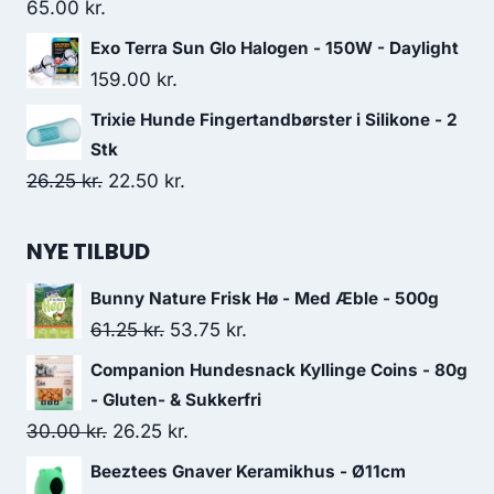
65.00
kr.
Exo Terra Sun Glo Halogen - 150W - Daylight
159.00
kr.
Trixie Hunde Fingertandbørster i Silikone - 2
Stk
Den
Den
26.25
kr.
22.50
kr.
oprindelige
aktuelle
pris
pris
NYE TILBUD
var:
er:
Bunny Nature Frisk Hø - Med Æble - 500g
26.25 kr..
22.50 kr..
Den
Den
61.25
kr.
53.75
kr.
oprindelige
aktuelle
Companion Hundesnack Kyllinge Coins - 80g
pris
pris
- Gluten- & Sukkerfri
var:
er:
Den
Den
30.00
kr.
26.25
kr.
61.25 kr..
53.75 kr..
oprindelige
aktuelle
Beeztees Gnaver Keramikhus - Ø11cm