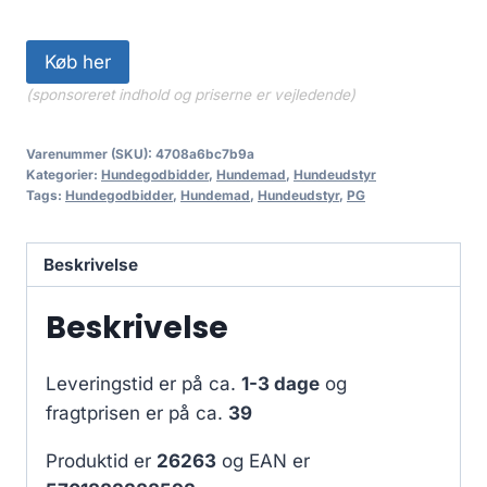
Køb her
(sponsoreret indhold og priserne er vejledende)
Varenummer (SKU):
4708a6bc7b9a
Kategorier:
Hundegodbidder
,
Hundemad
,
Hundeudstyr
Tags:
Hundegodbidder
,
Hundemad
,
Hundeudstyr
,
PG
Beskrivelse
Beskrivelse
Leveringstid er på ca.
1-3 dage
og
fragtprisen er på ca.
39
Produktid er
26263
og EAN er