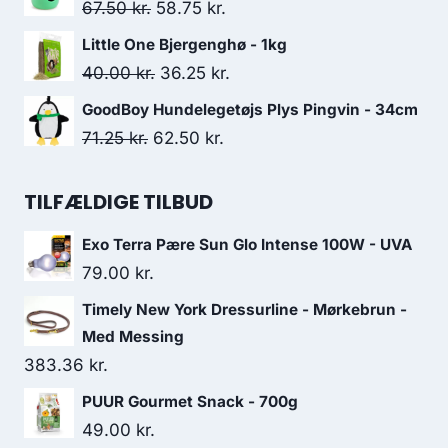
pris
pris
Den
Den
67.50
kr.
58.75
kr.
var:
er:
oprindelige
aktuelle
Little One Bjergenghø - 1kg
30.00 kr..
26.25 kr..
pris
pris
Den
Den
40.00
kr.
36.25
kr.
var:
er:
oprindelige
aktuelle
GoodBoy Hundelegetøjs Plys Pingvin - 34cm
67.50 kr..
58.75 kr..
pris
pris
Den
Den
71.25
kr.
62.50
kr.
var:
er:
oprindelige
aktuelle
40.00 kr..
36.25 kr..
pris
pris
TILFÆLDIGE TILBUD
var:
er:
Exo Terra Pære Sun Glo Intense 100W - UVA
71.25 kr..
62.50 kr..
79.00
kr.
Timely New York Dressurline - Mørkebrun -
Med Messing
383.36
kr.
PUUR Gourmet Snack - 700g
49.00
kr.