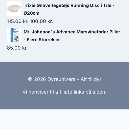
Trixie Gnaverlegetøjs Running Disc i Træ -
Ø20cm
Den
Den
115.00
kr.
100.00
kr.
oprindelige
aktuelle
Mr. Johnson´s Advance Marsvinefoder Piller
pris
pris
- Flere Størrelser
var:
er:
85.00
kr.
115.00 kr..
100.00 kr..
© 2026 Dyreunivers - Alt til dyr
Vi henviser til affiliate links på siden.
Hjemmesider Til Salg
|
Hjemmeside Udvikling
|
Online
Tilbud