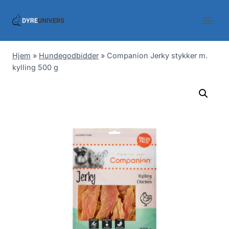
Skip
to
content
Hjem
»
Hundegodbidder
»
Companion Jerky stykker m.
kylling 500 g