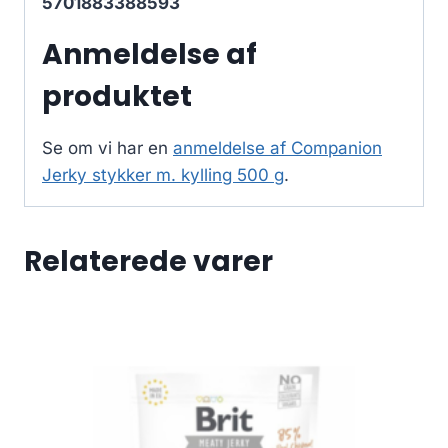
5701883388593
Anmeldelse af
produktet
Se om vi har en
anmeldelse af Companion
Jerky stykker m. kylling 500 g
.
Relaterede varer