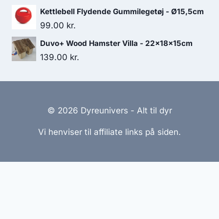
Kettlebell Flydende Gummilegetøj - Ø15,5cm
99.00
kr.
Duvo+ Wood Hamster Villa - 22x18x15cm
139.00
kr.
© 2026 Dyreunivers - Alt til dyr
Vi henviser til affiliate links på siden.
Hjemmesider Til Salg
|
Hjemmeside Udvikling
|
Online
Tilbud
Denne side kan være skabt med AI! Indholdet er