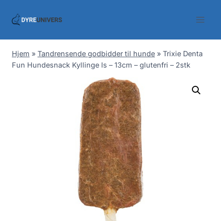
Skip
to
content
Hjem
»
Tandrensende godbidder til hunde
»
Trixie Denta
Fun Hundesnack Kyllinge Is – 13cm – glutenfri – 2stk