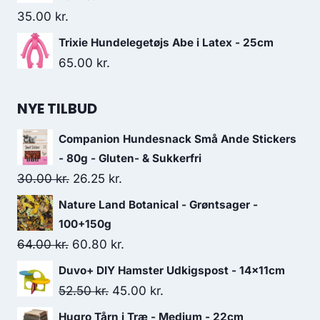
35.00
kr.
Trixie Hundelegetøjs Abe i Latex - 25cm
65.00
kr.
NYE TILBUD
Companion Hundesnack Små Ande Stickers
- 80g - Gluten- & Sukkerfri
Den
Den
30.00
kr.
26.25
kr.
oprindelige
aktuelle
Nature Land Botanical - Grøntsager -
pris
pris
100+150g
var:
er:
Den
Den
64.00
kr.
60.80
kr.
30.00 kr..
26.25 kr..
oprindelige
aktuelle
Duvo+ DIY Hamster Udkigspost - 14x11cm
pris
pris
Den
Den
52.50
kr.
45.00
kr.
var:
er:
oprindelige
aktuelle
Hugro Tårn i Træ - Medium - 22cm