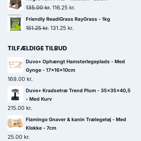
64.00 kr..
60.80 kr..
pris
pris
Den
Den
135.00
kr.
116.25
kr.
var:
er:
oprindelige
aktuelle
Friendly ReadiGrass RayGrass - 1kg
52.50 kr..
45.00 kr..
pris
pris
Den
Den
151.25
kr.
131.25
kr.
var:
er:
oprindelige
aktuelle
135.00 kr..
116.25 kr..
pris
pris
TILFÆLDIGE TILBUD
var:
er:
Duvo+ Ophængt Hamsterlegeplads - Med
151.25 kr..
131.25 kr..
Gynge - 17x16x10cm
169.00
kr.
Duvo+ Kradsetræ Trend Plum - 35x35x40,5
- Med Kurv
215.00
kr.
Flamingo Gnaver & kanin Trælegetøj - Med
Klokke - 7cm
25.00
kr.