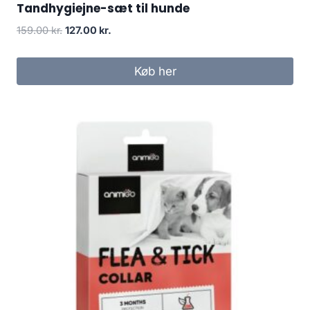
Tandhygiejne-sæt til hunde
Den
Den
159.00
kr.
127.00
kr.
oprindelige
aktuelle
pris
pris
Køb her
var:
er:
159.00 kr..
127.00 kr..