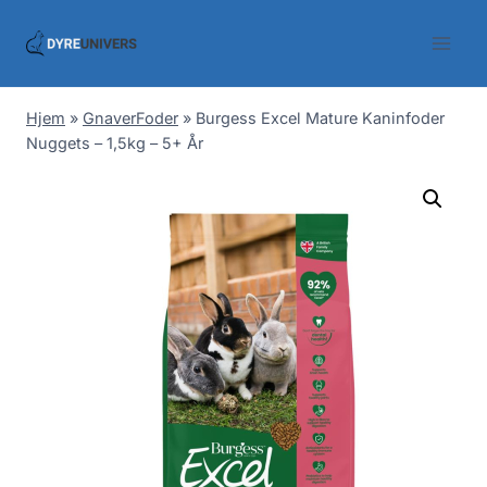
Skip
to
content
Hjem
»
GnaverFoder
»
Burgess Excel Mature Kaninfoder
Nuggets – 1,5kg – 5+ År