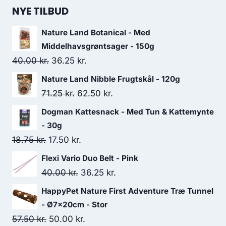
NYE TILBUD
Nature Land Botanical - Med
Middelhavsgrøntsager - 150g
Den
Den
40.00
kr.
36.25
kr.
oprindelige
aktuelle
Nature Land Nibble Frugtskål - 120g
pris
pris
Den
Den
71.25
kr.
62.50
kr.
var:
er:
oprindelige
aktuelle
Dogman Kattesnack - Med Tun & Kattemynte
40.00 kr..
36.25 kr..
pris
pris
- 30g
var:
er:
Den
Den
18.75
kr.
17.50
kr.
71.25 kr..
62.50 kr..
oprindelige
aktuelle
Flexi Vario Duo Belt - Pink
pris
pris
Den
Den
40.00
kr.
36.25
kr.
var:
er:
oprindelige
aktuelle
HappyPet Nature First Adventure Træ Tunnel
18.75 kr..
17.50 kr..
pris
pris
- Ø7x20cm - Stor
var:
er:
Den
Den
57.50
kr.
50.00
kr.