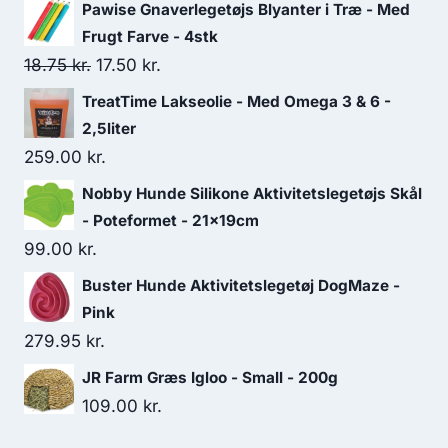
Pawise Gnaverlegetøjs Blyanter i Træ - Med
Frugt Farve - 4stk
Den
Den
18.75
kr.
17.50
kr.
oprindelige
aktuelle
TreatTime Lakseolie - Med Omega 3 & 6 -
pris
pris
2,5liter
var:
er:
259.00
kr.
18.75 kr..
17.50 kr..
Nobby Hunde Silikone Aktivitetslegetøjs Skål
- Poteformet - 21x19cm
99.00
kr.
Buster Hunde Aktivitetslegetøj DogMaze -
Pink
279.95
kr.
JR Farm Græs Igloo - Small - 200g
109.00
kr.