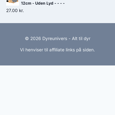
12cm - Uden Lyd - - - -
27.00
kr.
© 2026 Dyreunivers - Alt til dyr
Vi henviser til affiliate links på siden.
Hjemmesider Til Salg
|
Hjemmeside Udvikling
|
Online
Tilbud
Denne side kan være skabt med AI! Indholdet er
genereret med henblik på at informere og inspirere,
men vi anbefaler altid at dobbelttjekke vigtige
oplysninger.