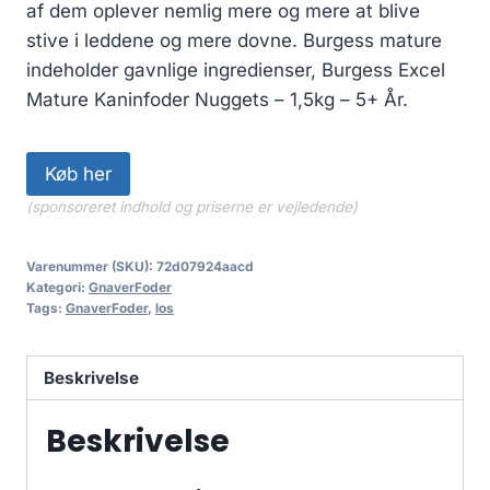
af dem oplever nemlig mere og mere at blive
stive i leddene og mere dovne. Burgess mature
indeholder gavnlige ingredienser, Burgess Excel
Mature Kaninfoder Nuggets – 1,5kg – 5+ År.
Køb her
(sponsoreret indhold og priserne er vejledende)
Varenummer (SKU):
72d07924aacd
Kategori:
GnaverFoder
Tags:
GnaverFoder
,
los
Beskrivelse
Beskrivelse