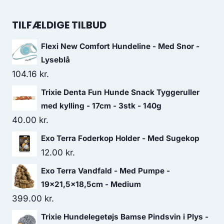
40.00 kr..
36.25 kr..
oprindelige
aktuelle
pris
pris
TILFÆLDIGE TILBUD
var:
er:
Flexi New Comfort Hundeline - Med Snor -
57.50 kr..
50.00 kr..
Lyseblå
104.16
kr.
Trixie Denta Fun Hunde Snack Tyggeruller
med kylling - 17cm - 3stk - 140g
40.00
kr.
Exo Terra Foderkop Holder - Med Sugekop
12.00
kr.
Exo Terra Vandfald - Med Pumpe -
19x21,5x18,5cm - Medium
399.00
kr.
Trixie Hundelegetøjs Bamse Pindsvin i Plys -