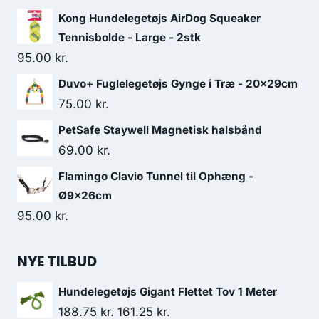
Kong Hundelegetøjs AirDog Squeaker
Tennisbolde - Large - 2stk
95.00
kr.
Duvo+ Fuglelegetøjs Gynge i Træ - 20x29cm
75.00
kr.
PetSafe Staywell Magnetisk halsbånd
69.00
kr.
Flamingo Clavio Tunnel til Ophæng -
Ø9x26cm
95.00
kr.
NYE TILBUD
Hundelegetøjs Gigant Flettet Tov 1 Meter
Den
Den
188.75
kr.
161.25
kr.