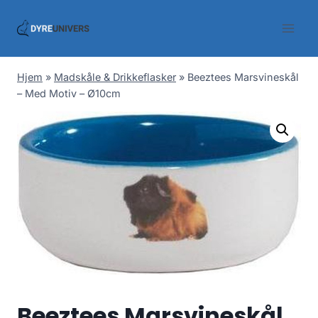
Skip
to
content
Hjem
»
Madskåle & Drikkeflasker
»
Beeztees Marsvineskål
– Med Motiv – Ø10cm
Beeztees Marsvineskål