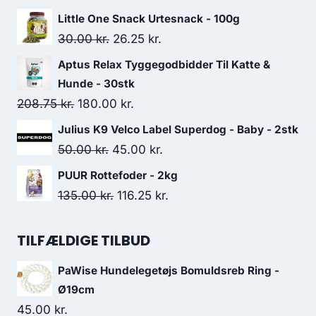
oprindelige
aktuelle
Little One Snack Urtesnack - 100g
pris
pris
Den
Den
30.00
kr.
26.25
kr.
var:
er:
oprindelige
aktuelle
Aptus Relax Tyggegodbidder Til Katte &
188.75 kr..
161.25 kr..
pris
pris
Hunde - 30stk
var:
er:
Den
Den
208.75
kr.
180.00
kr.
30.00 kr..
26.25 kr..
oprindelige
aktuelle
Julius K9 Velco Label Superdog - Baby - 2stk
pris
pris
Den
Den
50.00
kr.
45.00
kr.
var:
er:
oprindelige
aktuelle
PUUR Rottefoder - 2kg
208.75 kr..
180.00 kr..
pris
pris
Den
Den
135.00
kr.
116.25
kr.
var:
er:
oprindelige
aktuelle
50.00 kr..
45.00 kr..
pris
pris
TILFÆLDIGE TILBUD
var:
er:
PaWise Hundelegetøjs Bomuldsreb Ring -
135.00 kr..
116.25 kr..
Ø19cm
45.00
kr.