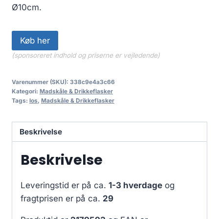
Ø10cm.
Køb her
(sponsoreret indhold og priserne er vejledende)
Varenummer (SKU):
338c9e4a3c66
Kategori:
Madskåle & Drikkeflasker
Tags:
los
,
Madskåle & Drikkeflasker
Beskrivelse
Beskrivelse
Leveringstid er på ca.
1-3 hverdage
og
fragtprisen er på ca.
29