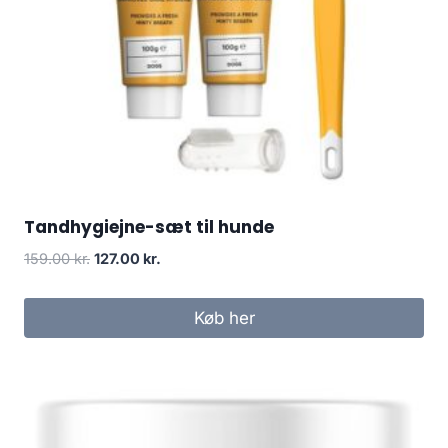
Tandhygiejne-sæt til hunde
Den
Den
159.00
kr.
127.00
kr.
oprindelige
aktuelle
pris
pris
Køb her
var:
er:
159.00 kr..
127.00 kr..