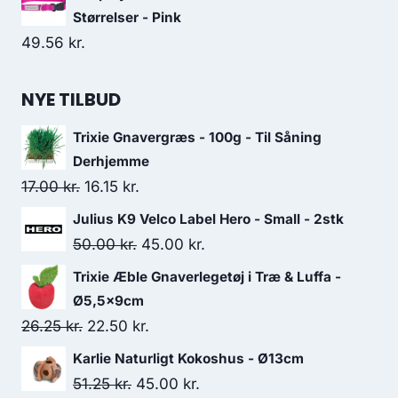
Størrelser - Pink
49.56
kr.
NYE TILBUD
Trixie Gnavergræs - 100g - Til Såning
Derhjemme
Den
Den
17.00
kr.
16.15
kr.
oprindelige
aktuelle
Julius K9 Velco Label Hero - Small - 2stk
pris
pris
Den
Den
50.00
kr.
45.00
kr.
var:
er:
oprindelige
aktuelle
Trixie Æble Gnaverlegetøj i Træ & Luffa -
17.00 kr..
16.15 kr..
pris
pris
Ø5,5x9cm
var:
er:
Den
Den
26.25
kr.
22.50
kr.
50.00 kr..
45.00 kr..
oprindelige
aktuelle
Karlie Naturligt Kokoshus - Ø13cm
pris
pris
Den
Den
51.25
kr.
45.00
kr.