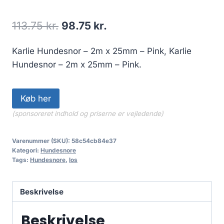
Den
Den
113.75
kr.
98.75
kr.
oprindelige
aktuelle
Karlie Hundesnor – 2m x 25mm – Pink, Karlie
pris
pris
Hundesnor – 2m x 25mm – Pink.
var:
er:
113.75 kr..
98.75 kr..
Køb her
(sponsoreret indhold og priserne er vejledende)
Varenummer (SKU):
58c54cb84e37
Kategori:
Hundesnore
Tags:
Hundesnore
,
los
Beskrivelse
Beskrivelse