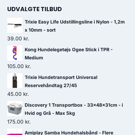
UDVALGTE TILBUD
Trixie Easy Life Udstillingsline i Nylon - 1,2m
x 10mm - sort
39.00
kr.
Kong Hundelegetøjs Ogee Stick i TPR -
Medium
105.00
kr.
Trixie Hundetransport Universal
Reservehåndtag 27/45
45.00
kr.
Discovery 1 Transportbox - 33x48x31cm - i
Hvid og Grå - Max 5kg
175.00
kr.
Amiplay Samba Hundehalsbånd - Flere