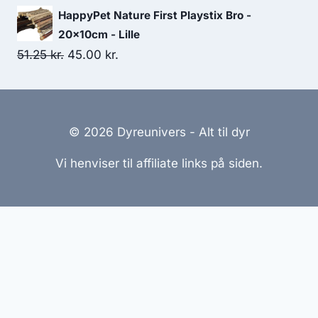
HappyPet Nature First Playstix Bro -
20x10cm - Lille
Den
Den
51.25
kr.
45.00
kr.
oprindelige
aktuelle
pris
pris
var:
er:
© 2026 Dyreunivers - Alt til dyr
51.25 kr..
45.00 kr..
Vi henviser til affiliate links på siden.
Hjemmesider Til Salg
|
Hjemmeside Udvikling
|
Online
Tilbud
Denne side kan være skabt med AI! Indholdet er
genereret med henblik på at informere og inspirere,