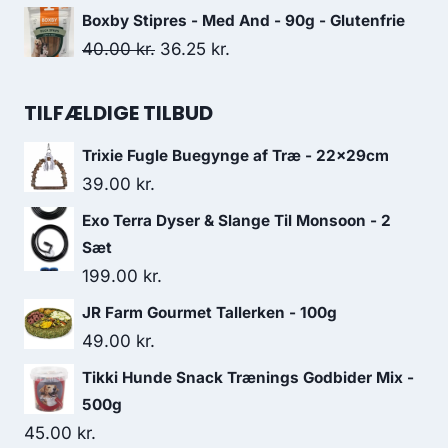
var:
er:
oprindelige
aktuelle
Boxby Stipres - Med And - 90g - Glutenfrie
26.25 kr..
22.50 kr..
pris
pris
Den
Den
40.00
kr.
36.25
kr.
var:
er:
oprindelige
aktuelle
51.25 kr..
45.00 kr..
pris
pris
TILFÆLDIGE TILBUD
var:
er:
Trixie Fugle Buegynge af Træ - 22x29cm
40.00 kr..
36.25 kr..
39.00
kr.
Exo Terra Dyser & Slange Til Monsoon - 2
Sæt
199.00
kr.
JR Farm Gourmet Tallerken - 100g
49.00
kr.
Tikki Hunde Snack Trænings Godbider Mix -
500g
45.00
kr.