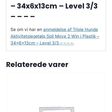
– 34x6x13cm – Level 3/3
– – – –
Se om vi har en
anmeldelse af Trixie Hunde
Aktivitetslegetøjs Spil Move 2 Win i Plastik –
34x6x13cm – Level 3/3 – – – –
.
Relaterede varer