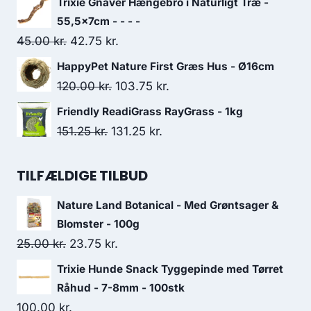
Trixie Gnaver Hængebro i Naturligt Træ -
pris
pris
55,5x7cm - - - -
var:
er:
Den
Den
45.00
kr.
42.75
kr.
115.00 kr..
100.00 kr..
oprindelige
aktuelle
HappyPet Nature First Græs Hus - Ø16cm
pris
pris
Den
Den
120.00
kr.
103.75
kr.
var:
er:
oprindelige
aktuelle
Friendly ReadiGrass RayGrass - 1kg
45.00 kr..
42.75 kr..
pris
pris
Den
Den
151.25
kr.
131.25
kr.
var:
er:
oprindelige
aktuelle
120.00 kr..
103.75 kr..
pris
pris
TILFÆLDIGE TILBUD
var:
er:
Nature Land Botanical - Med Grøntsager &
151.25 kr..
131.25 kr..
Blomster - 100g
Den
Den
25.00
kr.
23.75
kr.
oprindelige
aktuelle
Trixie Hunde Snack Tyggepinde med Tørret
pris
pris
Råhud - 7-8mm - 100stk
var:
er:
100.00
kr.