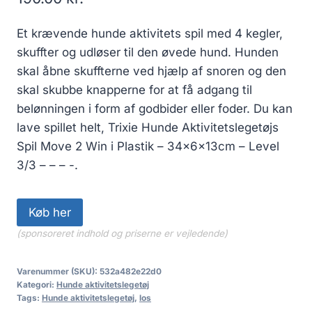
Et krævende hunde aktivitets spil med 4 kegler,
skuffter og udløser til den øvede hund. Hunden
skal åbne skuffterne ved hjælp af snoren og den
skal skubbe knapperne for at få adgang til
belønningen i form af godbider eller foder. Du kan
lave spillet helt, Trixie Hunde Aktivitetslegetøjs
Spil Move 2 Win i Plastik – 34x6x13cm – Level
3/3 – – – -.
Køb her
(sponsoreret indhold og priserne er vejledende)
Varenummer (SKU):
532a482e22d0
Kategori:
Hunde aktivitetslegetøj
Tags:
Hunde aktivitetslegetøj
,
los