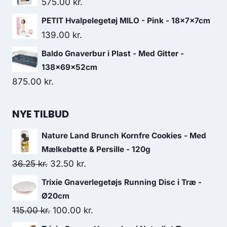
575.00
kr.
PETIT Hvalpelegetøj MILO - Pink - 18x7x7cm
139.00
kr.
Baldo Gnaverbur i Plast - Med Gitter -
138x69x52cm
875.00
kr.
NYE TILBUD
Nature Land Brunch Kornfre Cookies - Med
Mælkebøtte & Persille - 120g
Den
Den
36.25
kr.
32.50
kr.
oprindelige
aktuelle
Trixie Gnaverlegetøjs Running Disc i Træ -
pris
pris
Ø20cm
var:
er:
Den
Den
115.00
kr.
100.00
kr.
36.25 kr..
32.50 kr..
oprindelige
aktuelle