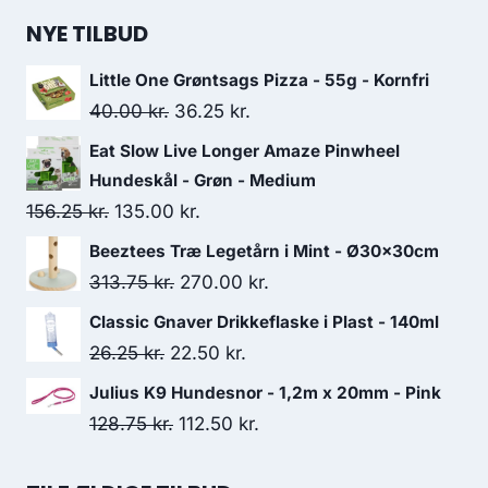
NYE TILBUD
Little One Grøntsags Pizza - 55g - Kornfri
Den
Den
40.00
kr.
36.25
kr.
oprindelige
aktuelle
Eat Slow Live Longer Amaze Pinwheel
pris
pris
Hundeskål - Grøn - Medium
var:
er:
Den
Den
156.25
kr.
135.00
kr.
40.00 kr..
36.25 kr..
oprindelige
aktuelle
Beeztees Træ Legetårn i Mint - Ø30x30cm
pris
pris
Den
Den
313.75
kr.
270.00
kr.
var:
er:
oprindelige
aktuelle
Classic Gnaver Drikkeflaske i Plast - 140ml
156.25 kr..
135.00 kr..
pris
pris
Den
Den
26.25
kr.
22.50
kr.
var:
er:
oprindelige
aktuelle
Julius K9 Hundesnor - 1,2m x 20mm - Pink
313.75 kr..
270.00 kr..
pris
pris
Den
Den
128.75
kr.
112.50
kr.
var:
er:
oprindelige
aktuelle
26.25 kr..
22.50 kr..
pris
pris