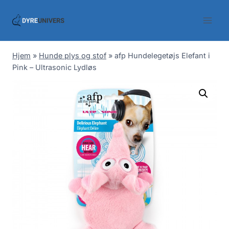
Skip
to
content
Hjem
»
Hunde plys og stof
»
afp Hundelegetøjs Elefant i
Pink – Ultrasonic Lydløs