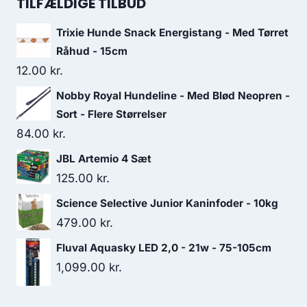
TILFÆLDIGE TILBUD
var:
er:
Trixie Hunde Snack Energistang - Med Tørret
128.75 kr..
112.50 kr..
Råhud - 15cm
12.00
kr.
Nobby Royal Hundeline - Med Blød Neopren -
Sort - Flere Størrelser
84.00
kr.
JBL Artemio 4 Sæt
125.00
kr.
Science Selective Junior Kaninfoder - 10kg
479.00
kr.
Fluval Aquasky LED 2,0 - 21w - 75-105cm
1,099.00
kr.