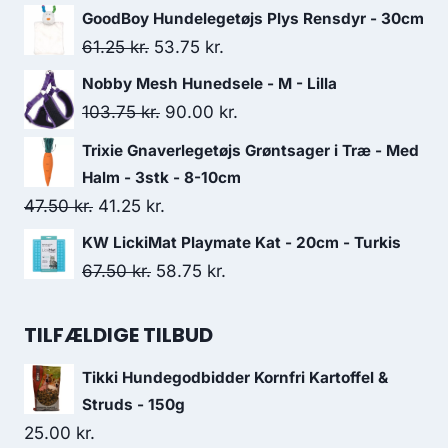
oprindelige
aktuelle
GoodBoy Hundelegetøjs Plys Rensdyr - 30cm
pris
pris
Den
Den
61.25
kr.
53.75
kr.
var:
er:
oprindelige
aktuelle
Nobby Mesh Hunedsele - M - Lilla
18.75 kr..
17.50 kr..
pris
pris
Den
Den
103.75
kr.
90.00
kr.
var:
er:
oprindelige
aktuelle
Trixie Gnaverlegetøjs Grøntsager i Træ - Med
61.25 kr..
53.75 kr..
pris
pris
Halm - 3stk - 8-10cm
var:
er:
Den
Den
47.50
kr.
41.25
kr.
103.75 kr..
90.00 kr..
oprindelige
aktuelle
KW LickiMat Playmate Kat - 20cm - Turkis
pris
pris
Den
Den
67.50
kr.
58.75
kr.
var:
er:
oprindelige
aktuelle
47.50 kr..
41.25 kr..
pris
pris
TILFÆLDIGE TILBUD
var:
er:
Tikki Hundegodbidder Kornfri Kartoffel &
67.50 kr..
58.75 kr..
Struds - 150g
25.00
kr.