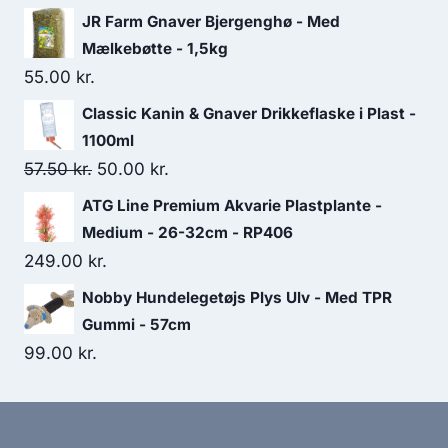
JR Farm Gnaver Bjergenghø - Med
Mælkebøtte - 1,5kg
55.00
kr.
Classic Kanin & Gnaver Drikkeflaske i Plast -
1100ml
Den
Den
57.50
kr.
50.00
kr.
oprindelige
aktuelle
ATG Line Premium Akvarie Plastplante -
pris
pris
Medium - 26-32cm - RP406
var:
er:
249.00
kr.
57.50 kr..
50.00 kr..
Nobby Hundelegetøjs Plys Ulv - Med TPR
Gummi - 57cm
99.00
kr.