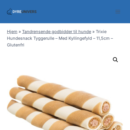
Skip
to
content
Hjem
»
Tandrensende godbidder til hunde
»
Trixie
Hundesnack Tyggerulle – Med Kyllingefyld – 11,5cm –
Glutenfri