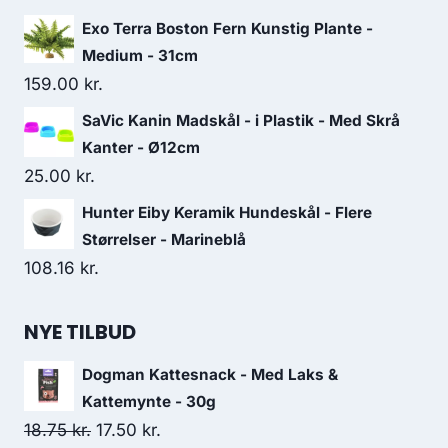
Exo Terra Boston Fern Kunstig Plante -
Medium - 31cm
159.00
kr.
SaVic Kanin Madskål - i Plastik - Med Skrå
Kanter - Ø12cm
25.00
kr.
Hunter Eiby Keramik Hundeskål - Flere
Størrelser - Marineblå
108.16
kr.
NYE TILBUD
Dogman Kattesnack - Med Laks &
Kattemynte - 30g
Den
Den
18.75
kr.
17.50
kr.