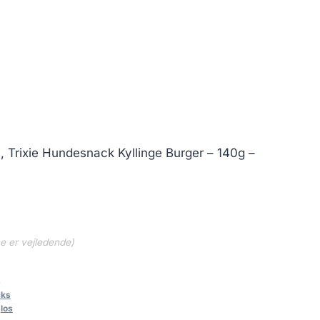
 Trixie Hundesnack Kyllinge Burger – 140g –
ne er vejledende)
8
cks
,
los