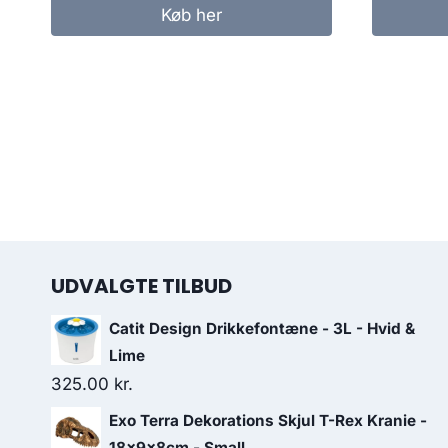
Køb her
UDVALGTE TILBUD
Catit Design Drikkefontæne - 3L - Hvid &
Lime
325.00
kr.
Exo Terra Dekorations Skjul T-Rex Kranie -
18x9x8cm - Small