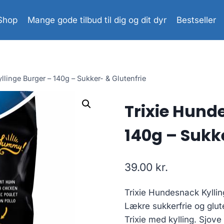
Shop
Mange gode tilbud til dig og dit dyr
Bestseller
llinge Burger – 140g – Sukker- & Glutenfrie
Trixie Hund
140g – Sukk
39.00
kr.
Trixie Hundesnack Kylli
Lækre sukkerfrie og glut
Trixie med kylling. Sjove