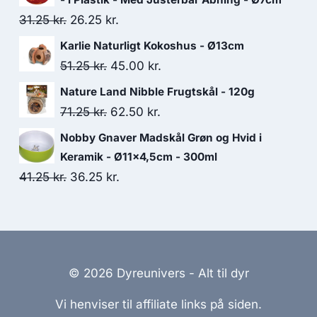
var:
er:
Den
Den
31.25
kr.
26.25
kr.
68.75 kr..
58.75 kr..
oprindelige
aktuelle
Karlie Naturligt Kokoshus - Ø13cm
pris
pris
Den
Den
51.25
kr.
45.00
kr.
var:
er:
oprindelige
aktuelle
Nature Land Nibble Frugtskål - 120g
31.25 kr..
26.25 kr..
pris
pris
Den
Den
71.25
kr.
62.50
kr.
var:
er:
oprindelige
aktuelle
Nobby Gnaver Madskål Grøn og Hvid i
51.25 kr..
45.00 kr..
pris
pris
Keramik - Ø11x4,5cm - 300ml
var:
er:
Den
Den
41.25
kr.
36.25
kr.
71.25 kr..
62.50 kr..
oprindelige
aktuelle
pris
pris
var:
er:
41.25 kr..
36.25 kr..
© 2026 Dyreunivers - Alt til dyr
Vi henviser til affiliate links på siden.