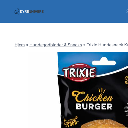
Skip
to
content
Hjem
»
Hundegodbidder & Snacks
»
Trixie Hundesnack Ky