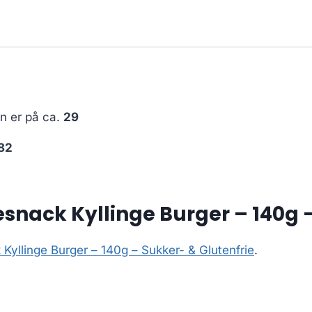
en er på ca.
29
82
snack Kyllinge Burger – 140g –
Kyllinge Burger – 140g – Sukker- & Glutenfrie
.