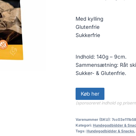
Med kylling
Glutenfrie
Sukkerfrie
Indhold: 140g – 9cm.
Sammensætning: Råt ski,
Sukker- & Glutenfrie.
Køb her
(sponsoreret indhold og priser
Varenummer (SKU):
7cc03e111b5
Kategori:
Hundegodbidder & Sna
Tags:
Hundegodbidder & Snacks