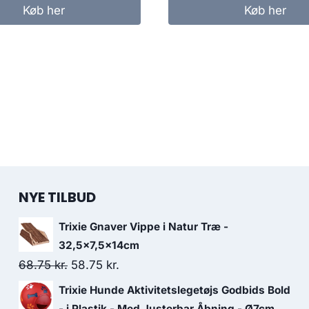
Køb her
Køb her
NYE TILBUD
Trixie Gnaver Vippe i Natur Træ -
32,5x7,5x14cm
Den
Den
68.75
kr.
58.75
kr.
oprindelige
aktuelle
Trixie Hunde Aktivitetslegetøjs Godbids Bold
pris
pris
- i Plastik - Med Justerbar Åbning - Ø7cm