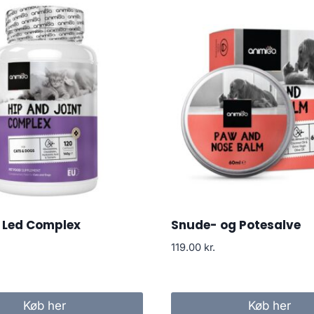
 Led Complex
Snude- og Potesalve
119.00
kr.
Køb her
Køb her