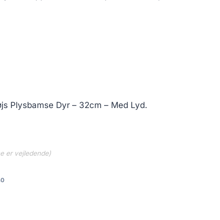
tøjs Plysbamse Dyr – 32cm – Med Lyd.
ne er vejledende)
40