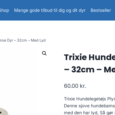
Shop
Mange gode tilbud til dig og dit dyr
Bestseller
amse Dyr – 32cm – Med Lyd
Trixie Hund
– 32cm – M
60.00
kr.
Trixie Hundelegetøjs Pl
Denne sjove hundebamse i
med den har lyd, Så gør