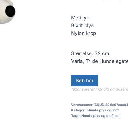
Med lyd
Blødt plys
Nylon krop
Størrelse: 32 cm
Varia, Trixie Hundelege
Køb her
(sponsoreret indhold og priser
Varenummer (SKU):
49de07eaca
Kategori:
Hunde plys og stof
Tags:
Hunde plys og stof
,
los