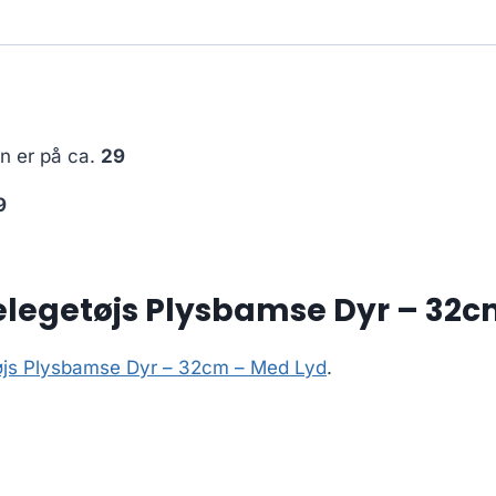
en er på ca.
29
9
elegetøjs Plysbamse Dyr – 32c
tøjs Plysbamse Dyr – 32cm – Med Lyd
.