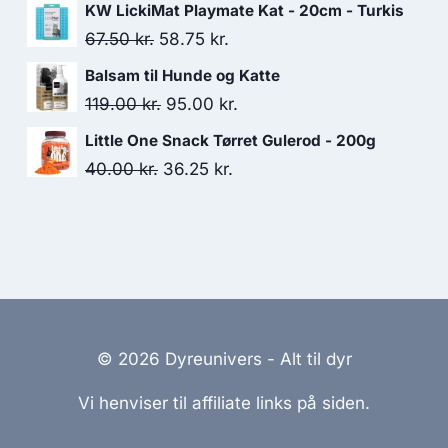
oprindelige
aktuelle
KW LickiMat Playmate Kat - 20cm - Turkis
18.75 kr..
17.50 kr..
pris
pris
Den
Den
67.50
kr.
58.75
kr.
var:
er:
oprindelige
aktuelle
Balsam til Hunde og Katte
128.75 kr..
112.50 kr..
pris
pris
Den
Den
119.00
kr.
95.00
kr.
var:
er:
oprindelige
aktuelle
Little One Snack Tørret Gulerod - 200g
67.50 kr..
58.75 kr..
pris
pris
Den
Den
40.00
kr.
36.25
kr.
var:
er:
oprindelige
aktuelle
119.00 kr..
95.00 kr..
pris
pris
var:
er:
40.00 kr..
36.25 kr..
© 2026 Dyreunivers - Alt til dyr
Vi henviser til affiliate links på siden.