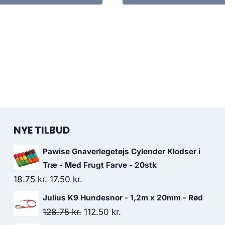
NYE TILBUD
Pawise Gnaverlegetøjs Cylender Klodser i
Træ - Med Frugt Farve - 20stk
Den
Den
18.75
kr.
17.50
kr.
oprindelige
aktuelle
Julius K9 Hundesnor - 1,2m x 20mm - Rød
pris
pris
Den
Den
128.75
kr.
112.50
kr.
var:
er: