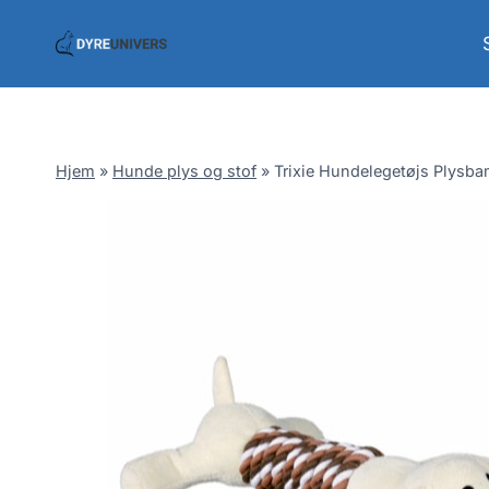
Skip
to
content
Hjem
»
Hunde plys og stof
»
Trixie Hundelegetøjs Plysb