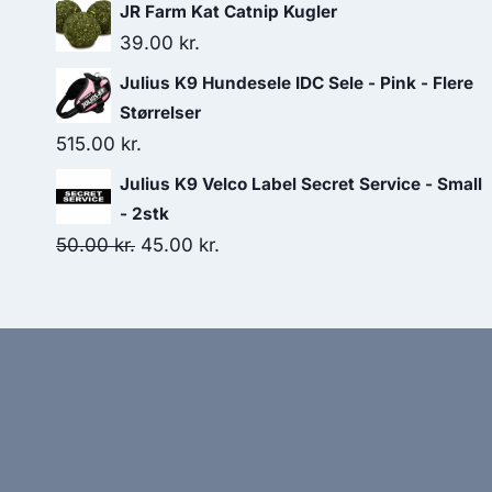
JR Farm Kat Catnip Kugler
39.00
kr.
Julius K9 Hundesele IDC Sele - Pink - Flere
Størrelser
515.00
kr.
Julius K9 Velco Label Secret Service - Small
- 2stk
Den
Den
50.00
kr.
45.00
kr.
oprindelige
aktuelle
pris
pris
var:
er:
50.00 kr..
45.00 kr..