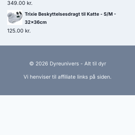
349.00
kr.
Trixie Beskyttelsesdragt til Katte - S/M -
32x36cm
125.00
kr.
© 2026 Dyreunivers - Alt til dyr
Vi henviser til affiliate links på siden.
Hjemmesider Til Salg
|
Hjemmeside Udvikling
|
Online
Tilbud
Denne side kan være skabt med AI! Indholdet er
genereret med henblik på at informere og inspirere,