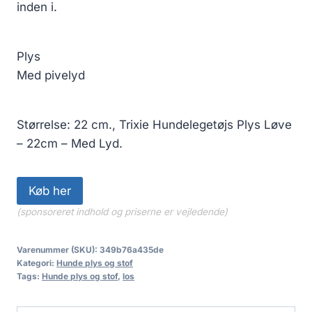
inden i.
Plys
Med pivelyd
Størrelse: 22 cm., Trixie Hundelegetøjs Plys Løve
– 22cm – Med Lyd.
Køb her
(sponsoreret indhold og priserne er vejledende)
Varenummer (SKU):
349b76a435de
Kategori:
Hunde plys og stof
Tags:
Hunde plys og stof
,
los