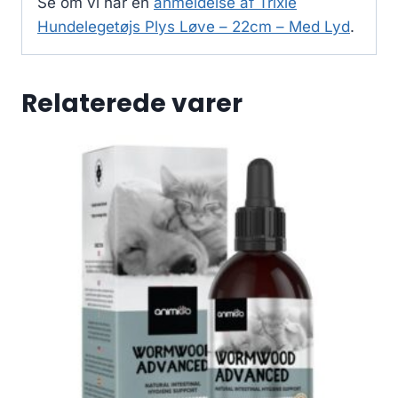
Se om vi har en
anmeldelse af Trixie
Hundelegetøjs Plys Løve – 22cm – Med Lyd
.
Relaterede varer