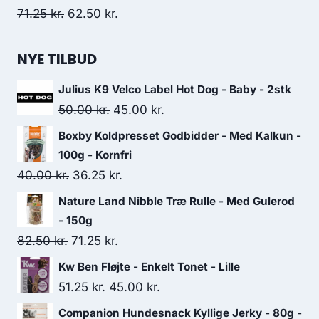
Den
Den
71.25
kr.
62.50
kr.
oprindelige
aktuelle
pris
pris
NYE TILBUD
var:
er:
Julius K9 Velco Label Hot Dog - Baby - 2stk
71.25 kr..
62.50 kr..
Den
Den
50.00
kr.
45.00
kr.
oprindelige
aktuelle
Boxby Koldpresset Godbidder - Med Kalkun -
pris
pris
100g - Kornfri
var:
er:
Den
Den
40.00
kr.
36.25
kr.
50.00 kr..
45.00 kr..
oprindelige
aktuelle
Nature Land Nibble Træ Rulle - Med Gulerod
pris
pris
- 150g
var:
er:
Den
Den
82.50
kr.
71.25
kr.
40.00 kr..
36.25 kr..
oprindelige
aktuelle
Kw Ben Fløjte - Enkelt Tonet - Lille
pris
pris
Den
Den
51.25
kr.
45.00
kr.
var:
er:
oprindelige
aktuelle
Companion Hundesnack Kyllige Jerky - 80g -