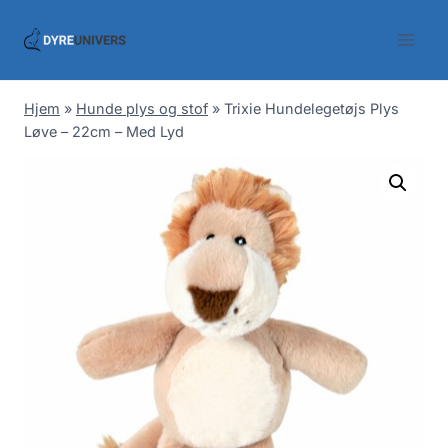
Skip
to
content
Hjem
»
Hunde plys og stof
»
Trixie Hundelegetøjs Plys
Løve – 22cm – Med Lyd