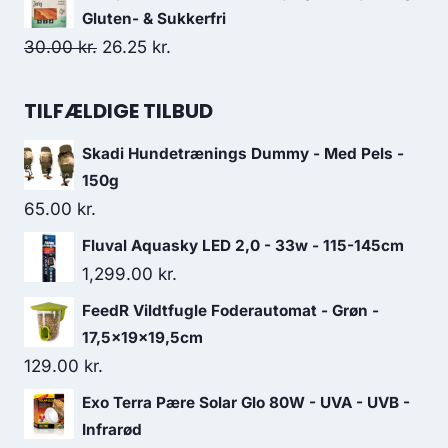
82.50 kr..
71.25 kr..
pris
pris
Gluten- & Sukkerfri
var:
er:
Den
Den
30.00
kr.
26.25
kr.
51.25 kr..
45.00 kr..
oprindelige
aktuelle
pris
pris
TILFÆLDIGE TILBUD
var:
er:
Skadi Hundetrænings Dummy - Med Pels -
30.00 kr..
26.25 kr..
150g
65.00
kr.
Fluval Aquasky LED 2,0 - 33w - 115-145cm
1,299.00
kr.
FeedR Vildtfugle Foderautomat - Grøn -
17,5x19x19,5cm
129.00
kr.
Exo Terra Pære Solar Glo 80W - UVA - UVB -
Infrarød