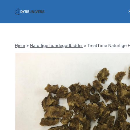
Skip
to
content
Hjem
»
Naturlige hundegodbidder
»
TreatTime Naturlige 