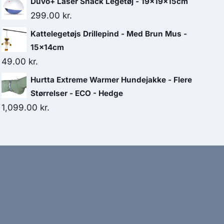
Duvo+ Laser Snack Legetøj - 19x19x15cm
299.00
kr.
Kattelegetøjs Drillepind - Med Brun Mus -
15x14cm
49.00
kr.
Hurtta Extreme Warmer Hundejakke - Flere
Størrelser - ECO - Hedge
1,099.00
kr.