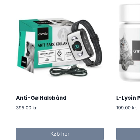
Anti-Gø Halsbånd
L-Lysin 
395.00
kr.
199.00
kr.
Køb her