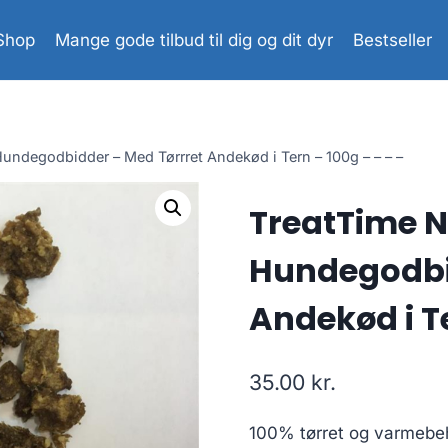
Shop
Mange gode tilbud til dig og dit dyr
Bestseller
Hundegodbidder – Med Tørrret Andekød i Tern – 100g – – – –
TreatTime N
Hundegodbi
Andekød i Te
35.00
kr.
100% tørret og varmebeh