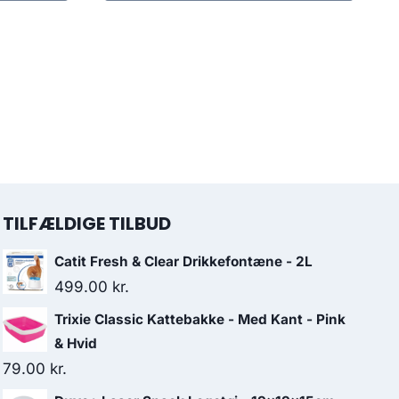
199.00 kr..
159.00 kr..
TILFÆLDIGE TILBUD
Catit Fresh & Clear Drikkefontæne - 2L
499.00
kr.
Trixie Classic Kattebakke - Med Kant - Pink
& Hvid
79.00
kr.