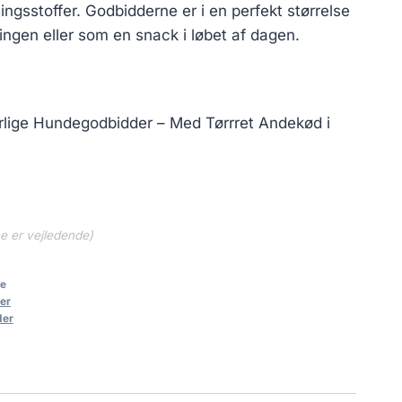
ingsstoffer. Godbidderne er i en perfekt størrelse
ningen eller som en snack i løbet af dagen.
rlige Hundegodbidder – Med Tørrret Andekød i
ne er vejledende)
e
er
der