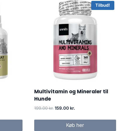
Tilbud!
Multivitamin og Mineraler til
Hunde
Den
Den
199.00
kr.
159.00
kr.
oprindelige
aktuelle
pris
pris
Køb her
var:
er: