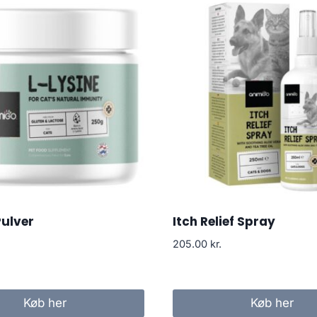
Pulver
Itch Relief Spray
205.00
kr.
Køb her
Køb her