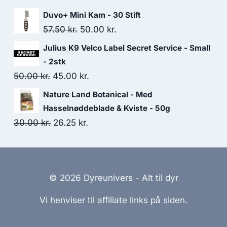
46.25 kr..
41.25 kr..
oprindelige
aktuelle
Duvo+ Mini Kam - 30 Stift
pris
pris
Den
Den
57.50
kr.
50.00
kr.
var:
er:
oprindelige
aktuelle
Julius K9 Velco Label Secret Service - Small
30.00 kr..
26.25 kr..
pris
pris
- 2stk
var:
er:
Den
Den
50.00
kr.
45.00
kr.
57.50 kr..
50.00 kr..
oprindelige
aktuelle
Nature Land Botanical - Med
pris
pris
Hasselnøddeblade & Kviste - 50g
var:
er:
Den
Den
30.00
kr.
26.25
kr.
50.00 kr..
45.00 kr..
oprindelige
aktuelle
pris
pris
var:
er:
© 2026 Dyreunivers - Alt til dyr
30.00 kr..
26.25 kr..
Vi henviser til affiliate links på siden.