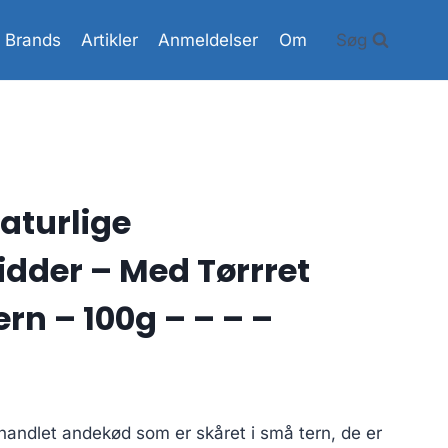
Brands
Artikler
Anmeldelser
Om
Søg
aturlige
dder – Med Tørrret
rn – 100g – – – –
andlet andekød som er skåret i små tern, de er