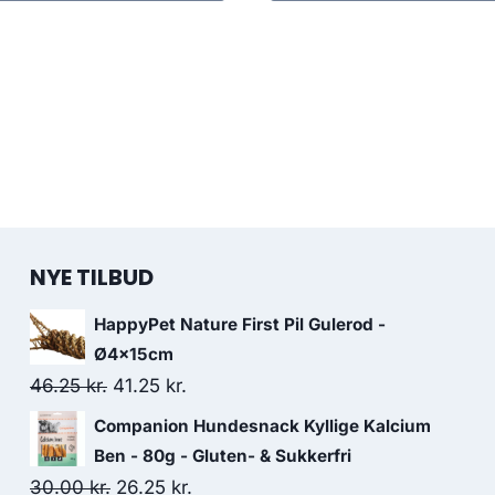
NYE TILBUD
HappyPet Nature First Pil Gulerod -
Ø4x15cm
Den
Den
46.25
kr.
41.25
kr.
oprindelige
aktuelle
Companion Hundesnack Kyllige Kalcium
pris
pris
Ben - 80g - Gluten- & Sukkerfri
var:
er:
Den
Den
30.00
kr.
26.25
kr.