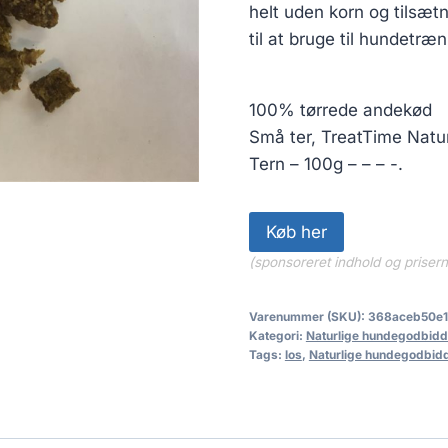
helt uden korn og tilsætn
til at bruge til hundetræ
100% tørrede andekød
Små ter, TreatTime Natu
Tern – 100g – – – -.
Køb her
(sponsoreret indhold og priser
Varenummer (SKU):
368aceb50e1
Kategori:
Naturlige hundegodbidd
Tags:
los
,
Naturlige hundegodbid