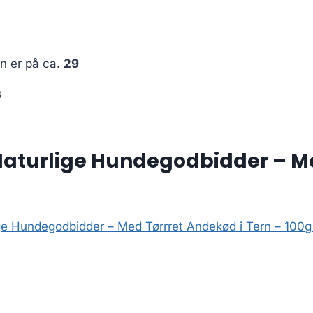
en er på ca.
29
3
aturlige Hundegodbidder – Med
ge Hundegodbidder – Med Tørrret Andekød i Tern – 100g 