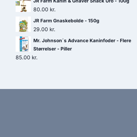
JR Farm Kanin & Gnaver Snack Uro - 100g
80.00
kr.
JR Farm Gnaskebolde - 150g
29.00
kr.
Mr. Johnson´s Advance Kaninfoder - Flere
Størrelser - Piller
85.00
kr.