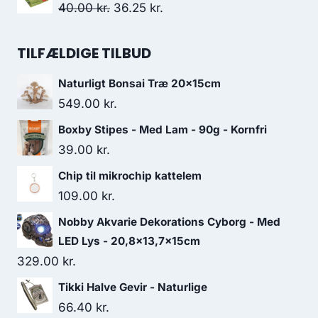
pris
pris
Den
Den
40.00
kr.
36.25
kr.
var:
er:
oprindelige
aktuelle
120.00 kr..
103.75 kr..
pris
pris
TILFÆLDIGE TILBUD
var:
er:
Naturligt Bonsai Træ 20x15cm
40.00 kr..
36.25 kr..
549.00
kr.
Boxby Stipes - Med Lam - 90g - Kornfri
39.00
kr.
Chip til mikrochip kattelem
109.00
kr.
Nobby Akvarie Dekorations Cyborg - Med
LED Lys - 20,8x13,7x15cm
329.00
kr.
Tikki Halve Gevir - Naturlige
66.40
kr.