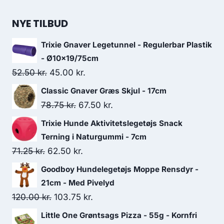
NYE TILBUD
Trixie Gnaver Legetunnel - Regulerbar Plastik
- Ø10x19/75cm
Den
Den
52.50
kr.
45.00
kr.
oprindelige
aktuelle
Classic Gnaver Græs Skjul - 17cm
pris
pris
Den
Den
78.75
kr.
67.50
kr.
var:
er:
oprindelige
aktuelle
Trixie Hunde Aktivitetslegetøjs Snack
52.50 kr..
45.00 kr..
pris
pris
Terning i Naturgummi - 7cm
var:
er:
Den
Den
71.25
kr.
62.50
kr.
78.75 kr..
67.50 kr..
oprindelige
aktuelle
Goodboy Hundelegetøjs Moppe Rensdyr -
pris
pris
21cm - Med Pivelyd
var:
er:
Den
Den
120.00
kr.
103.75
kr.
71.25 kr..
62.50 kr..
oprindelige
aktuelle
Little One Grøntsags Pizza - 55g - Kornfri