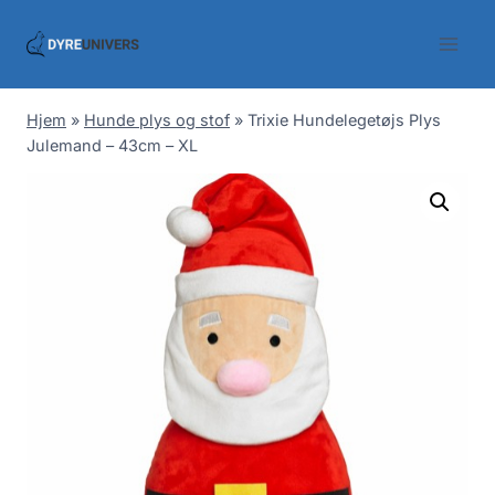
Skip
to
content
Hjem
»
Hunde plys og stof
»
Trixie Hundelegetøjs Plys
Julemand – 43cm – XL