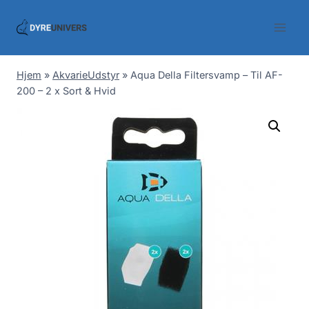
Skip
to
content
Hjem
»
AkvarieUdstyr
»
Aqua Della Filtersvamp – Til AF-
200 – 2 x Sort & Hvid