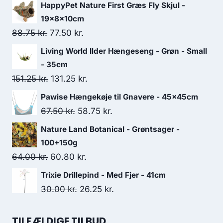
HappyPet Nature First Græs Fly Skjul -
19x8x10cm
Den
Den
88.75
kr.
77.50
kr.
oprindelige
aktuelle
Living World Ilder Hængeseng - Grøn - Small
pris
pris
- 35cm
var:
er:
Den
Den
151.25
kr.
131.25
kr.
88.75 kr..
77.50 kr..
oprindelige
aktuelle
Pawise Hængekøje til Gnavere - 45x45cm
pris
pris
Den
Den
67.50
kr.
58.75
kr.
var:
er:
oprindelige
aktuelle
Nature Land Botanical - Grøntsager -
151.25 kr..
131.25 kr..
pris
pris
100+150g
var:
er:
Den
Den
64.00
kr.
60.80
kr.
67.50 kr..
58.75 kr..
oprindelige
aktuelle
Trixie Drillepind - Med Fjer - 41cm
pris
pris
Den
Den
30.00
kr.
26.25
kr.
var:
er:
oprindelige
aktuelle
64.00 kr..
60.80 kr..
pris
pris
TILFÆLDIGE TILBUD