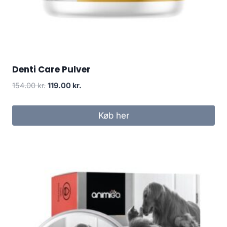
Denti Care Pulver
Den
Den
154.00
kr.
119.00
kr.
oprindelige
aktuelle
pris
pris
Køb her
var:
er:
154.00 kr..
119.00 kr..