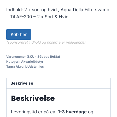
Indhold: 2 x sort og hvid., Aqua Della Filtersvamp
– Til AF-200 – 2 x Sort & Hvid.
Køb her
(sponsoreret indhold og priserne er vejledende)
Varenummer (SKU):
89bbad19d8af
Kategori:
AkvarieUdstyr
Tags:
AkvarieUdstyr
,
los
Beskrivelse
Beskrivelse
Leveringstid er på ca.
1-3 hverdage
og