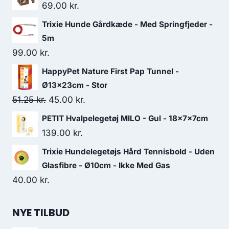
69.00
kr.
Trixie Hunde Gårdkæde - Med Springfjeder -
5m
99.00
kr.
HappyPet Nature First Pap Tunnel -
Ø13x23cm - Stor
Den
Den
51.25
kr.
45.00
kr.
oprindelige
aktuelle
PETIT Hvalpelegetøj MILO - Gul - 18x7x7cm
pris
pris
139.00
kr.
var:
er:
Trixie Hundelegetøjs Hård Tennisbold - Uden
51.25 kr..
45.00 kr..
Glasfibre - Ø10cm - Ikke Med Gas
40.00
kr.
NYE TILBUD