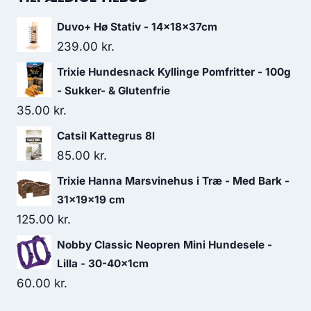
var:
er:
Duvo+ Hø Stativ - 14x18x37cm
30.00 kr..
26.25 kr..
239.00
kr.
Trixie Hundesnack Kyllinge Pomfritter - 100g
- Sukker- & Glutenfrie
35.00
kr.
Catsil Kattegrus 8l
85.00
kr.
Trixie Hanna Marsvinehus i Træ - Med Bark -
31x19x19 cm
125.00
kr.
Nobby Classic Neopren Mini Hundesele -
Lilla - 30-40x1cm
60.00
kr.