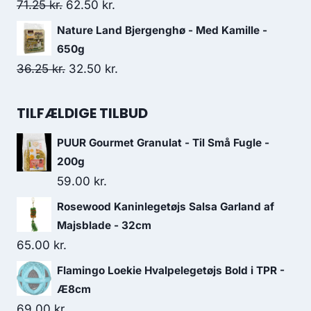
var:
er:
Den
Den
71.25
kr.
62.50
kr.
341.25 kr..
292.50 kr..
oprindelige
aktuelle
Nature Land Bjergenghø - Med Kamille -
pris
pris
650g
var:
er:
Den
Den
36.25
kr.
32.50
kr.
71.25 kr..
62.50 kr..
oprindelige
aktuelle
pris
pris
TILFÆLDIGE TILBUD
var:
er:
PUUR Gourmet Granulat - Til Små Fugle -
36.25 kr..
32.50 kr..
200g
59.00
kr.
Rosewood Kaninlegetøjs Salsa Garland af
Majsblade - 32cm
65.00
kr.
Flamingo Loekie Hvalpelegetøjs Bold i TPR -
Æ8cm
69.00
kr.