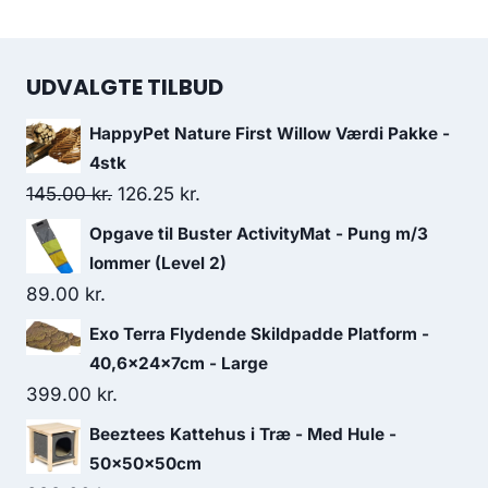
UDVALGTE TILBUD
HappyPet Nature First Willow Værdi Pakke -
4stk
Den
Den
145.00
kr.
126.25
kr.
oprindelige
aktuelle
Opgave til Buster ActivityMat - Pung m/3
pris
pris
lommer (Level 2)
var:
er:
89.00
kr.
145.00 kr..
126.25 kr..
Exo Terra Flydende Skildpadde Platform -
40,6x24x7cm - Large
399.00
kr.
Beeztees Kattehus i Træ - Med Hule -
50x50x50cm