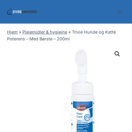
Skip
to
content
Hjem
»
Plejemidler & hygiejne
»
Trixie Hunde og Katte
Poterens – Med Børste – 200ml