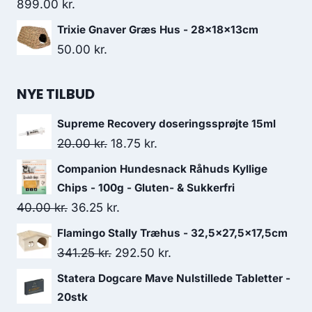
899.00
kr.
Trixie Gnaver Græs Hus - 28x18x13cm
50.00
kr.
NYE TILBUD
Supreme Recovery doseringssprøjte 15ml
Den
Den
20.00
kr.
18.75
kr.
oprindelige
aktuelle
Companion Hundesnack Råhuds Kyllige
pris
pris
Chips - 100g - Gluten- & Sukkerfri
var:
er:
Den
Den
40.00
kr.
36.25
kr.
20.00 kr..
18.75 kr..
oprindelige
aktuelle
Flamingo Stally Træhus - 32,5x27,5x17,5cm
pris
pris
Den
Den
341.25
kr.
292.50
kr.
var:
er:
oprindelige
aktuelle
Statera Dogcare Mave Nulstillede Tabletter -
40.00 kr..
36.25 kr..
pris
pris
20stk