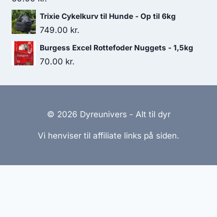
Trixie Cykelkurv til Hunde - Op til 6kg
749.00
kr.
Burgess Excel Rottefoder Nuggets - 1,5kg
70.00
kr.
© 2026 Dyreunivers - Alt til dyr
Vi henviser til affiliate links på siden.
Hjemmesider Til Salg
|
Hjemmeside Udvikling
|
Online
Tilbud
Denne side kan være skabt med AI! Indholdet er