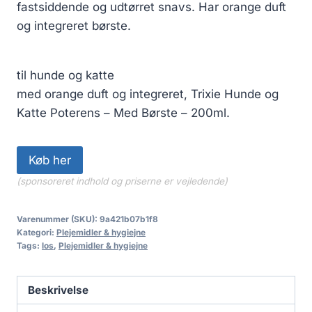
fastsiddende og udtørret snavs. Har orange duft
og integreret børste.
til hunde og katte
med orange duft og integreret, Trixie Hunde og
Katte Poterens – Med Børste – 200ml.
Køb her
(sponsoreret indhold og priserne er vejledende)
Varenummer (SKU):
9a421b07b1f8
Kategori:
Plejemidler & hygiejne
Tags:
los
,
Plejemidler & hygiejne
Beskrivelse