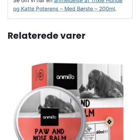
Se om vi har en
anmeldelse af Trixie Hunde
og Katte Poterens – Med Børste – 200ml
.
Relaterede varer