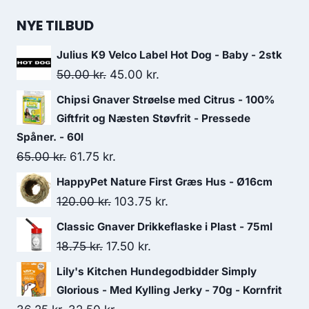
NYE TILBUD
Julius K9 Velco Label Hot Dog - Baby - 2stk
Den
Den
50.00
kr.
45.00
kr.
oprindelige
aktuelle
Chipsi Gnaver Strøelse med Citrus - 100%
pris
pris
Giftfrit og Næsten Støvfrit - Pressede
var:
er:
Spåner. - 60l
Den
Den
65.00
kr.
61.75
kr.
50.00 kr..
45.00 kr..
oprindelige
aktuelle
HappyPet Nature First Græs Hus - Ø16cm
pris
pris
Den
Den
120.00
kr.
103.75
kr.
var:
er:
oprindelige
aktuelle
Classic Gnaver Drikkeflaske i Plast - 75ml
65.00 kr..
61.75 kr..
pris
pris
Den
Den
18.75
kr.
17.50
kr.
var:
er:
oprindelige
aktuelle
Lily's Kitchen Hundegodbidder Simply
120.00 kr..
103.75 kr..
pris
pris
Glorious - Med Kylling Jerky - 70g - Kornfrit
var:
er: