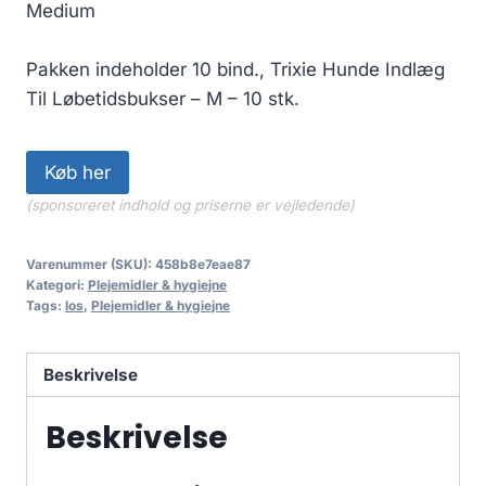
Medium
Pakken indeholder 10 bind., Trixie Hunde Indlæg
Til Løbetidsbukser – M – 10 stk.
Køb her
(sponsoreret indhold og priserne er vejledende)
Varenummer (SKU):
458b8e7eae87
Kategori:
Plejemidler & hygiejne
Tags:
los
,
Plejemidler & hygiejne
Beskrivelse
Beskrivelse