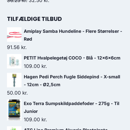
Den
Den
36.25
kr.
32.50
kr.
18.75 kr..
17.50 kr..
oprindelige
aktuelle
pris
pris
TILFÆLDIGE TILBUD
var:
er:
Amiplay Samba Hundeline - Flere Størrelser -
36.25 kr..
32.50 kr..
Rød
91.56
kr.
PETIT Hvalpelegetøj COCO - Blå - 12x6x6cm
109.00
kr.
Hagen Pedi Perch Fugle Siddepind - X-small
- 12cm - Ø2,5cm
50.00
kr.
Exo Terra Sumpskildpaddefoder - 275g - Til
Junior
109.00
kr.