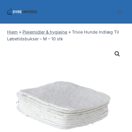
Skip
to
content
Hjem
»
Plejemidler & hygiejne
»
Trixie Hunde Indlæg Til
Løbetidsbukser – M – 10 stk