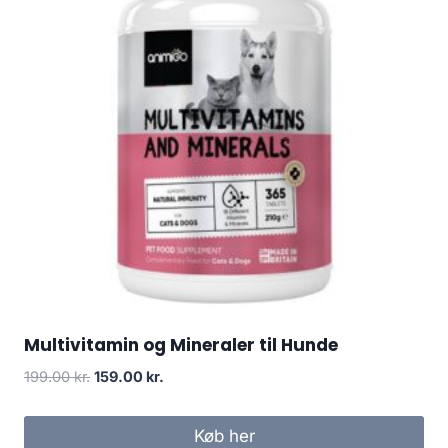
Multivitamin og Mineraler til Hunde
Den
Den
199.00
kr.
159.00
kr.
oprindelige
aktuelle
pris
pris
Køb her
var:
er: