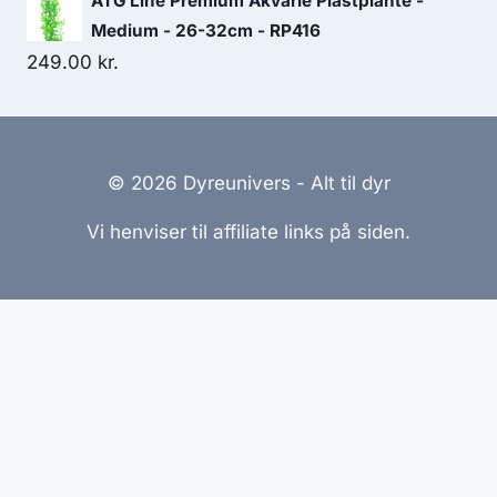
ATG Line Premium Akvarie Plastplante -
Medium - 26-32cm - RP416
249.00
kr.
© 2026 Dyreunivers - Alt til dyr
Vi henviser til affiliate links på siden.
Hjemmesider Til Salg
|
Hjemmeside Udvikling
|
Online
Tilbud
Denne side kan være skabt med AI! Indholdet er
genereret med henblik på at informere og inspirere,
men vi anbefaler altid at dobbelttjekke vigtige