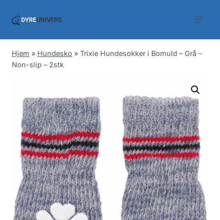
Skip
to
content
Hjem
»
Hundesko
»
Trixie Hundesokker i Bomuld – Grå –
Non-slip – 2stk