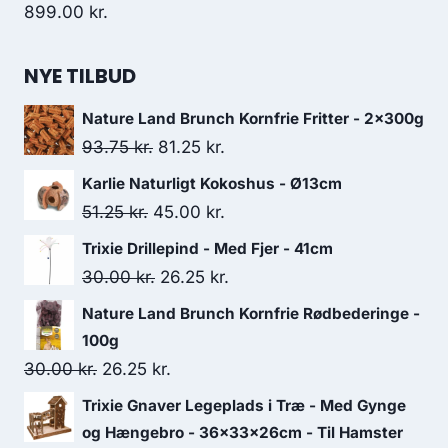
899.00
kr.
NYE TILBUD
Nature Land Brunch Kornfrie Fritter - 2x300g
Den
Den
93.75
kr.
81.25
kr.
oprindelige
aktuelle
Karlie Naturligt Kokoshus - Ø13cm
pris
pris
Den
Den
51.25
kr.
45.00
kr.
var:
er:
oprindelige
aktuelle
Trixie Drillepind - Med Fjer - 41cm
93.75 kr..
81.25 kr..
pris
pris
Den
Den
30.00
kr.
26.25
kr.
var:
er:
oprindelige
aktuelle
Nature Land Brunch Kornfrie Rødbederinge -
51.25 kr..
45.00 kr..
pris
pris
100g
var:
er:
Den
Den
30.00
kr.
26.25
kr.
30.00 kr..
26.25 kr..
oprindelige
aktuelle
Trixie Gnaver Legeplads i Træ - Med Gynge
pris
pris
og Hængebro - 36x33x26cm - Til Hamster