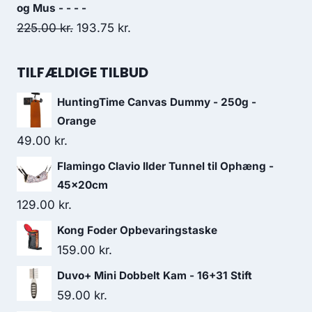
var:
er:
og Mus - - - -
Den
Den
225.00
kr.
30.00 kr..
193.75
kr.
26.25 kr..
oprindelige
aktuelle
pris
pris
TILFÆLDIGE TILBUD
var:
er:
HuntingTime Canvas Dummy - 250g -
225.00 kr..
193.75 kr..
Orange
49.00
kr.
Flamingo Clavio Ilder Tunnel til Ophæng -
45x20cm
129.00
kr.
Kong Foder Opbevaringstaske
159.00
kr.
Duvo+ Mini Dobbelt Kam - 16+31 Stift
59.00
kr.