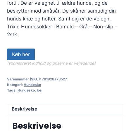
fortil. De er velegnet til ældre hunde, og de
beskytter mod småsår. De skåner samtidig din
hunds knæ og hofter. Samtidig er de velegn,
Trixie Hundesokker i Bomuld – Grå – Non-slip –
2stk.
Køb her
(sponsoreret indhold og priserne er vejledende)
Varenummer (SKU):
791928a73527
Kategori:
Hundesko
Tags:
Hundesko
,
los
Beskrivelse
Beskrivelse