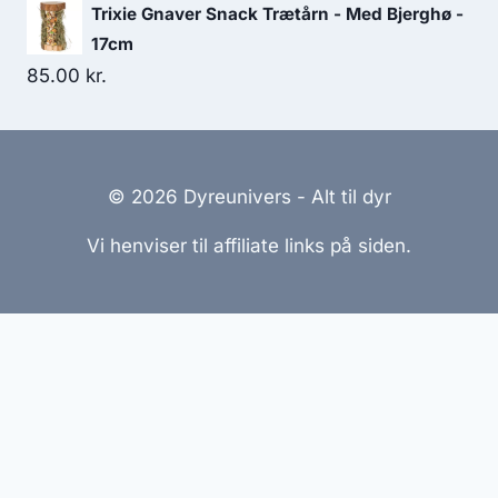
Trixie Gnaver Snack Trætårn - Med Bjerghø -
17cm
85.00
kr.
© 2026 Dyreunivers - Alt til dyr
Vi henviser til affiliate links på siden.
Hjemmesider Til Salg
|
Hjemmeside Udvikling
|
Online
Tilbud
Denne side kan være skabt med AI! Indholdet er
genereret med henblik på at informere og inspirere,
men vi anbefaler altid at dobbelttjekke vigtige