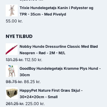
Trixie Hundelegetøjs Kanin i Polyester og
TPR - 35cm - Med Pivelyd
55.00
kr.
NYE TILBUD
Nobby Hunde Dressurline Classic Med Blød
Neopren - Rød - 2M - M/L
Den
Den
131.25
kr.
112.50
kr.
oprindelige
aktuelle
GoodBoy Hundelegetøjs Kramme Plys Hund -
pris
pris
30cm
var:
er:
Den
Den
98.75
kr.
86.25
kr.
131.25 kr..
112.50 kr..
oprindelige
aktuelle
HappyPet Nature First Græs Skjul -
pris
pris
30x24x20cm - Small
var:
er:
Den
Den
261.25
kr.
225.00
kr.