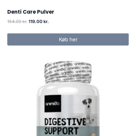
Denti Care Pulver
Den
Den
154.00
kr.
119.00
kr.
oprindelige
aktuelle
pris
pris
Køb her
var:
er:
154.00 kr..
119.00 kr..