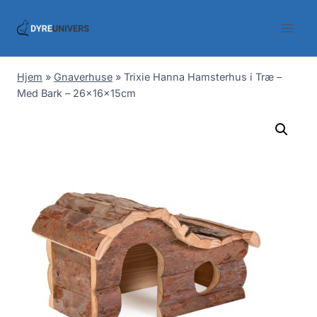
Skip
to
content
Hjem
»
Gnaverhuse
»
Trixie Hanna Hamsterhus i Træ –
Med Bark – 26x16x15cm