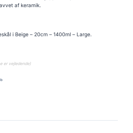
lavvet af keramik.
skål i Beige – 20cm – 1400ml – Large.
ne er vejledende)
eb