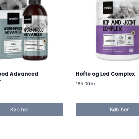
od Advanced
Hofte og Led Complex
r
165.00
kr.
Køb her
Køb her