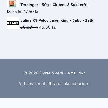
313.75 kr..
270.00 kr..
pris
pris
Terninger - 50g - Gluten- & Sukkerfri
var:
er:
Den
Den
18.75
kr.
17.50
kr.
40.00 kr..
36.25 kr..
oprindelige
aktuelle
Julius K9 Velco Label King - Baby - 2stk
pris
pris
Den
Den
50.00
kr.
45.00
kr.
var:
er:
oprindelige
aktuelle
18.75 kr..
17.50 kr..
pris
pris
var:
er:
50.00 kr..
45.00 kr..
© 2026 Dyreunivers - Alt til dyr
Vi henviser til affiliate links på siden.
emmesider Til Salg
|
Hjemmeside Udvikling
|
Online Til