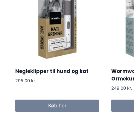
Negleklipper til hund og kat
Wormwo
Ormeku
295.00
kr.
249.00
kr.
Køb her