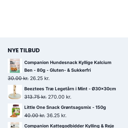
NYE TILBUD
Companion Hundesnack Kyllige Kalcium
Ben - 80g - Gluten- & Sukkerfri
Den
Den
30.00
kr.
26.25
kr.
oprindelige
aktuelle
Beeztees Træ Legetårn i Mint - Ø30x30cm
pris
pris
Den
Den
313.75
kr.
270.00
kr.
var:
er:
oprindelige
aktuelle
Little One Snack Grøntsagsmix - 150g
30.00 kr..
26.25 kr..
pris
pris
Den
Den
40.00
kr.
36.25
kr.
var:
er:
oprindelige
aktuelle
Companion Kattegodbidder Kylling & Reje