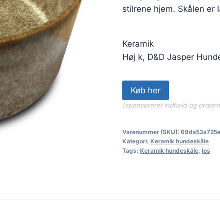
stilrene hjem. Skålen er 
Keramik
Høj k, D&D Jasper Hunde
Køb her
(sponsoreret indhold og priser
Varenummer (SKU):
69da53a725
Kategori:
Keramik hundeskåle
Tags:
Keramik hundeskåle
,
los