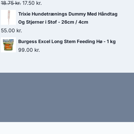
Den
Den
18.75
kr.
17.50
kr.
oprindelige
aktuelle
Trixie Hundetrænings Dummy Med Håndtag
pris
pris
Og Stjerner i Stof - 26cm / 4cm
var:
er:
55.00
kr.
18.75 kr..
17.50 kr..
Burgess Excel Long Stem Feeding Hø - 1 kg
99.00
kr.
bud