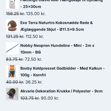
- 25x30cm
Den
Den
156.25
kr.
135.00
kr.
oprindelige
aktuelle
Exo Terra Naturtro Kokosnødde Rede &
pris
pris
Æglæggende Skjul - Ø11.5x9.5cm
var:
er:
Den
Den
131.25
kr.
112.50
kr.
156.25 kr..
135.00 kr..
oprindelige
aktuelle
Nobby Neopren Hundeline - Mini - 2m x
pris
pris
10mm - Blå
var:
er:
Den
Den
83.75
kr.
72.50
kr.
131.25 kr..
112.50 kr..
oprindelige
aktuelle
Boxby Koldpresset Godbidder - Med Kalkun -
pris
pris
100g - Kornfri
var:
er:
Den
Den
40.00
kr.
36.25
kr.
83.75 kr..
72.50 kr..
oprindelige
aktuelle
Akvarie Dekoration Krukke i Polyester - 9cm
pris
pris
Den
Den
103.75
kr.
90.00
kr.
var:
er:
oprindelige
aktuelle