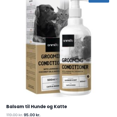
Balsam til Hunde og Katte
Den
Den
119.00
kr.
95.00
kr.