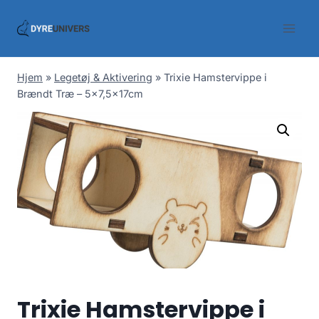
Skip
to
content
Hjem
»
Legetøj & Aktivering
»
Trixie Hamstervippe i
Brændt Træ – 5×7,5x17cm
Trixie Hamstervippe i