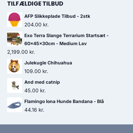
40.00 kr..
36.25 kr..
pris
pris
TILFÆLDIGE TILBUD
var:
er:
AFP Slikkeplade Tilbud - 2stk
103.75 kr..
90.00 kr..
204.00
kr.
Exo Terra Slange Terrarium Startsæt -
60x45x30cm - Medium Lav
2,199.00
kr.
Julekugle Chihuahua
109.00
kr.
And med catnip
45.00
kr.
Flamingo Iona Hunde Bandana - Blå
44.16
kr.