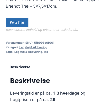
Brændt Træ – 5×7,5x17cm.
Køb her
(sponsoreret indhold og priserne er vejledende)
Varenummer (SKU):
5fb995c0f001
Kategori:
Legetøj & Aktivering
Tags:
Legetøj & Aktivering
,
los
Beskrivelse
Beskrivelse
Leveringstid er på ca.
1-3 hverdage
og
fragtprisen er på ca.
29