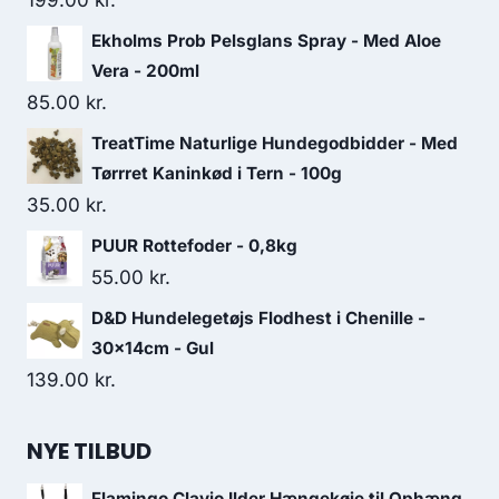
199.00
kr.
Ekholms Prob Pelsglans Spray - Med Aloe
Vera - 200ml
85.00
kr.
TreatTime Naturlige Hundegodbidder - Med
Tørrret Kaninkød i Tern - 100g
35.00
kr.
PUUR Rottefoder - 0,8kg
55.00
kr.
D&D Hundelegetøjs Flodhest i Chenille -
30x14cm - Gul
139.00
kr.
NYE TILBUD
Flamingo Clavio Ilder Hængekøje til Ophæng